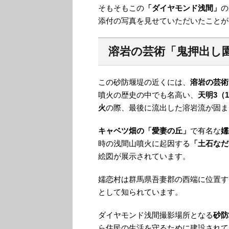
そもそもこの
「ダイヤモンド浅間」
の
添付の写真を見せていただいたことが
溶岩の芸術「鬼押出し
この砂防堰堤の近くには、
溶岩の芸術
噴火の歴史の中でも名高い、
天明3（
火
の際、最後に流出した溶岩流が固ま
キャベツ畑の「愛妻の丘」
で有名な
嬬
時の浅間山噴火に起因する
「土石なだ
絵図が展示されています。
嬬恋村は群馬県吾妻郡の西端に位置す
として知られています。
ダイヤモンド浅間撮影場所となる
砂防
ら住民の生活を守るために建設されて