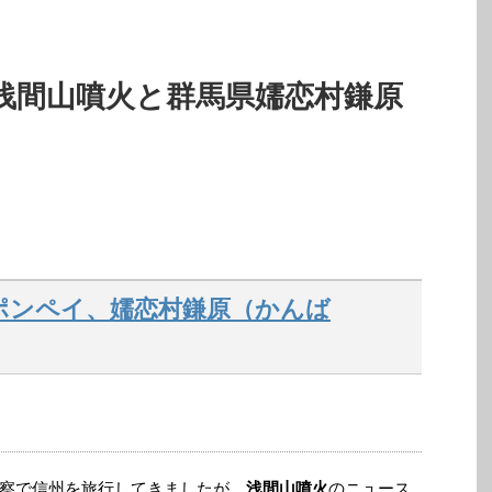
浅間山噴火と群馬県嬬恋村鎌原
ポンペイ、嬬恋村鎌原（かんば
察で信州を旅行してきましたが、
浅間山噴火
のニュース