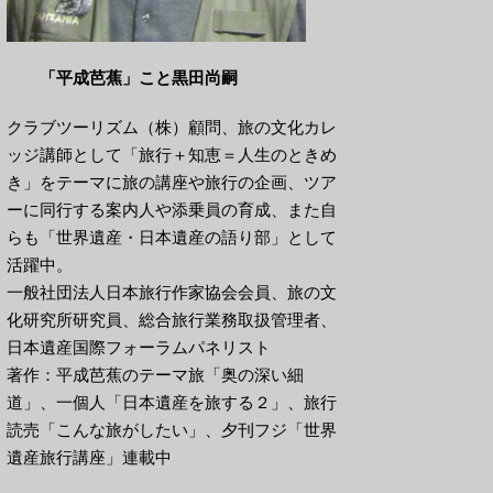
「平成芭蕉」こと黒田尚嗣
クラブツーリズム（株）顧問、旅の文化カレ
ッジ講師として「旅行＋知恵＝人生のときめ
き」をテーマに旅の講座や旅行の企画、ツア
ーに同行する案内人や添乗員の育成、また自
らも「世界遺産・日本遺産の語り部」として
活躍中。
一般社団法人日本旅行作家協会会員、旅の文
化研究所研究員、総合旅行業務取扱管理者、
日本遺産国際フォーラムパネリスト
著作：平成芭蕉のテーマ旅「奥の深い細
道」、一個人「日本遺産を旅する２」、旅行
読売「こんな旅がしたい」、夕刊フジ「世界
遺産旅行講座」連載中