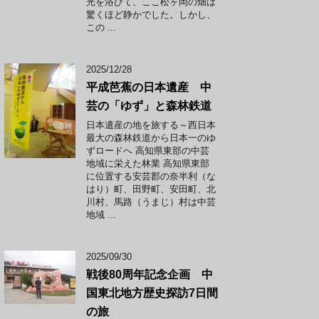
光を浴びて、ここ松ヶ岡の畑は
驚くほど静かでした。しかし、
この ...
2025/12/28
平成芭蕉の日本遺産 中
芸の「ゆず」と森林鉄道
日本遺産の地を旅する～西日本
最大の森林鉄道から日本一のゆ
ずロードへ 高知県東部の中芸
地域に栄えた林業 高知県東部
に位置する安芸郡の奈半利（な
はり）町、田野町、安田町、北
川村、馬路（うまじ）村は中芸
地域 ...
2025/09/30
戦後80周年記念企画 中
国東北地方歴史探訪7日間
の旅