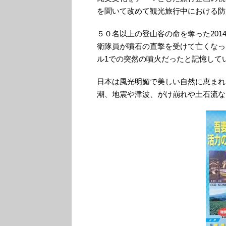
を聞いて改めて観光旅行中における防
５０名以上の登山客の命を奪った201
衛隊員が噴石の直撃を受けて亡くなった
ル1での突然の噴火だったと記憶して
日本は風光明媚で美しい自然に恵まれ
潮、地震や津波、がけ崩れや土石流な