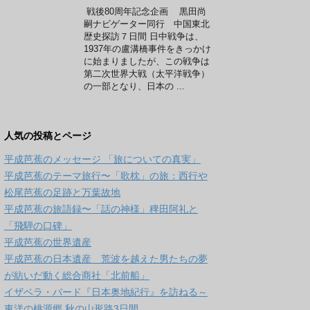
戦後80周年記念企画 黒田尚
嗣ナビゲーター同行 中国東北
歴史探訪７日間 日中戦争は、
1937年の盧溝橋事件をきっかけ
に始まりましたが、この戦争は
第二次世界大戦（太平洋戦争）
の一部となり、日本の ...
人気の投稿とページ
平成芭蕉のメッセージ 「旅についての真実」
平成芭蕉のテーマ旅行〜「歌枕」の旅：西行や
松尾芭蕉の足跡と万葉故地
平成芭蕉の旅語録〜「話の神様」稗田阿礼と
「飛騨の口碑」
平成芭蕉の世界遺産
平成芭蕉の日本遺産 荒波を越えた男たちの夢
が紡いだ動く総合商社「北前船」
イザベラ・バード『日本奥地紀行』を訪ねる～
東洋の桃源郷 秋の山形路3日間