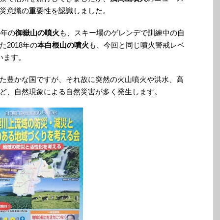
災意識の重要性を認識しました。
4年の
御嶽山の噴火
も、スキー場のゲレンデで訓練中の自
2018年の
本白根山の噴火
も、今回と同じ噴火警戒レベ
います。
た豊かな国ですが、それ故に突然の火山噴火や洪水、高
ど、自然現象による自然災害が多く発生します。