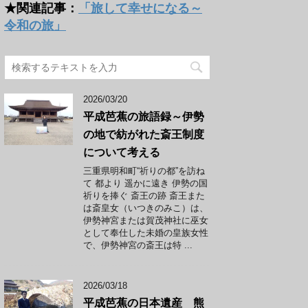
★関連記事：
「旅して幸せになる～
令和の旅」
2026/03/20
平成芭蕉の旅語録～伊勢
の地で紡がれた斎王制度
について考える
三重県明和町“祈りの都”を訪ね
て 都より 遥かに遠き 伊勢の国
祈りを捧ぐ 斎王の跡 斎王また
は斎皇女（いつきのみこ）は、
伊勢神宮または賀茂神社に巫女
として奉仕した未婚の皇族女性
で、伊勢神宮の斎王は特 ...
2026/03/18
平成芭蕉の日本遺産 熊