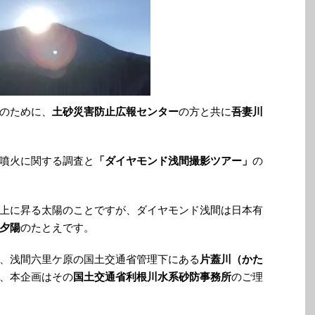
のために、
土砂災害防止広報センター
の方と共に
吾妻川
噴火に関する調査と
「ダイヤモンド浅間撮影ツアー」
の
上に昇る太陽のことですが、ダイヤモンド浅間は日本有
夕陽
のたとえです。
、浅間六里ケ原の国土交通省管理下にある
片蓋川（かた
、本企画はその
国土交通省利根川水系砂防事務所
のご理