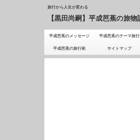
旅行から人生が変わる
【黒田尚嗣】平成芭蕉の旅物
平成芭蕉のメッセージ
平成芭蕉のテーマ旅行
「旅についての真実」
平成芭蕉の旅行術
サイトマップ