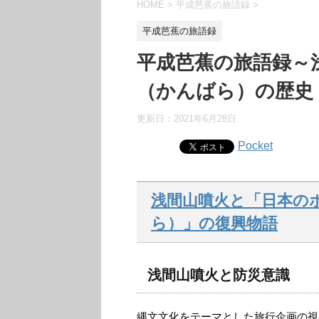
HOME
>
平成芭蕉の旅語録
>
平成芭蕉の旅語録
平成芭蕉の旅語録～
（かんばら）の歴史
更新日：
2021年6月28日
Pocket
浅間山噴火と「日本の
ら）」の復興物語
浅間山噴火と防災意識
縄文文化をテーマとした旅行企画の視