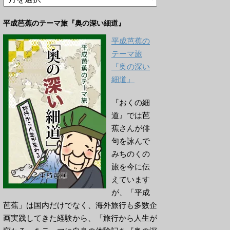
ー
カ
平成芭蕉のテーマ旅『奥の深い細道』
イ
ブ
平成芭蕉の
テーマ旅
『奥の深い
細道』
『おくの細
道』では芭
蕉さんが俳
句を詠んで
みちのくの
旅を今に伝
えています
が、「平成
芭蕉」は国内だけでなく、海外旅行も多数企
画実践してきた経験から、「旅行から人生が