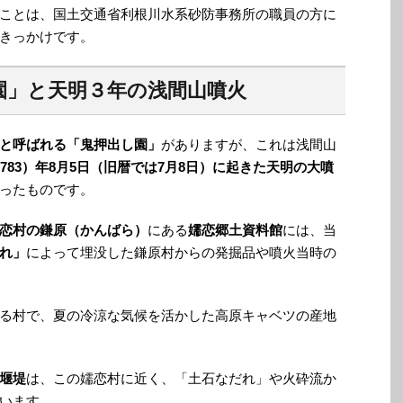
ことは、国土交通省利根川水系砂防事務所の職員の方に
きっかけです。
園」と天明３年の浅間山噴火
と呼ばれる「鬼押出し園」
がありますが、これは浅間山
1783）年8月5日（旧暦では7月8日）に起きた天明の大噴
ったものです。
恋村の鎌原（かんばら）
にある
嬬恋郷土資料館
には、当
れ」
によって埋没した鎌原村からの発掘品や噴火当時の
る村で、夏の冷涼な気候を活かした高原キャベツの産地
堰堤
は、この嬬恋村に近く、「土石なだれ」や火砕流か
います。