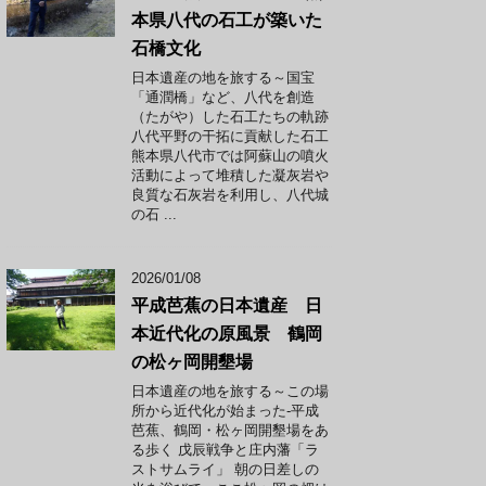
本県八代の石工が築いた
石橋文化
日本遺産の地を旅する～国宝
「通潤橋」など、八代を創造
（たがや）した石工たちの軌跡
八代平野の干拓に貢献した石工
熊本県八代市では阿蘇山の噴火
活動によって堆積した凝灰岩や
良質な石灰岩を利用し、八代城
の石 ...
2026/01/08
平成芭蕉の日本遺産 日
本近代化の原風景 鶴岡
の松ヶ岡開墾場
日本遺産の地を旅する～この場
所から近代化が始まった-平成
芭蕉、鶴岡・松ヶ岡開墾場をあ
る歩く 戊辰戦争と庄内藩「ラ
ストサムライ」 朝の日差しの