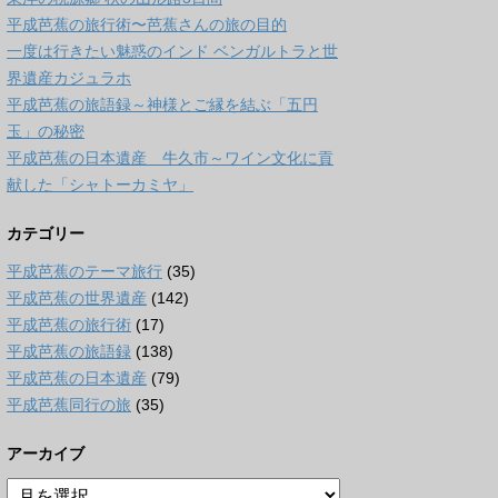
平成芭蕉の旅行術〜芭蕉さんの旅の目的
一度は行きたい魅惑のインド ベンガルトラと世
界遺産カジュラホ
平成芭蕉の旅語録～神様とご縁を結ぶ「五円
玉」の秘密
平成芭蕉の日本遺産 牛久市～ワイン文化に貢
献した「シャトーカミヤ」
カテゴリー
平成芭蕉のテーマ旅行
(35)
平成芭蕉の世界遺産
(142)
平成芭蕉の旅行術
(17)
平成芭蕉の旅語録
(138)
平成芭蕉の日本遺産
(79)
平成芭蕉同行の旅
(35)
アーカイブ
ア