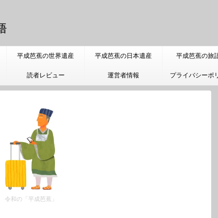
語
平成芭蕉の世界遺産
平成芭蕉の日本遺産
平成芭蕉の旅
読者レビュー
運営者情報
プライバシーポ
令和の「平成芭蕉」