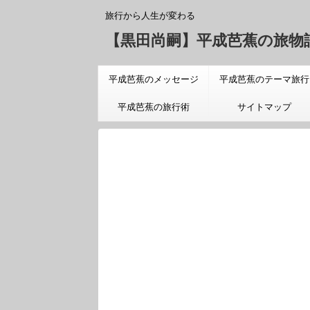
旅行から人生が変わる
【黒田尚嗣】平成芭蕉の旅物
平成芭蕉のメッセージ
平成芭蕉のテーマ旅行
「旅についての真実」
平成芭蕉の旅行術
サイトマップ