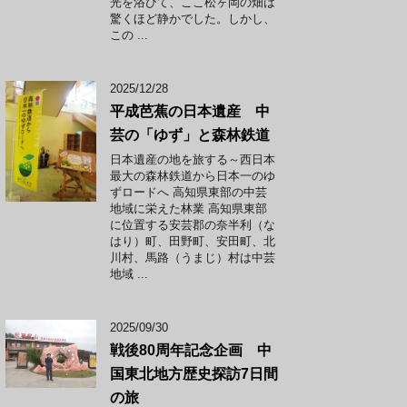
光を浴びて、ここ松ヶ岡の畑は
驚くほど静かでした。しかし、
この ...
2025/12/28
平成芭蕉の日本遺産 中
芸の「ゆず」と森林鉄道
日本遺産の地を旅する～西日本
最大の森林鉄道から日本一のゆ
ずロードへ 高知県東部の中芸
地域に栄えた林業 高知県東部
に位置する安芸郡の奈半利（な
はり）町、田野町、安田町、北
川村、馬路（うまじ）村は中芸
地域 ...
2025/09/30
戦後80周年記念企画 中
国東北地方歴史探訪7日間
の旅