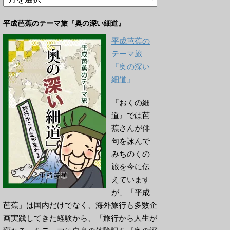
ー
カ
平成芭蕉のテーマ旅『奥の深い細道』
イ
ブ
平成芭蕉の
テーマ旅
『奥の深い
細道』
『おくの細
道』では芭
蕉さんが俳
句を詠んで
みちのくの
旅を今に伝
えています
が、「平成
芭蕉」は国内だけでなく、海外旅行も多数企
画実践してきた経験から、「旅行から人生が