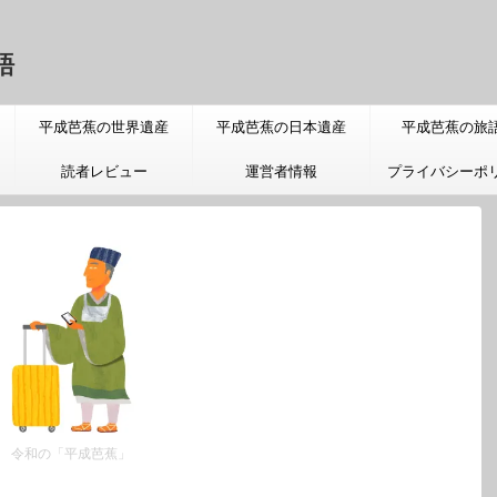
語
平成芭蕉の世界遺産
平成芭蕉の日本遺産
平成芭蕉の旅
読者レビュー
運営者情報
プライバシーポ
令和の「平成芭蕉」