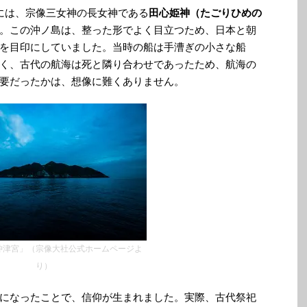
には、宗像三女神の長女神である
田心姫神（たごりひめの
。この沖ノ島は、整った形でよく目立つため、日本と朝
を目印にしていました。当時の船は手漕ぎの小さな船
く、古代の航海は死と隣り合わせであったため、航海の
要だったかは、想像に難くありません。
沖津宮」（宗像大社公式ホームページよ
り）
になったことで、信仰が生まれました。実際、古代祭祀