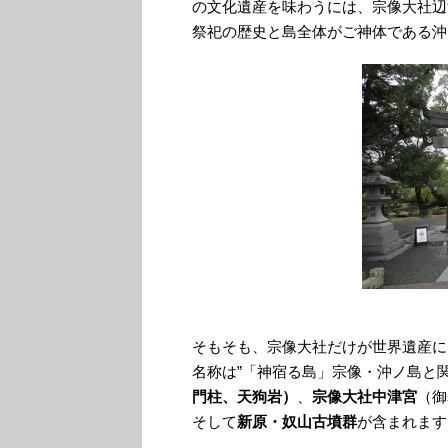
の文化遺産を味わうには、宗像大社辺
祭祀の歴史と島全体がご神体である沖
そもそも、宗像大社だけが世界遺産に
名称は”「神宿る島」宗像・沖ノ島と
門柱、天狗岩）
、
宗像大社中津宮
（御
そして
新原・奴山古墳群
が含まれます