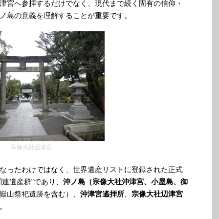
津宮へ参拝するだけでなく、現代まで続く固有の信仰・
ノ島の意義を理解することが重要です。
宗像大社辺津宮
なったわけではなく、世界遺産リストに登録された正式
関連遺産群”であり、
沖ノ島（宗像大社沖津宮、小屋島、御
嶽山祭祀遺跡を含む）、
沖津宮遙拝所
、
宗像大社辺津宮
。