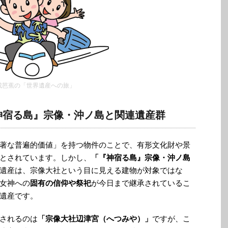
成芭蕉の「世界遺産への旅」
神宿る島』宗像・沖ノ島と関連遺産群
著な普遍的価値」を持つ物件のことで、有形文化財や景
とされています。しかし、
「『神宿る島』宗像・沖ノ島
遺産は、宗像大社という目に見える建物が対象ではな
女神への
固有の信仰や祭祀
が今日まで継承されているこ
遺産です。
されるのは
「宗像大社辺津宮（へつみや）」
ですが、こ