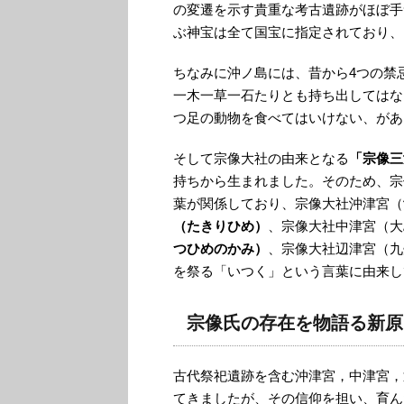
の変遷を示す貴重な考古遺跡がほぼ手
ぶ神宝は全て国宝に指定されており、
ちなみに沖ノ島には、昔から4つの禁
一木一草一石たりとも持ち出してはな
つ足の動物を食べてはいけない、があ
そして宗像大社の由来となる
「宗像三
持ちから生まれました。そのため、宗
葉が関係しており、宗像大社沖津宮（
（たきりひめ）
、宗像大社中津宮（大
つひめのかみ）
、宗像大社辺津宮（九
を祭る「いつく」という言葉に由来し
宗像氏の存在を物語る新原
古代祭祀遺跡を含む沖津宮，中津宮，
てきましたが、その信仰を担い、育ん