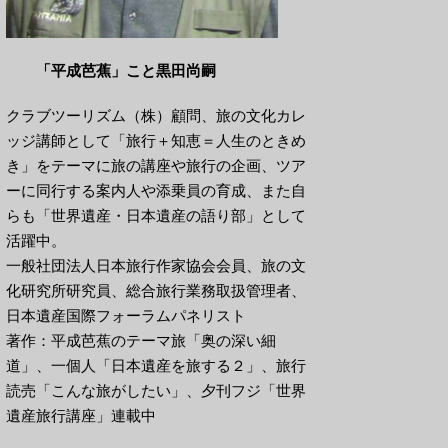
「平成芭蕉」こと黒田尚嗣
クラブツーリズム（株）顧問、旅の文化カレ
ッジ講師として「旅行＋知恵＝人生のときめ
き」をテーマに旅の講座や旅行の企画、ツア
ーに同行する案内人や添乗員の育成、また自
らも「世界遺産・日本遺産の語り部」として
活躍中。
一般社団法人日本旅行作家協会会員、旅の文
化研究所研究員、総合旅行業務取扱管理者、
日本遺産国際フォーラムパネリスト
著作：平成芭蕉のテーマ旅「奥の深い細
道」、一個人「日本遺産を旅する２」、旅行
読売「こんな旅がしたい」、夕刊フジ「世界
遺産旅行講座」連載中