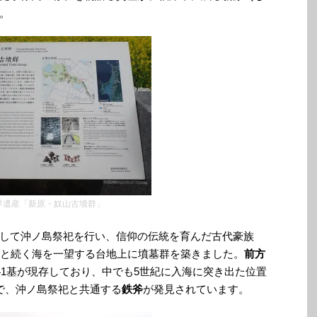
。
界遺産「新原・奴山古墳群」
して沖ノ島祭祀を行い、信仰の伝統を育んだ古代豪族
へと続く海を一望する台地上に墳墓群を築きました。
前方
41基が現存しており、中でも5世紀に入海に突き出た位置
で、沖ノ島祭祀と共通する
鉄斧
が発見されています。