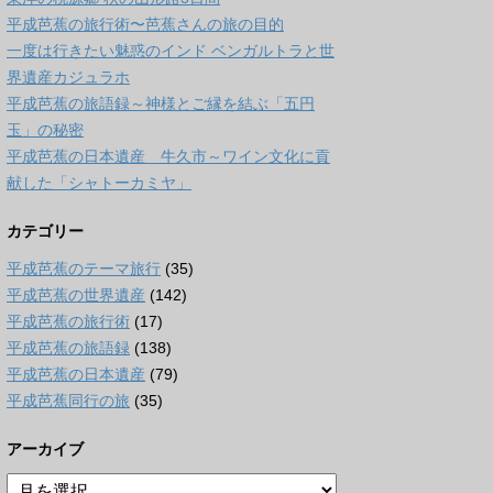
平成芭蕉の旅行術〜芭蕉さんの旅の目的
一度は行きたい魅惑のインド ベンガルトラと世
界遺産カジュラホ
平成芭蕉の旅語録～神様とご縁を結ぶ「五円
玉」の秘密
平成芭蕉の日本遺産 牛久市～ワイン文化に貢
献した「シャトーカミヤ」
カテゴリー
平成芭蕉のテーマ旅行
(35)
平成芭蕉の世界遺産
(142)
平成芭蕉の旅行術
(17)
平成芭蕉の旅語録
(138)
平成芭蕉の日本遺産
(79)
平成芭蕉同行の旅
(35)
アーカイブ
ア