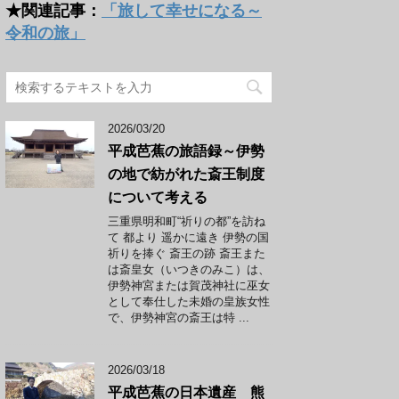
★関連記事：
「旅して幸せになる～
令和の旅」
2026/03/20
平成芭蕉の旅語録～伊勢
の地で紡がれた斎王制度
について考える
三重県明和町“祈りの都”を訪ね
て 都より 遥かに遠き 伊勢の国
祈りを捧ぐ 斎王の跡 斎王また
は斎皇女（いつきのみこ）は、
伊勢神宮または賀茂神社に巫女
として奉仕した未婚の皇族女性
で、伊勢神宮の斎王は特 ...
2026/03/18
平成芭蕉の日本遺産 熊