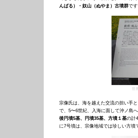
んばる）・奴山（ぬやま）古墳群
です
世
宗像氏は、海を越えた交流の担い手と
で、5〜6世紀、入海に面して沖ノ島
後円墳5基、円墳35基、方墳１基
の計
に7号墳は、宗像地域では珍しい方墳