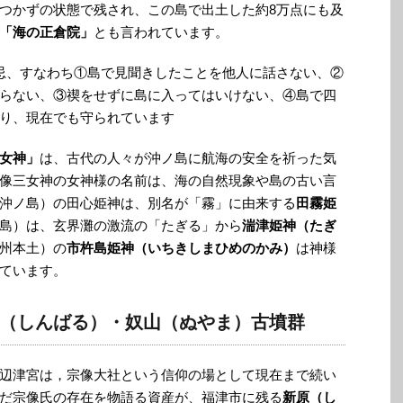
つかずの状態で残され、この島で出土した約8万点にも及
「海の正倉院」
とも言われています。
忌、すなわち①島で見聞きしたことを他人に話さない、②
らない、③禊をせずに島に入ってはいけない、④島で四
り、現在でも守られています
女神」
は、古代の人々が沖ノ島に航海の安全を祈った気
像三女神の女神様の名前は、海の自然現象や島の古い言
沖ノ島）の田心姫神は、別名が「霧」に由来する
田霧姫
島）は、玄界灘の激流の「たぎる」から
湍津姫神（たぎ
州本土）の
市杵島姫神（いちきしまひめのかみ）
は神様
ています。
（しんばる）・奴山（ぬやま）古墳群
辺津宮は，宗像大社という信仰の場として現在まで続い
だ宗像氏の存在を物語る資産が、福津市に残る
新原（し