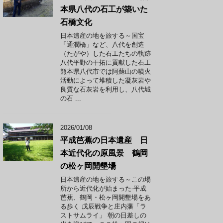
本県八代の石工が築いた
石橋文化
日本遺産の地を旅する～国宝
「通潤橋」など、八代を創造
（たがや）した石工たちの軌跡
八代平野の干拓に貢献した石工
熊本県八代市では阿蘇山の噴火
活動によって堆積した凝灰岩や
良質な石灰岩を利用し、八代城
の石 ...
2026/01/08
平成芭蕉の日本遺産 日
本近代化の原風景 鶴岡
の松ヶ岡開墾場
日本遺産の地を旅する～この場
所から近代化が始まった-平成
芭蕉、鶴岡・松ヶ岡開墾場をあ
る歩く 戊辰戦争と庄内藩「ラ
ストサムライ」 朝の日差しの