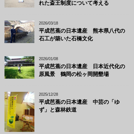
れた斎王制度について考える
2026/03/18
平成芭蕉の日本遺産 熊本県八代の
石工が築いた石橋文化
2026/01/08
平成芭蕉の日本遺産 日本近代化の
原風景 鶴岡の松ヶ岡開墾場
2025/12/28
平成芭蕉の日本遺産 中芸の「ゆ
ず」と森林鉄道