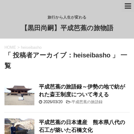
旅行から人生が変わる
【黒田尚嗣】平成芭蕉の旅物語
HOME
>
heiseibasho
「 投稿者アーカイブ：heiseibasho 」 一
覧
平成芭蕉の旅語録～伊勢の地で紡が
れた斎王制度について考える
2026/03/20
-
平成芭蕉の旅語録
平成芭蕉の日本遺産 熊本県八代の
石工が築いた石橋文化