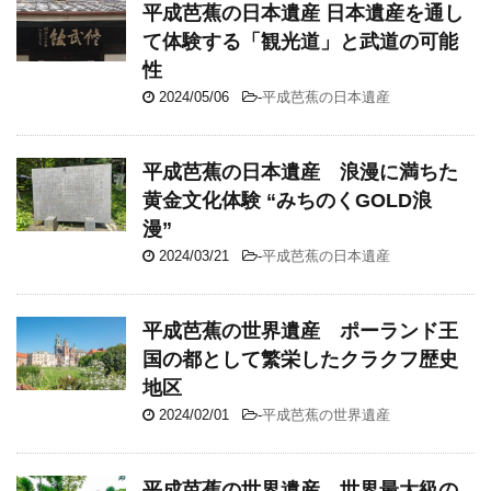
平成芭蕉の日本遺産 日本遺産を通し
て体験する「観光道」と武道の可能
性
2024/05/06
-
平成芭蕉の日本遺産
平成芭蕉の日本遺産 浪漫に満ちた
黄金文化体験 “みちのくGOLD浪
漫”
2024/03/21
-
平成芭蕉の日本遺産
平成芭蕉の世界遺産 ポーランド王
国の都として繁栄したクラクフ歴史
地区
2024/02/01
-
平成芭蕉の世界遺産
平成芭蕉の世界遺産 世界最大級の