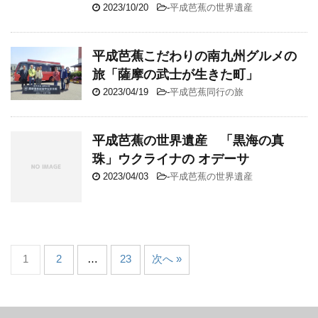
2023/10/20
-
平成芭蕉の世界遺産
平成芭蕉こだわりの南九州グルメの
旅「薩摩の武士が生きた町」
2023/04/19
-
平成芭蕉同行の旅
平成芭蕉の世界遺産 「黒海の真
珠」ウクライナの オデーサ
2023/04/03
-
平成芭蕉の世界遺産
1
2
…
23
次へ »