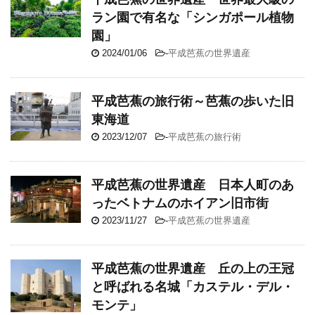
ラン園で有名な「シンガポール植物
園」
2024/01/06
-
平成芭蕉の世界遺産
平成芭蕉の旅行術～芭蕉の歩いた旧
東海道
2023/12/07
-
平成芭蕉の旅行術
平成芭蕉の世界遺産 日本人町のあ
ったベトナムのホイアン旧市街
2023/11/27
-
平成芭蕉の世界遺産
平成芭蕉の世界遺産 丘の上の王冠
と呼ばれる名城「カステル・デル・
モンテ」