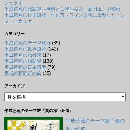
ジュラホ
平成芭蕉の旅語録～神様とご縁を結ぶ「五円玉」の秘密
平成芭蕉の日本遺産 牛久市～ワイン文化に貢献した「シ
ャトーカミヤ」
カテゴリー
平成芭蕉のテーマ旅行
(35)
平成芭蕉の世界遺産
(142)
平成芭蕉の旅行術
(17)
平成芭蕉の旅語録
(138)
平成芭蕉の日本遺産
(79)
平成芭蕉同行の旅
(35)
アーカイブ
ア
ー
カ
平成芭蕉のテーマ旅『奥の深い細道』
イ
ブ
平成芭蕉のテーマ旅『奥の
深い細道』