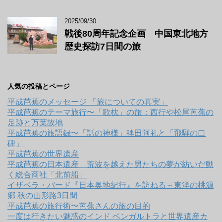
2025/09/30
戦後80周年記念企画 中国東北地方
歴史探訪7日間の旅
人気の投稿とページ
平成芭蕉のメッセージ 「旅についての真実」
平成芭蕉のテーマ旅行〜「歌枕」の旅：西行や松尾芭蕉の
足跡と万葉故地
平成芭蕉の旅語録〜「話の神様」稗田阿礼と「飛騨の口
碑」
平成芭蕉の世界遺産
平成芭蕉の日本遺産 荒波を越えた男たちの夢が紡いだ動
く総合商社「北前船」
イザベラ・バード『日本奥地紀行』を訪ねる～東洋の桃源
郷 秋の山形路3日間
平成芭蕉の旅行術〜芭蕉さんの旅の目的
一度は行きたい魅惑のインド ベンガルトラと世界遺産カ