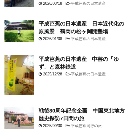
2026/03/18
-
平成芭蕉の日本遺産
平成芭蕉の日本遺産 日本近代化の
原風景 鶴岡の松ヶ岡開墾場
2026/01/08
-
平成芭蕉の日本遺産
平成芭蕉の日本遺産 中芸の「ゆ
ず」と森林鉄道
2025/12/28
-
平成芭蕉の日本遺産
戦後80周年記念企画 中国東北地方
歴史探訪7日間の旅
2025/09/30
-
平成芭蕉同行の旅