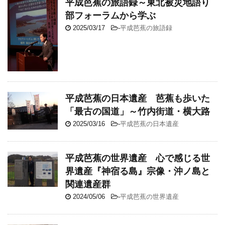
平成芭蕉の旅語録～東北被災地語り
部フォーラムから学ぶ
2025/03/17
-
平成芭蕉の旅語録
平成芭蕉の日本遺産 芭蕉も歩いた
「最古の国道」～竹内街道・横大路
2025/03/16
-
平成芭蕉の日本遺産
平成芭蕉の世界遺産 心で感じる世
界遺産『神宿る島』宗像・沖ノ島と
関連遺産群
2024/05/06
-
平成芭蕉の世界遺産