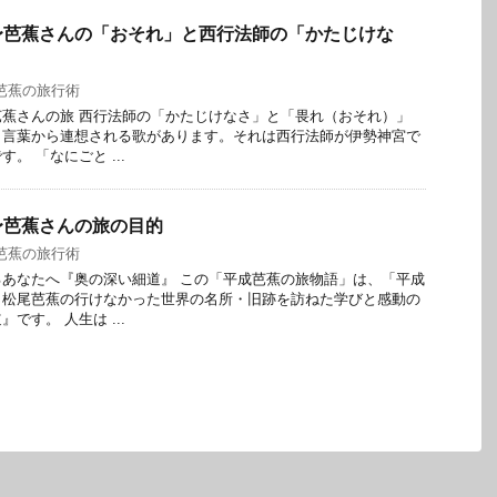
〜芭蕉さんの「おそれ」と西行法師の「かたじけな
芭蕉の旅行術
蕉さんの旅 西行法師の「かたじけなさ」と「畏れ（おそれ）」
う言葉から連想される歌があります。それは西行法師が伊勢神宮で
。 「なにごと ...
〜芭蕉さんの旅の目的
芭蕉の旅行術
あなたへ『奥の深い細道』 この「平成芭蕉の旅物語」は、「平成
、松尾芭蕉の行けなかった世界の名所・旧跡を訪ねた学びと感動の
です。 人生は ...