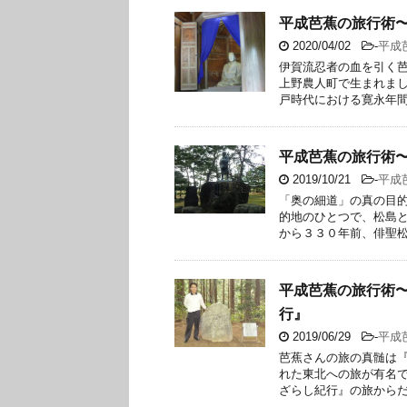
平成芭蕉の旅行術〜
2020/04/02
-
平成
伊賀流忍者の血を引く芭
上野農人町で生まれま
戸時代における寛永年間の
平成芭蕉の旅行術
2019/10/21
-
平成
「奥の細道」の真の目的
的地のひとつで、松島と
から３３０年前、俳聖松尾
平成芭蕉の旅行術
行』
2019/06/29
-
平成
芭蕉さんの旅の真髄は『
れた東北への旅が有名
ざらし紀行』の旅からだと