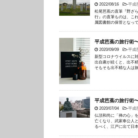
2022/08/16
-
平成
松尾芭蕉の直筆『野ざら
行』の直筆ものは、これ
属図書館の保管となってい
平成芭蕉の旅行術
2020/09/09
-
平成
新型コロナウイルスに対
出自粛が続くと、出不
そもそも出不精な人は旅に
平成芭蕉の旅行術
2020/07/04
-
平成
仏頂和尚に「禅の心」を
亡くなり、武家奉公人
るべく、江戸に出て日本橋