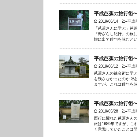
平成芭蕉の旅行術
2019/06/14
-
平成
「芭蕉さんに学ぶ」芭蕉
『野ざらし紀行』の旅に
旅に出て俳句を詠むという
平成芭蕉の旅行術
2019/06/12
-
平成
芭蕉さんの錬金術に学ぶ
を残さなかったのか 私
ますが、これは俳句を詠む
平成芭蕉の旅行術
2019/05/28
-
平成
西行に憧れた芭蕉さんの
旅は1689年ですが、
く意識していたことは間違