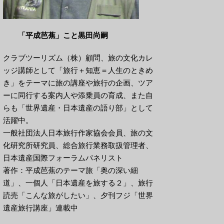
「平成芭蕉」こと黒田尚嗣
クラブツーリズム（株）顧問、旅の文化カレ
ッジ講師として「旅行＋知恵＝人生のときめ
き」をテーマに旅の講座や旅行の企画、ツア
ーに同行する案内人や添乗員の育成、また自
らも「世界遺産・日本遺産の語り部」として
活躍中。
一般社団法人日本旅行作家協会会員、旅の文
化研究所研究員、総合旅行業務取扱管理者、
日本遺産国際フォーラムパネリスト
著作：平成芭蕉のテーマ旅「奥の深い細
道」、一個人「日本遺産を旅する２」、旅行
読売「こんな旅がしたい」、夕刊フジ「世界
遺産旅行講座」連載中