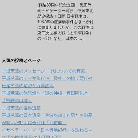
戦後80周年記念企画 黒田尚
嗣ナビゲーター同行 中国東北
歴史探訪７日間 日中戦争は、
1937年の盧溝橋事件をきっかけ
に始まりましたが、この戦争は
第二次世界大戦（太平洋戦争）
の一部となり、日本の ...
人気の投稿とページ
平成芭蕉のメッセージ 「旅についての真実」
平成芭蕉のテーマ旅行〜「歌枕」の旅：西行や
松尾芭蕉の足跡と万葉故地
平成芭蕉の旅語録〜「話の神様」稗田阿礼と
「飛騨の口碑」
平成芭蕉の世界遺産
平成芭蕉の日本遺産 荒波を越えた男たちの夢
が紡いだ動く総合商社「北前船」
イザベラ・バード『日本奥地紀行』を訪ねる～
東洋の桃源郷 秋の山形路3日間