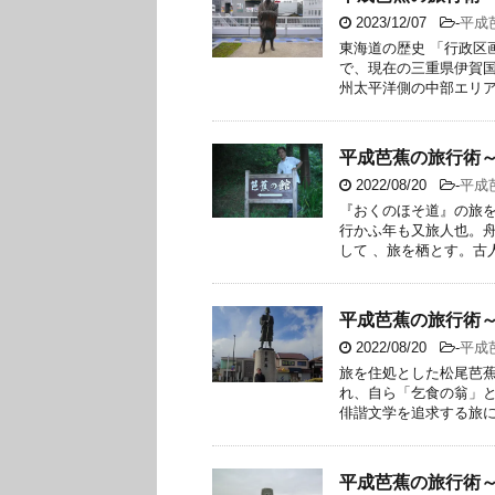
2023/12/07
-
平成
東海道の歴史 「行政区
で、現在の三重県伊賀
州太平洋側の中部エリアを
平成芭蕉の旅行術
2022/08/20
-
平成
『おくのほそ道』の旅を
行かふ年も又旅人也。
して 、旅を栖とす。古人
平成芭蕉の旅行術
2022/08/20
-
平成
旅を住処とした松尾芭蕉
れ、自ら「乞食の翁」
俳諧文学を追求する旅に出
平成芭蕉の旅行術