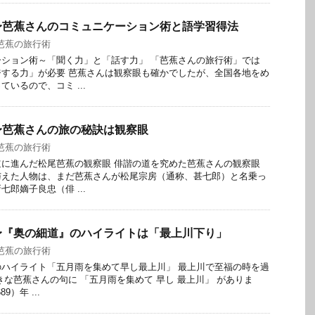
〜芭蕉さんのコミュニケーション術と語学習得法
芭蕉の旅行術
ション術～「聞く力」と「話す力」 「芭蕉さんの旅行術」では
する力」が必要 芭蕉さんは観察眼も確かでしたが、全国各地をめ
いるので、コミ ...
〜芭蕉さんの旅の秘訣は観察眼
芭蕉の旅行術
に進んだ松尾芭蕉の観察眼 俳諧の道を究めた芭蕉さんの観察眼
与えた人物は、まだ芭蕉さんが松尾宗房（通称、甚七郎）と名乗っ
郎嫡子良忠（俳 ...
〜『奥の細道』のハイライトは「最上川下り」
芭蕉の旅行術
ハイライト「五月雨を集めて早し最上川」 最上川で至福の時を過
きな芭蕉さんの句に 「五月雨を集めて 早し 最上川」 がありま
9）年 ...