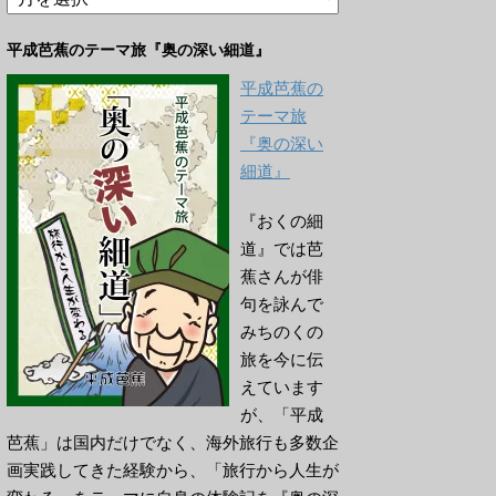
ー
カ
平成芭蕉のテーマ旅『奥の深い細道』
イ
ブ
平成芭蕉の
テーマ旅
『奥の深い
細道』
『おくの細
道』では芭
蕉さんが俳
句を詠んで
みちのくの
旅を今に伝
えています
が、「平成
芭蕉」は国内だけでなく、海外旅行も多数企
画実践してきた経験から、「旅行から人生が