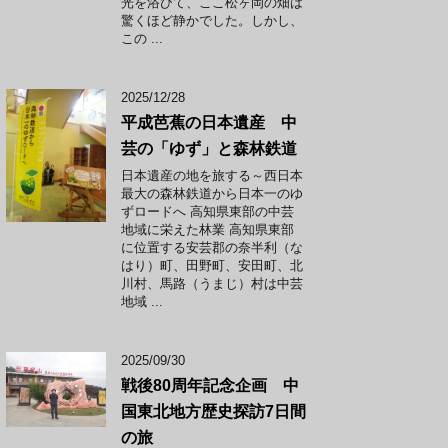
光を浴びて、ここ松ヶ岡の畑は
驚くほど静かでした。しかし、
この ...
2025/12/28
平成芭蕉の日本遺産 中
芸の「ゆず」と森林鉄道
日本遺産の地を旅する～西日本
最大の森林鉄道から日本一のゆ
ずロードへ 高知県東部の中芸
地域に栄えた林業 高知県東部
に位置する安芸郡の奈半利（な
はり）町、田野町、安田町、北
川村、馬路（うまじ）村は中芸
地域 ...
2025/09/30
戦後80周年記念企画 中
国東北地方歴史探訪7日間
の旅