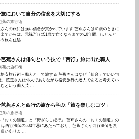
〜旅において自分の信念を大切にする
芭蕉の旅行術
さんの旅には強い信念が貫かれています 芭蕉さんは41歳のときに
出てからは、元禄7年に51歳で亡くなるまでの10年間、ほとんど
旅を住処 ...
〜芭蕉さんは俳句という技で「西行」旅に出た職人
芭蕉の旅行術
格安旅行術～職人として旅する 芭蕉さんはなぜ「仙台」でいい句
は、芭蕉さんは俳人でありながら格安旅行の達人であると考えてい
という職人芸 ...
〜芭蕉さんと西行の旅から学ぶ「旅を楽しむコツ」
芭蕉の旅行術
『おくの細道』と『野ざらし紀行』 芭蕉さんの「おくの細道」の
これは西行法師の500年忌にあたっており、芭蕉さんが西行法師を強
いありま ...