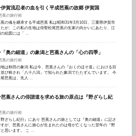
伊賀流忍者の血を引く平成芭蕉の故郷 伊賀国
芭蕉の旅行術
蕉の魂を継承する平成芭蕉 私は昭和31年3月10日、三重県伊賀市
したが、この私の生地は俳聖松尾芭蕉の生家の向かいにあたり、江
絵図には「 ...
〜「奥の細道」の象潟と芭蕉さんの「心の四季」
芭蕉の旅行術
地は秋田の象潟 私は今、芭蕉さんの『おくのほそ道』における目
並び称され「八十八潟」で知られた象潟でたたずんでいます。 今
芭蕉は、先人 ...
〜芭蕉さんの俳諧道を求める旅の原点は『野ざらし紀
芭蕉の旅行術
野ざらし紀行』にあり 芭蕉さんの旅としては『奥の細道』に記さ
ですが、芭蕉さんに旅心が生まれたのは母が亡くなった翌年の『野
思います。 こ ...