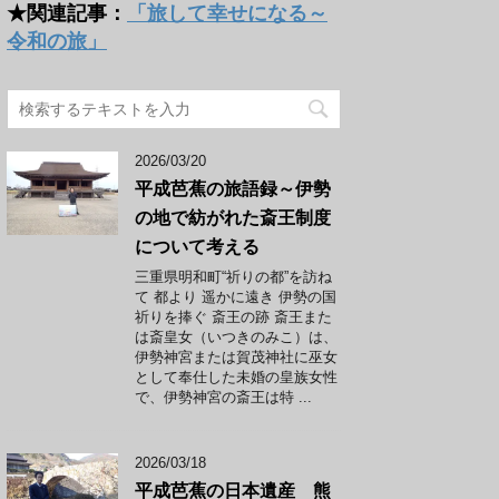
★関連記事：
「旅して幸せになる～
令和の旅」
2026/03/20
平成芭蕉の旅語録～伊勢
の地で紡がれた斎王制度
について考える
三重県明和町“祈りの都”を訪ね
て 都より 遥かに遠き 伊勢の国
祈りを捧ぐ 斎王の跡 斎王また
は斎皇女（いつきのみこ）は、
伊勢神宮または賀茂神社に巫女
として奉仕した未婚の皇族女性
で、伊勢神宮の斎王は特 ...
2026/03/18
平成芭蕉の日本遺産 熊