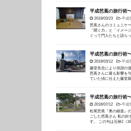
平成芭蕉の旅行術
2019/03/23
-
平成
芭蕉さんのコミュニケー
「聞く力」と「イメージ
ぐって門人たちと語らって
平成芭蕉の旅行術
2019/03/12
-
平成
藤堂良忠により俳諧の道
芭蕉さんに最も影響を
ていた頃に仕えた藤堂新七
平成芭蕉の旅行術
2018/07/12
-
平成
松尾芭蕉『奥の細道』の
ごした芭蕉さん 私の好
す。 この句は元禄2（168