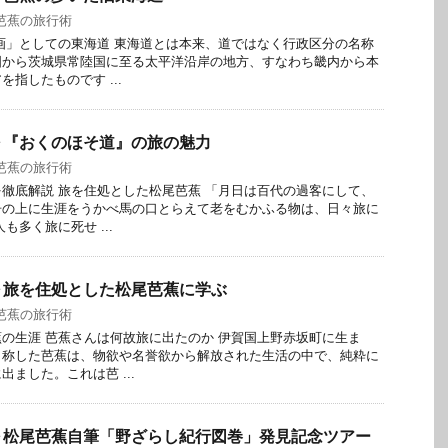
芭蕉の旅行術
画」としての東海道 東海道とは本来、道ではなく行政区分の名称
国から茨城県常陸国に至る太平洋沿岸の地方、すなわち畿内から本
指したものです ...
～『おくのほそ道』の旅の魅力
芭蕉の旅行術
徹底解説 旅を住処とした松尾芭蕉 「月日は百代の過客にして、
舟の上に生涯をうかべ馬の口とらえて老をむかふる物は、日々旅に
も多く旅に死せ ...
～旅を住処とした松尾芭蕉に学ぶ
芭蕉の旅行術
の生涯 芭蕉さんは何故旅に出たのか 伊賀国上野赤坂町に生ま
と称した芭蕉は、物欲や名誉欲から解放された生活の中で、純粋に
ました。これは芭 ...
～松尾芭蕉自筆「野ざらし紀行図巻」発見記念ツアー