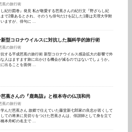
芭蕉の旅行術
し紀行図巻』発見 私が敬愛する芭蕉さんの紀行文『野ざらし紀
まで2冊あるとされ、そのうち俳句だけを記した1冊は天理大学附
ますが、俳句に ...
〜新型コロナウイルスに対抗した脳科学的旅行術
芭蕉の旅行術
抗する平成芭蕉の旅行術 新型コロナウイルス感染拡大の影響で外
精な人はますます旅に出かける機会が減るのではないでしょうか。
出ることを面倒 ...
〜芭蕉さんの『鹿島詣』と根本寺の仏頂和尚
芭蕉の旅行術
学んだ芭蕉さん 故郷で仕えていた藤堂新七郎家の良忠が若くして
としての将来に見切りをつけた芭蕉さんは、俳諧師として身を立て
本舟町の名主で ...