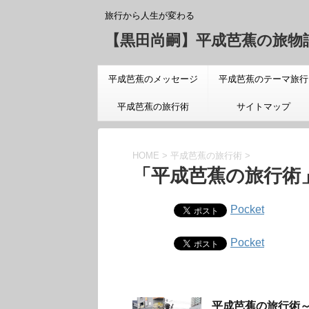
旅行から人生が変わる
【黒田尚嗣】平成芭蕉の旅物
平成芭蕉のメッセージ
平成芭蕉のテーマ旅行
「旅についての真実」
平成芭蕉の旅行術
サイトマップ
HOME
>
平成芭蕉の旅行術
>
「平成芭蕉の旅行術
Pocket
Pocket
平成芭蕉の旅行術