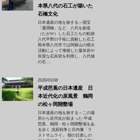
本県八代の石工が築いた
石橋文化
日本遺産の地を旅する～国宝
「通潤橋」など、八代を創造
（たがや）した石工たちの軌跡
八代平野の干拓に貢献した石工
熊本県八代市では阿蘇山の噴火
活動によって堆積した凝灰岩や
良質な石灰岩を利用し、八代城
の石 ...
2026/01/08
平成芭蕉の日本遺産 日
本近代化の原風景 鶴岡
の松ヶ岡開墾場
日本遺産の地を旅する～この場
所から近代化が始まった-平成
芭蕉、鶴岡・松ヶ岡開墾場をあ
る歩く 戊辰戦争と庄内藩「ラ
ストサムライ」 朝の日差しの