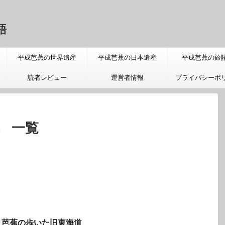
語
平成芭蕉の世界遺産
平成芭蕉の日本遺産
平成芭蕉の旅
読者レビュー
運営者情報
プライバシーポ
」 一覧
～芭蕉の歩いた旧東海道