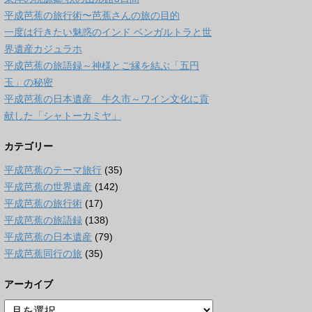
平成芭蕉の旅行術〜芭蕉さんの旅の目的
一度は行きたい魅惑のインド ベンガルトラと世
界遺産カジュラホ
平成芭蕉の旅語録～神様とご縁を結ぶ「五円
玉」の秘密
平成芭蕉の日本遺産 牛久市～ワイン文化に貢
献した「シャトーカミヤ」
カテゴリー
平成芭蕉のテーマ旅行
(35)
平成芭蕉の世界遺産
(142)
平成芭蕉の旅行術
(17)
平成芭蕉の旅語録
(138)
平成芭蕉の日本遺産
(79)
平成芭蕉同行の旅
(35)
アーカイブ
ア