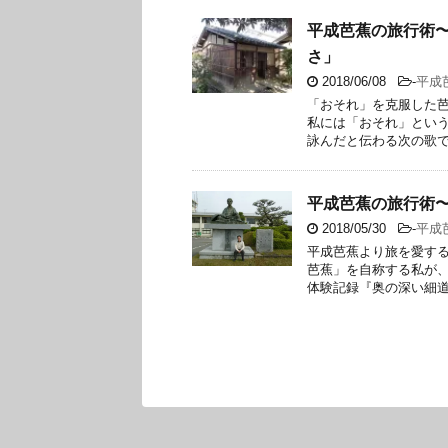
平成芭蕉の旅行術
さ」
2018/06/08
-
平成
「おそれ」を克服した芭
私には「おそれ」とい
詠んだと伝わる次の歌です
平成芭蕉の旅行術
2018/05/30
-
平成
平成芭蕉より旅を愛する
芭蕉」を自称する私が
体験記録『奥の深い細道』