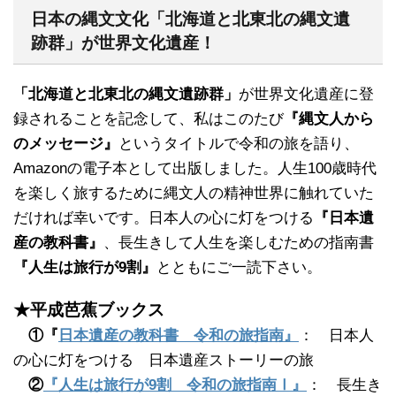
日本の縄文文化「北海道と北東北の縄文遺
跡群」が世界文化遺産！
「北海道と北東北の縄文遺跡群」
が世界文化遺産に登
録されることを記念して、私はこのたび
『縄文人から
のメッセージ』
というタイトルで令和の旅を語り、
Amazonの電子本として出版しました。人生100歳時代
を楽しく旅するために縄文人の精神世界に触れていた
だければ幸いです。日本人の心に灯をつける
『日本遺
産の教科書』
、長生きして人生を楽しむための指南書
『人生は旅行が9割』
とともにご一読下さい。
★平成芭蕉ブックス
①『
日本遺産の教科書 令和の旅指南』
： 日本人
の心に灯をつける 日本遺産ストーリーの旅
②
『人生は旅行が9割 令和の旅指南Ⅰ』
： 長生き