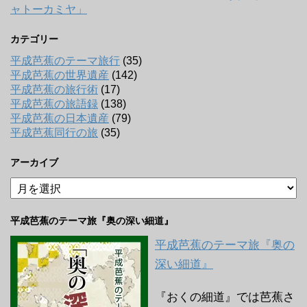
ャトーカミヤ」
カテゴリー
平成芭蕉のテーマ旅行
(35)
平成芭蕉の世界遺産
(142)
平成芭蕉の旅行術
(17)
平成芭蕉の旅語録
(138)
平成芭蕉の日本遺産
(79)
平成芭蕉同行の旅
(35)
アーカイブ
ア
ー
カ
平成芭蕉のテーマ旅『奥の深い細道』
イ
ブ
平成芭蕉のテーマ旅『奥の
深い細道』
『おくの細道』では芭蕉さ