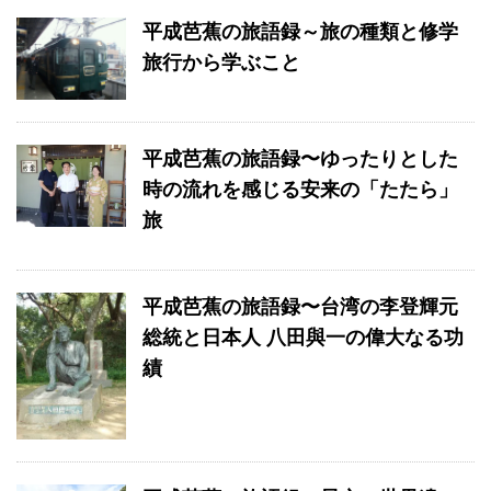
平成芭蕉の旅語録～旅の種類と修学
旅行から学ぶこと
平成芭蕉の旅語録〜ゆったりとした
時の流れを感じる安来の「たたら」
旅
平成芭蕉の旅語録〜台湾の李登輝元
総統と日本人 八田與一の偉大なる功
績