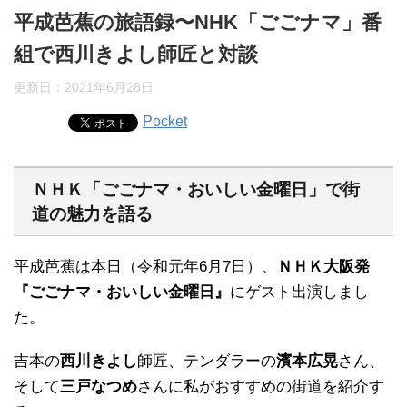
平成芭蕉の旅語録〜NHK「ごごナマ」番
組で西川きよし師匠と対談
更新日：
2021年6月28日
Pocket
ＮＨＫ「ごごナマ・おいしい金曜日」で街
道の魅力を語る
平成芭蕉は本日（令和元年6月7日）、
ＮＨＫ大阪発
『ごごナマ・おいしい金曜日』
にゲスト出演しまし
た。
吉本の
西川きよし
師匠、テンダラーの
濱本広晃
さん、
そして
三戸なつめ
さんに私がおすすめの街道を紹介す