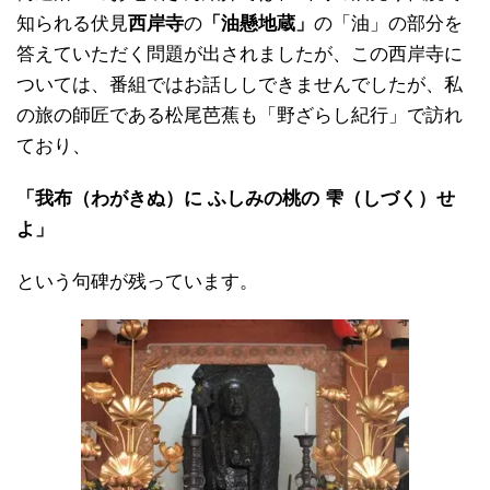
知られる伏見
西岸寺
の
「油懸地蔵」
の「油」の部分を
答えていただく問題が出されましたが、この西岸寺に
ついては、番組ではお話ししできませんでしたが、私
の旅の師匠である松尾芭蕉も「野ざらし紀行」で訪れ
ており、
「我布（わがきぬ）に ふしみの桃の 雫（しづく）せ
よ」
という句碑が残っています。