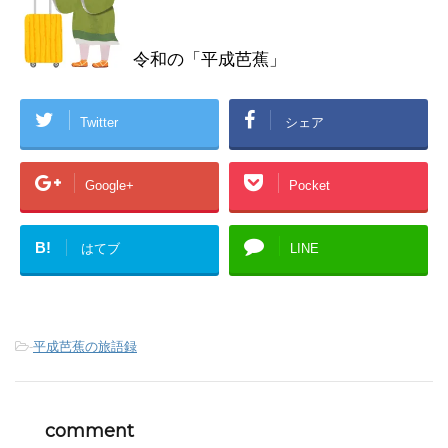
令和の「平成芭蕉」
Twitter
シェア
Google+
Pocket
B!
はてブ
LINE
-
平成芭蕉の旅語録
comment