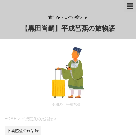
旅行から人生が変わる
【黒田尚嗣】平成芭蕉の旅物語
令和の「平成芭蕉」
HOME
>
平成芭蕉の旅語録
>
平成芭蕉の旅語録