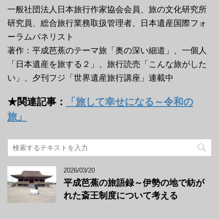
一般社団法人日本旅行作家協会会員、旅の文化研究所
研究員、総合旅行業務取扱管理者、日本遺産国際フォ
ーラムパネリスト
著作：平成芭蕉のテーマ旅「奥の深い細道」、一個人
「日本遺産を旅する２」、旅行読売「こんな旅がした
い」、夕刊フジ「世界遺産旅行講座」連載中
★関連記事：
「旅して幸せになる～令和の
旅」
2026/03/20
平成芭蕉の旅語録～伊勢の地で紡が
れた斎王制度について考える