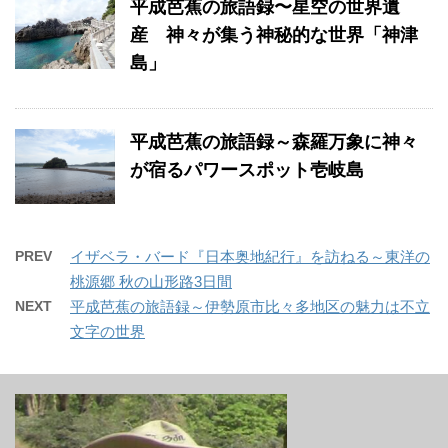
平成芭蕉の旅語録〜星空の世界遺
産 神々が集う神秘的な世界「神津
島」
平成芭蕉の旅語録～森羅万象に神々
が宿るパワースポット壱岐島
PREV
イザベラ・バード『日本奥地紀行』を訪ねる～東洋の
桃源郷 秋の山形路3日間
NEXT
平成芭蕉の旅語録～伊勢原市比々多地区の魅力は不立
文字の世界