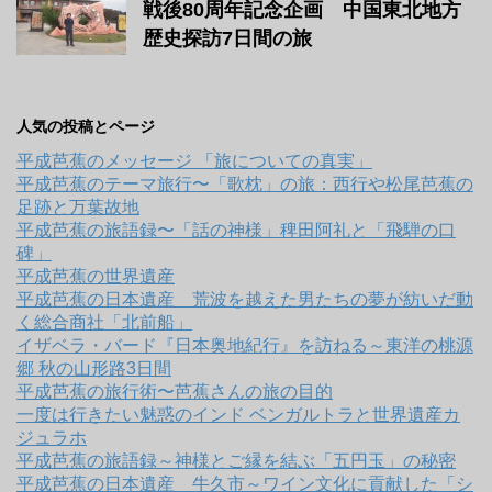
戦後80周年記念企画 中国東北地方
歴史探訪7日間の旅
人気の投稿とページ
平成芭蕉のメッセージ 「旅についての真実」
平成芭蕉のテーマ旅行〜「歌枕」の旅：西行や松尾芭蕉の
足跡と万葉故地
平成芭蕉の旅語録〜「話の神様」稗田阿礼と「飛騨の口
碑」
平成芭蕉の世界遺産
平成芭蕉の日本遺産 荒波を越えた男たちの夢が紡いだ動
く総合商社「北前船」
イザベラ・バード『日本奥地紀行』を訪ねる～東洋の桃源
郷 秋の山形路3日間
平成芭蕉の旅行術〜芭蕉さんの旅の目的
一度は行きたい魅惑のインド ベンガルトラと世界遺産カ
ジュラホ
平成芭蕉の旅語録～神様とご縁を結ぶ「五円玉」の秘密
平成芭蕉の日本遺産 牛久市～ワイン文化に貢献した「シ