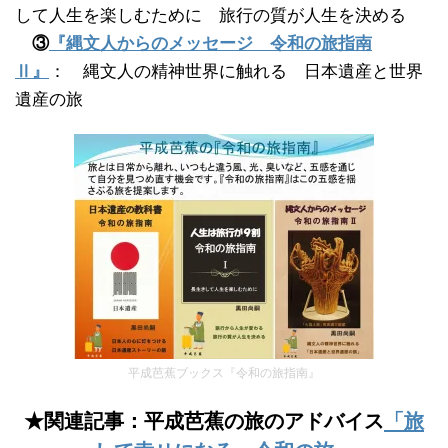
して人生を楽しむために 旅行の質が人生を決める
③
『縄文人からのメッセージ 令和の旅指南
Ⅱ』
： 縄文人の精神世界に触れる 日本遺産と世界
遺産の旅
平成芭蕉ブックス『令和の旅指南』
★関連記事：平成芭蕉の旅のアドバイス
「旅