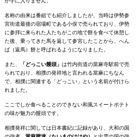
か手に入りません。
名称の由来は番組でも紹介しましたが、当時は伊勢参
宮街道最後の宿場町である小俣で売られており、伊勢
に参拝に来られた人たちがこの地で餅を食べて休憩し
た後、乗ってきた馬を返して参宮したことから、へん
ば（返馬）餅と呼ばれるようになりました。
また、
「どっこい饅頭」
は竹内街道の當麻寺駅前で売
られており、相撲の発祥地と言われる當麻にちなん
で、相撲に関連する「どっこい」という名前が付けら
れました。
ここでしか食べることのできない和風スイートポテト
の味が魅力の饅頭です。
相撲発祥に関しては日本書紀に記録があり、大和の国
の強者、
當麻蹴速（たいまのけはや）
と出雲の国の強