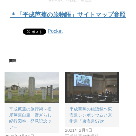
「令和の旅」へ挑む平成芭蕉
＊「平成芭蕉の旅物語」サイトマップ参照
Pocket
関連
平成芭蕉の旅行術～松
平成芭蕉の旅語録〜東
尾芭蕉自筆「野ざらし
海道シンポジウムと京
紀行図巻」発見記念ツ
街道「東海道57次」
アー
2021年2月4日