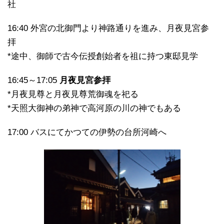
社
16:40 外宮の北御門より神路通りを進み、月夜見宮参
拝
*途中、御師で古今伝授創始者を祖に持つ東邸見学
16:45～17:05
月夜見宮参拝
*月夜見尊と月夜見尊荒御魂を祀る
*天照大御神の弟神で高河原の川の神でもある
17:00 バスにてかつての伊勢の台所河崎へ