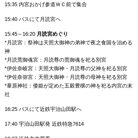
15:35 内宮おかげ参道ＷＣ前で集合
15:40 バスにて月読宮へ
15:45～16:20
月読宮めぐり
*月読宮：祭神は天照大御神の弟神で夜之食国を治める
神
*月読荒御魂宮：月読尊の荒御魂を祀る別宮
*伊佐奈岐宮：天照大御神・月読尊の父神を祀る別宮
*伊佐奈弥宮：天照大御神・月読尊の母神を祀る別宮
*葦原神社：倭姫が定めた五穀豊穣の神を祀る内宮の末
社
16:25 バスにて近鉄宇治山田駅へ
17:40 宇治山田駅発 近鉄特急7614