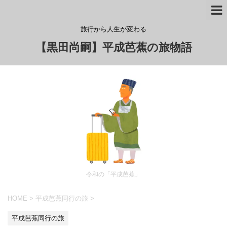
旅行から人生が変わる
【黒田尚嗣】平成芭蕉の旅物語
令和の「平成芭蕉」
HOME
>
平成芭蕉同行の旅
>
平成芭蕉同行の旅