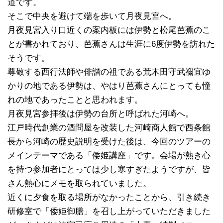
道です。
そこで中央を避けて端を歩いて月夜見宮へ。
月夜見宮入り口近くの案内板には伊勢と松尾芭蕉のこ
とが書かれており、芭蕉さんは生涯に6度伊勢を訪れた
そうです。
尊敬する西行法師や俳諧の祖である荒木田守武禰宜ゆ
かりの地である伊勢は、やはり芭蕉さんにとっても憧
れの地であったことと思われます。
月夜見宮参拝後は伊勢の台所と呼ばれた河崎へ。
江戸時代創業の酒問屋を改装した河崎商人館で西条館
長から河崎の歴史説明を受けた後は、今回のツアーの
メインテーマである「倭姫講座」です。会場が熱き心
を持つ参加者にとっては少し寒すぎたようですが、皆
さん熱心にメモを取られていました。
近くに夕食を取る場所がなかったことから、引き続き
研修室で「倭姫御膳」を召し上がっていただきました