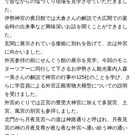
で昔ながらの塩つくり現場を見学させていただきまし
た。
伊勢神宮の賓日館では大倉さんの解説で大広間での宴
会時の出来事など興味深いお話を聞くことができまし
た。
玄関に展示されている倭姫に別れを告げて、次は外宮
に向かいました。
外宮参拝の前にせんぐう館の展示を見学。今回のモニ
ターツアーに同行して下さるお伊勢さん観光案内人森
一美さんの解説で神宮の行事や125社のことを学び、さ
らに学芸員による外宮正殿実物大模型についての説明
を受けました。
外宮めぐりでは正宮の豊受大神宮に加えて多賀宮、土
宮、風宮の別宮も参拝しました。
北門から月夜見宮への道は神路通りと呼ばれ、月夜見
宮の神の月夜見尊が夜な夜な外宮へ通い給う神の通い