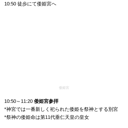
10:50 徒歩にて倭姫宮へ
倭姫宮
10:50～11:20
倭姫宮参拝
*神宮では一番新しく祀られた倭姫を祭神とする別宮
*祭神の倭姫命は第11代垂仁天皇の皇女