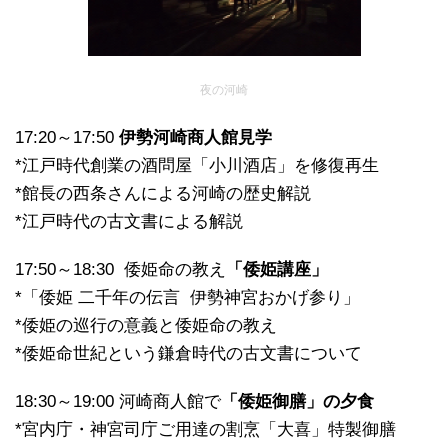
夜の河崎
17:20～17:50
伊勢河崎商人館見学
*江戸時代創業の酒問屋「小川酒店」を修復再生
*館長の西条さんによる河崎の歴史解説
*江戸時代の古文書による解説
17:50～18:30 倭姫命の教え
「倭姫講座」
*「倭姫 二千年の伝言 伊勢神宮おかげ参り」
*倭姫の巡行の意義と倭姫命の教え
*倭姫命世紀という鎌倉時代の古文書について
18:30～19:00 河崎商人館で
「倭姫御膳」の夕食
*宮内庁・神宮司庁ご用達の割烹「大喜」特製御膳