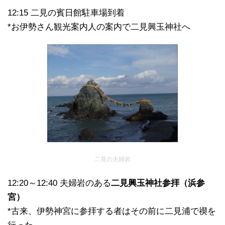
12:15 二見の賓日館駐車場到着
*お伊勢さん観光案内人の案内で二見興玉神社へ
二見の夫婦岩
12:20～12:40 夫婦岩のある
二見興玉神社参拝（浜参
宮）
*古来、伊勢神宮に参拝する者はその前に二見浦で禊を