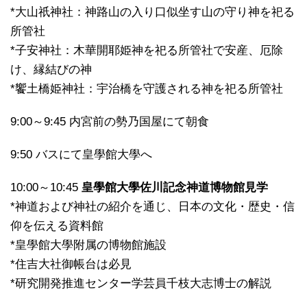
*大山祇神社：神路山の入り口似坐す山の守り神を祀る
所管社
*子安神社：木華開耶姫神を祀る所管社で安産、厄除
け、縁結びの神
*饗土橋姫神社：宇治橋を守護される神を祀る所管社
9:00～9:45 内宮前の勢乃国屋にて朝食
9:50 バスにて皇學館大學へ
10:00～10:45
皇學館大學佐川記念神道博物館見学
*神道および神社の紹介を通じ、日本の文化・歴史・信
仰を伝える資料館
*皇學館大學附属の博物館施設
*住吉大社御帳台は必見
*研究開発推進センター学芸員千枝大志博士の解説