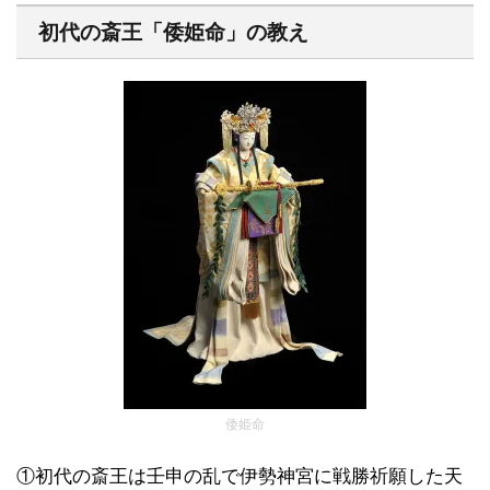
初代の斎王「倭姫命」の教え
倭姫命
①初代の斎王は壬申の乱で伊勢神宮に戦勝祈願した天