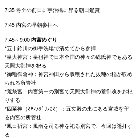
7:35 冬至の前日に宇治橋に昇る朝日鑑賞
7:45 内宮の早朝参拝へ
7:45～9:00
内宮めぐり
*五十鈴川の御手洗場で清めてから参拝
*皇大神宮：皇祖神で日本全国の神々の総氏神でもある
天照大御神を祀る
*御稲御倉神：神宮神田から収穫された抜穂の稲が収め
られる所管社
*荒祭宮：内宮第一の別宮で天照大御神の荒御魂をお祀
りする
*四至神（ﾐﾔﾉﾒｸﾞﾘﾉｶﾐ）：五丈殿の東にある宮域を守
る内宮の所管社
*風日祈宮：風雨を司る神を祀る別宮で、今回は遥拝す
る