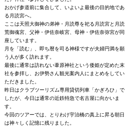
おかげ参道前に集合して、いよいよ最後の目的地であ
る月読宮へ。
ここは天照大御神の弟神・月読尊を祀る月読宮と月読
荒御魂宮、父神・伊佐奈岐宮、母神・伊佐奈弥宮が同
座しています。
月を「読む」、即ち暦を司る神様ですが夫婦円満を願
う人が多く訪れます。
最後に通常は訪れない葦原神社という倭姫が定めた末
社を参拝し、お伊勢さん観光案内人にまとめをしてい
ただきました。
昨日はクラブツーリズム専用貸切列車「かぎろひ」で
したが、今日は通常の近鉄特急で名古屋に向かいま
す。
今回のツアーでは、とりわけ宇治橋の真上に昇る朝日
は神々しく記憶に残りました。