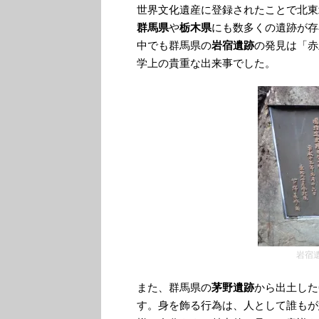
世界文化遺産に登録されたことで北東
群馬県
や
栃木県
にも数多くの遺跡が存
中でも群馬県の
岩宿遺跡
の発見は「赤
学上の貴重な出来事でした。
岩宿
また、群馬県の
茅野遺跡
から出土した
す。身を飾る行為は、人として誰もが