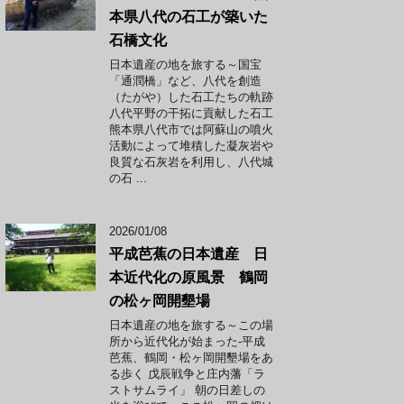
本県八代の石工が築いた
石橋文化
日本遺産の地を旅する～国宝
「通潤橋」など、八代を創造
（たがや）した石工たちの軌跡
八代平野の干拓に貢献した石工
熊本県八代市では阿蘇山の噴火
活動によって堆積した凝灰岩や
良質な石灰岩を利用し、八代城
の石 ...
2026/01/08
平成芭蕉の日本遺産 日
本近代化の原風景 鶴岡
の松ヶ岡開墾場
日本遺産の地を旅する～この場
所から近代化が始まった-平成
芭蕉、鶴岡・松ヶ岡開墾場をあ
る歩く 戊辰戦争と庄内藩「ラ
ストサムライ」 朝の日差しの