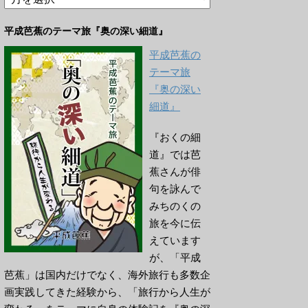
ー
カ
平成芭蕉のテーマ旅『奥の深い細道』
イ
ブ
平成芭蕉の
テーマ旅
『奥の深い
細道』
『おくの細
道』では芭
蕉さんが俳
句を詠んで
みちのくの
旅を今に伝
えています
が、「平成
芭蕉」は国内だけでなく、海外旅行も多数企
画実践してきた経験から、「旅行から人生が