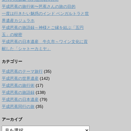
平成芭蕉の旅行術〜芭蕉さんの旅の目的
一度は行きたい魅惑のインド ベンガルトラと世
界遺産カジュラホ
平成芭蕉の旅語録～神様とご縁を結ぶ「五円
玉」の秘密
平成芭蕉の日本遺産 牛久市～ワイン文化に貢
献した「シャトーカミヤ」
カテゴリー
平成芭蕉のテーマ旅行
(35)
平成芭蕉の世界遺産
(142)
平成芭蕉の旅行術
(17)
平成芭蕉の旅語録
(138)
平成芭蕉の日本遺産
(79)
平成芭蕉同行の旅
(35)
アーカイブ
ア