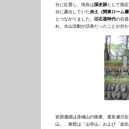
分に位置し、現在は
国史跡
として指定
分に露出していた
赤土（関東ローム層
とつながりました。
旧石器時代
の石器
れ、火山活動が活発だったことが分か
岩宿遺跡は赤城山の南東、渡良瀬川右
山」、南部は「山寺山」および「金比