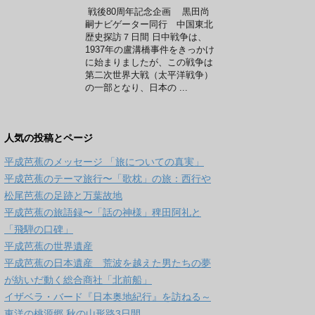
戦後80周年記念企画 黒田尚
嗣ナビゲーター同行 中国東北
歴史探訪７日間 日中戦争は、
1937年の盧溝橋事件をきっかけ
に始まりましたが、この戦争は
第二次世界大戦（太平洋戦争）
の一部となり、日本の ...
人気の投稿とページ
平成芭蕉のメッセージ 「旅についての真実」
平成芭蕉のテーマ旅行〜「歌枕」の旅：西行や
松尾芭蕉の足跡と万葉故地
平成芭蕉の旅語録〜「話の神様」稗田阿礼と
「飛騨の口碑」
平成芭蕉の世界遺産
平成芭蕉の日本遺産 荒波を越えた男たちの夢
が紡いだ動く総合商社「北前船」
イザベラ・バード『日本奥地紀行』を訪ねる～
東洋の桃源郷 秋の山形路3日間