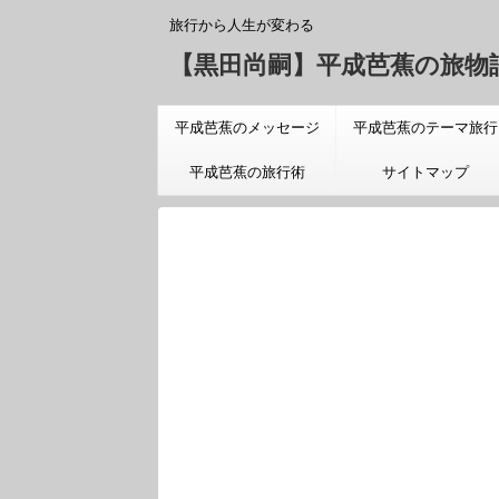
旅行から人生が変わる
【黒田尚嗣】平成芭蕉の旅物
平成芭蕉のメッセージ
平成芭蕉のテーマ旅行
「旅についての真実」
平成芭蕉の旅行術
サイトマップ