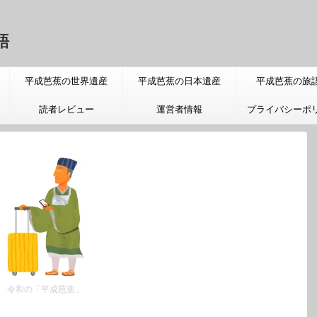
語
平成芭蕉の世界遺産
平成芭蕉の日本遺産
平成芭蕉の旅
読者レビュー
運営者情報
プライバシーポ
令和の「平成芭蕉」