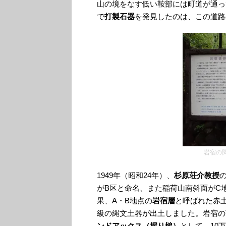
山の境をなす低い鞍部には町道が通っ
で
打製石器
を発見したのは、この道路
岩宿の
1949年（昭和24年）、
杉原荘介教授
がB区と命名、また稲荷山南斜面がC
果、A・B地点の
岩宿層
と呼ばれた赤
級の縄文土器が出土しました。岩宿の
ンドアックス（握り槌）
として、10