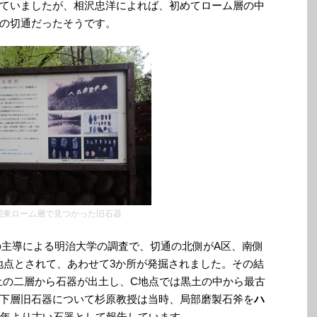
ていましたが、相沢忠洋によれば、初めてローム層の中
の切通だったそうです。
関東ローム層で見つかった旧石器
の主導による明治大学の調査で、切通の北側がA区、南側
地点とされて、あわせて3か所が発掘されました。その結
土の二層から石器が出土し、C地点では黒土の中から最古
下層旧石器について杉原教授は当時、局部磨製石斧を
ハ
万年より古い石器として報告しています。