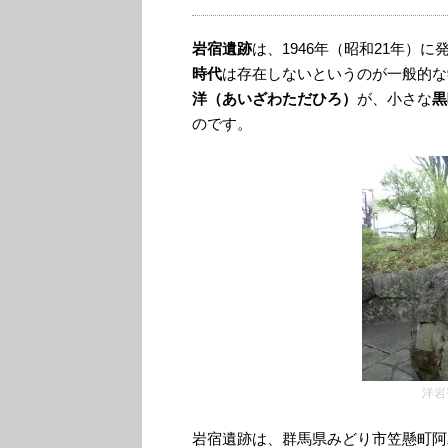
岩宿遺跡
は、1946年（昭和21年）
時代
は存在しないというのが一般的な
洋（あいざわただひろ）
が、小さな
黒
のです。
洋岩
岩宿遺跡は、群馬県みどり市笠懸町阿