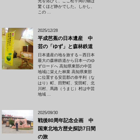
光を浴びて、ここ松ヶ岡の畑は
驚くほど静かでした。しかし、
この ...
2025/12/28
平成芭蕉の日本遺産 中
芸の「ゆず」と森林鉄道
日本遺産の地を旅する～西日本
最大の森林鉄道から日本一のゆ
ずロードへ 高知県東部の中芸
地域に栄えた林業 高知県東部
に位置する安芸郡の奈半利（な
はり）町、田野町、安田町、北
川村、馬路（うまじ）村は中芸
地域 ...
2025/09/30
戦後80周年記念企画 中
国東北地方歴史探訪7日間
の旅