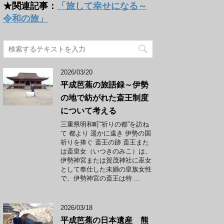
★関連記事：
「旅して幸せになる～
令和の旅」
2026/03/20
平成芭蕉の旅語録～伊勢
の地で紡がれた斎王制度
について考える
三重県明和町“祈りの都”を訪ね
て 都より 遥かに遠き 伊勢の国
祈りを捧ぐ 斎王の跡 斎王また
は斎皇女（いつきのみこ）は、
伊勢神宮または賀茂神社に巫女
として奉仕した未婚の皇族女性
で、伊勢神宮の斎王は特 ...
2026/03/18
平成芭蕉の日本遺産 熊