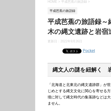
HOME
>
平成芭蕉の旅語録
>
平成芭蕉の旅語録
平成芭蕉の旅語録～
木の縄文遺跡と岩宿
更新日：
2022年9月26日
Pocket
縄文人の謎を紐解く 
「北海道と北東北の縄文遺跡群」が世
じめとする縄文文化に関心を寄せる方
墳に対して縄文時代の集落跡などは大
ません。