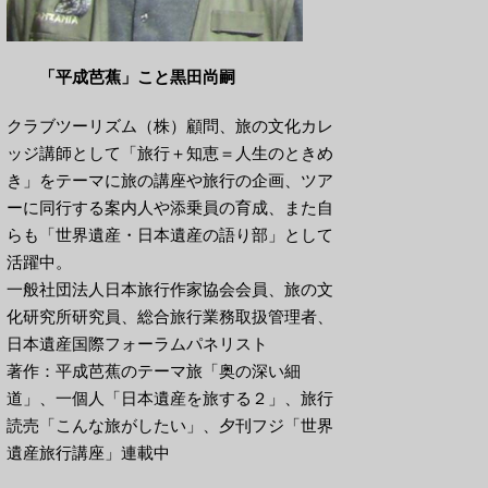
「平成芭蕉」こと黒田尚嗣
クラブツーリズム（株）顧問、旅の文化カレ
ッジ講師として「旅行＋知恵＝人生のときめ
き」をテーマに旅の講座や旅行の企画、ツア
ーに同行する案内人や添乗員の育成、また自
らも「世界遺産・日本遺産の語り部」として
活躍中。
一般社団法人日本旅行作家協会会員、旅の文
化研究所研究員、総合旅行業務取扱管理者、
日本遺産国際フォーラムパネリスト
著作：平成芭蕉のテーマ旅「奥の深い細
道」、一個人「日本遺産を旅する２」、旅行
読売「こんな旅がしたい」、夕刊フジ「世界
遺産旅行講座」連載中