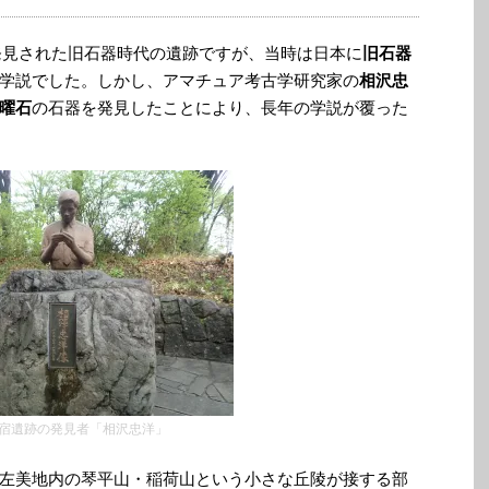
に発見された旧石器時代の遺跡ですが、当時は日本に
旧石器
学説でした。しかし、アマチュア考古学研究家の
相沢忠
曜石
の石器を発見したことにより、長年の学説が覆った
宿遺跡の発見者「相沢忠洋」
左美地内の琴平山・稲荷山という小さな丘陵が接する部