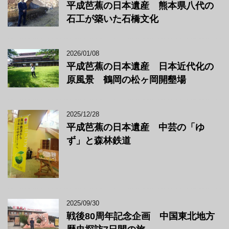
平成芭蕉の日本遺産 熊本県八代の
石工が築いた石橋文化
2026/01/08
平成芭蕉の日本遺産 日本近代化の
原風景 鶴岡の松ヶ岡開墾場
2025/12/28
平成芭蕉の日本遺産 中芸の「ゆ
ず」と森林鉄道
2025/09/30
戦後80周年記念企画 中国東北地方