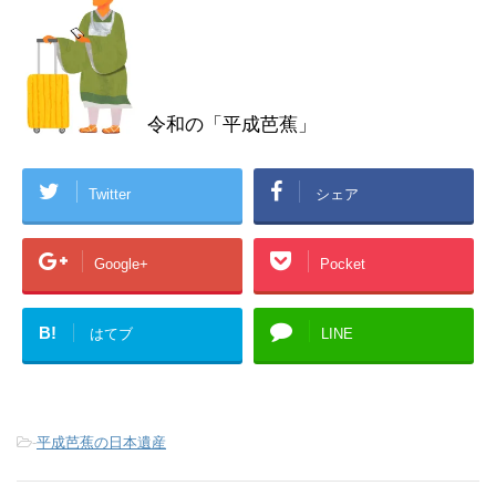
令和の「平成芭蕉」
Twitter
シェア
Google+
Pocket
B!
はてブ
LINE
-
平成芭蕉の日本遺産