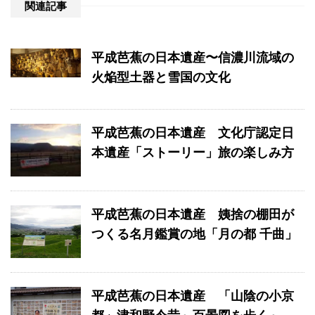
関連記事
平成芭蕉の日本遺産〜信濃川流域の
火焔型土器と雪国の文化
平成芭蕉の日本遺産 文化庁認定日
本遺産「ストーリー」旅の楽しみ方
平成芭蕉の日本遺産 姨捨の棚田が
つくる名月鑑賞の地「月の都 千曲」
平成芭蕉の日本遺産 「山陰の小京