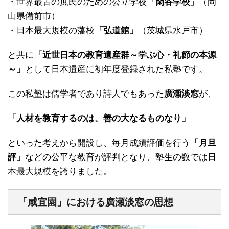
・世界最古の庶民のための公立学校
「閑谷学校」
（岡
山県備前市）
・日本最大規模の藩校
「弘道館」
（茨城県水戸市）
と共に
「近世日本の教育遺産群～学ぶ心・礼節の本源
～」
として日本遺産に初年度登録された私塾です。
この私塾は儒学者であり詩人でもあった
廣瀬淡窓
が、
「人材を教育するのは、善の大なるものなり」
といった考えから開設し、毎月成績評価を行う
「月旦
評」
などの公平な教育が評判となり、塾生の数では日
本最大規模を誇りました。
「咸宜園」における廣瀬淡窓の思想