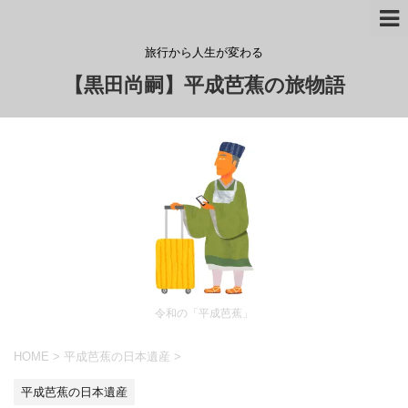
旅行から人生が変わる
【黒田尚嗣】平成芭蕉の旅物語
令和の「平成芭蕉」
HOME
>
平成芭蕉の日本遺産
>
平成芭蕉の日本遺産