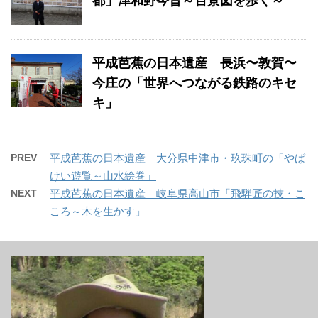
都」津和野今昔～百景図を歩く～
平成芭蕉の日本遺産 長浜〜敦賀〜
今庄の「世界へつながる鉄路のキセ
キ」
PREV
平成芭蕉の日本遺産 大分県中津市・玖珠町の「やば
けい遊覧～山水絵巻」
NEXT
平成芭蕉の日本遺産 岐阜県高山市「飛騨匠の技・こ
ころ～木を生かす」