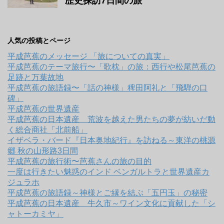
歴史探訪7日間の旅
人気の投稿とページ
平成芭蕉のメッセージ 「旅についての真実」
平成芭蕉のテーマ旅行〜「歌枕」の旅：西行や松尾芭蕉の
足跡と万葉故地
平成芭蕉の旅語録〜「話の神様」稗田阿礼と「飛騨の口
碑」
平成芭蕉の世界遺産
平成芭蕉の日本遺産 荒波を越えた男たちの夢が紡いだ動
く総合商社「北前船」
イザベラ・バード『日本奥地紀行』を訪ねる～東洋の桃源
郷 秋の山形路3日間
平成芭蕉の旅行術〜芭蕉さんの旅の目的
一度は行きたい魅惑のインド ベンガルトラと世界遺産カ
ジュラホ
平成芭蕉の旅語録～神様とご縁を結ぶ「五円玉」の秘密
平成芭蕉の日本遺産 牛久市～ワイン文化に貢献した「シ
ャトーカミヤ」