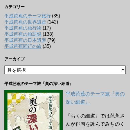
カテゴリー
平成芭蕉のテーマ旅行
(35)
平成芭蕉の世界遺産
(142)
平成芭蕉の旅行術
(17)
平成芭蕉の旅語録
(138)
平成芭蕉の日本遺産
(79)
平成芭蕉同行の旅
(35)
アーカイブ
ア
ー
カ
平成芭蕉のテーマ旅『奥の深い細道』
イ
ブ
平成芭蕉のテーマ旅『奥の
深い細道』
『おくの細道』では芭蕉さ
んが俳句を詠んでみちのく