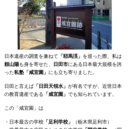
日本遺産の調査を兼ねて
「耶馬渓」
を巡った際、私は
頼山陽
も身を寄せた、
日田市
にある日本最大規模を誇
った
私塾「咸宜園」
にも立ち寄りました。
日田と言えば
「日田天領水」
が有名ですが、近世日本
の教育遺産である
「咸宜園」
でも知られています。
この「咸宜園」は
・日本最古の学校
「足利学校」
（栃木県足利市）