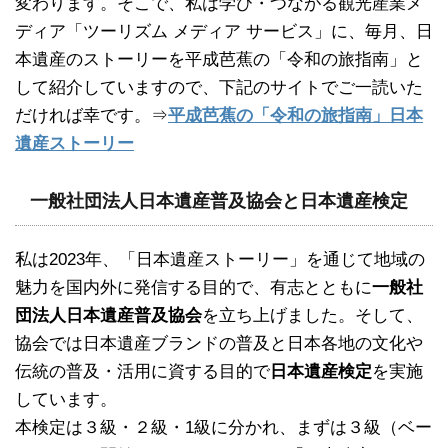
変わります。そこで、私は学び・つながる観光産業メ
ディア「ツーリズム メディア サービス」に、毎月、日
本遺産のストーリーを平成芭蕉の「令和の旅指南」と
して紹介していますので、下記のサイトでご一読いた
だければ幸です。⇒
平成芭蕉の「令和の旅指南」日本
遺産ストーリー
一般社団法人日本遺産普及協会と日本遺産検定
私は2023年、「日本遺産ストーリー」を通じて地域の
魅力を国内外に発信する目的で、有志とともに
一般社
団法人日本遺産普及協会
を立ち上げました。そして、
協会では日本遺産ブランドの普及と日本各地の文化や
伝統の普及・活用に資する目的で
日本遺産検定
を実施
しています。
本検定は３級・２級・1級に分かれ、まずは３級（ベー