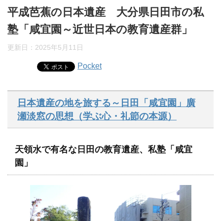
平成芭蕉の日本遺産 大分県日田市の私
塾「咸宜園～近世日本の教育遺産群」
更新日：
2025年5月11日
Pocket
日本遺産の地を旅する～日田「咸宜園」廣
瀬淡窓の思想（学ぶ心・礼節の本源）
天領水で有名な日田の教育遺産、私塾「咸宜
園」