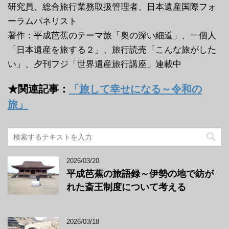
研究員、総合旅行業務取扱管理者、日本遺産国際フォ
ーラムパネリスト
著作：平成芭蕉のテーマ旅「奥の深い細道」、一個人
「日本遺産を旅する２」、旅行読売「こんな旅がした
い」、夕刊フジ「世界遺産旅行講座」連載中
★関連記事：
「旅して幸せになる～令和の
旅」
2026/03/20
平成芭蕉の旅語録～伊勢の地で紡が
れた斎王制度について考える
2026/03/18