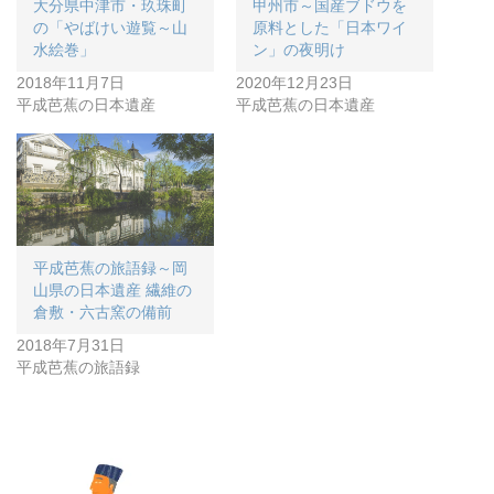
大分県中津市・玖珠町
甲州市～国産ブドウを
の「やばけい遊覧～山
原料とした「日本ワイ
水絵巻」
ン」の夜明け
2018年11月7日
2020年12月23日
平成芭蕉の日本遺産
平成芭蕉の日本遺産
平成芭蕉の旅語録～岡
山県の日本遺産 繊維の
倉敷・六古窯の備前
2018年7月31日
平成芭蕉の旅語録