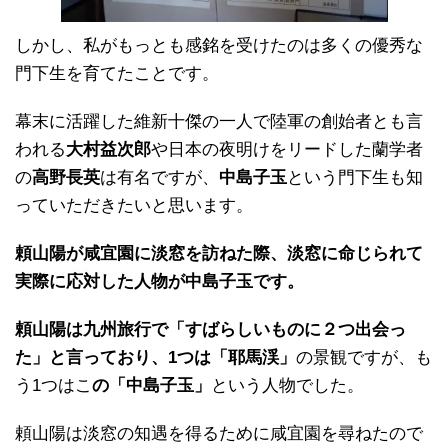
しかし、私がもっとも感銘を受けたのは多くの優秀な
門下生を育てたことです。
幕末に活躍した維新十傑の一人で陸軍の創始者とも言
われる
大村益次郎
や日本の夜明けをリードした蘭学者
の
高野長英
は有名ですが、
中島子玉
という門下生も知
っていただきたいと思います。
頼山陽が咸宜園に淡窓を訪ねた際、淡窓に命じられて
実際に応対した人物が中島子玉です。
頼山陽は九州旅行で「すばらしいものに２つ出会っ
た」と言っており、1つは「耶馬渓」
の景観ですが、も
う1つはこ
の「中島子玉」
という人物でした。
頼山陽は淡窓の知遇を得るために咸宜園を尋ねたので