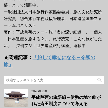
部」として活躍中。
一般社団法人日本旅行作家協会会員、旅の文化研究所
研究員、総合旅行業務取扱管理者、日本遺産国際フォ
ーラムパネリスト
著作：平成芭蕉のテーマ旅「奥の深い細道」、一個人
「日本遺産を旅する２」、旅行読売「こんな旅がした
い」、夕刊フジ「世界遺産旅行講座」連載中
★関連記事：
「旅して幸せになる～令和の
旅」
2026/03/20
平成芭蕉の旅語録～伊勢の地で紡が
れた斎王制度について考える