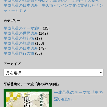
平成芭蕉の旅語録～神様とご縁を結ぶ「五円玉」の秘密
平成芭蕉の日本遺産 牛久市～ワイン文化に貢献した「シ
ャトーカミヤ」
カテゴリー
平成芭蕉のテーマ旅行
(35)
平成芭蕉の世界遺産
(142)
平成芭蕉の旅行術
(17)
平成芭蕉の旅語録
(138)
平成芭蕉の日本遺産
(79)
平成芭蕉同行の旅
(35)
アーカイブ
ア
ー
カ
平成芭蕉のテーマ旅『奥の深い細道』
イ
ブ
平成芭蕉のテーマ旅『奥の
深い細道』