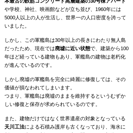
本最古の鉄筋コンクリート高層建築の30号棟アパート
や学校、神社、映画館などが立ち並び、1960年には
5000人以上の人が生活し、世界一の人口密度を誇って
いました。
しかし、この軍艦島は30年以上の長きにわたり無人島
だったため、現在では
廃墟に近い状態
で、建築から100
年ほど経っている建物もあり、軍艦島の建物は老朽化
が進んでいるのです。
しかし廃墟の軍艦島を完全に綺麗に修復しては、その
価値が損なわれてしまいます。
つまり、軍艦島は廃墟のままを維持するというむずか
しい修復と保存が求められているのです。
また、建物だけではなく世界遺産の対象となっている
天川工法
による石積み護岸も古くなっており、海水に