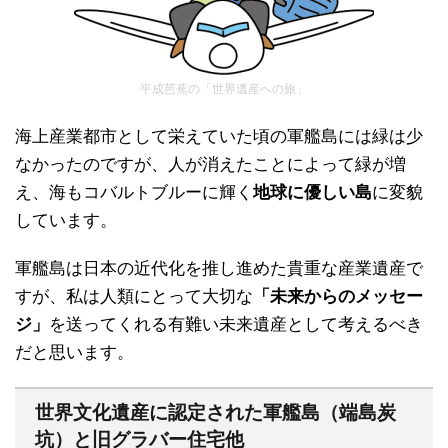
平成芭蕉の「世界遺産への旅」
海上産業都市として栄えていた頃の軍艦島には緑は少
なかったのですが、人が消えたことによって緑が増
え、海もコバルトブルーに輝く
地球に優しい島
に変貌
しています。
軍艦島は日本の近代化を推し進めた貴重な産業遺産で
すが、私は人類にとって大切な
「未来からのメッセー
ジ」
を送ってくれる有難い未来遺産として考えるべき
だと思います。
世界文化遺産に認定された軍艦島（端島炭
坑）と旧グラバー住宅他