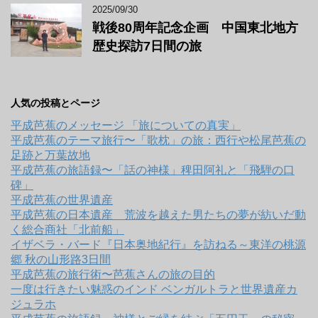
2025/09/30
戦後80周年記念企画 中国東北地方
歴史探訪7日間の旅
人気の投稿とページ
平成芭蕉のメッセージ 「旅についての真実」
平成芭蕉のテーマ旅行〜「歌枕」の旅：西行や松尾芭蕉の
足跡と万葉故地
平成芭蕉の旅語録〜「話の神様」稗田阿礼と「飛騨の口
碑」
平成芭蕉の世界遺産
平成芭蕉の日本遺産 荒波を越えた男たちの夢が紡いだ動
く総合商社「北前船」
イザベラ・バード『日本奥地紀行』を訪ねる～東洋の桃源
郷 秋の山形路3日間
平成芭蕉の旅行術〜芭蕉さんの旅の目的
一度は行きたい魅惑のインド ベンガルトラと世界遺産カ
ジュラホ