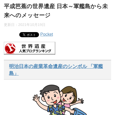
平成芭蕉の世界遺産 日本～軍艦島から未
来へのメッセージ
更新日：
2021年10月19日
Pocket
明治日本の産業革命遺産のシンボル 「軍艦
島」