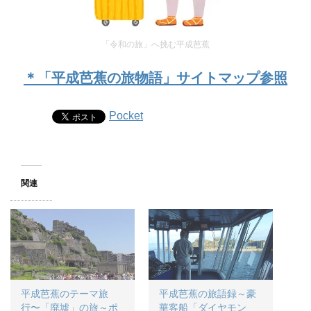
「令和の旅」へ挑む平成芭蕉
＊「平成芭蕉の旅物語」サイトマップ参照
Pocket
関連
平成芭蕉のテーマ旅
平成芭蕉の旅語録～豪
行〜「廃墟」の旅～ポ
華客船「ダイヤモン