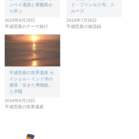
ンペイ遺跡と軍艦島か
ド・プリンセス号」ク
ら学ぶ
ルーズ
2019年8月29日
2018年7月26日
平成芭蕉のテーマ旅行
平成芭蕉の旅語録
平成芭蕉の世界遺産 セ
イシェル～インド洋の
真珠「生きた博物館」
と夕陽
2018年6月19日
平成芭蕉の世界遺産