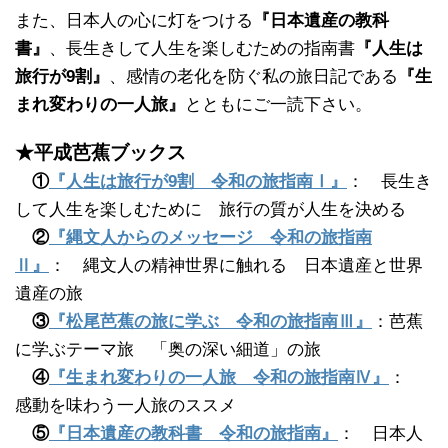
また、日本人の心に灯をつける
『日本遺産の教科
書』
、長生きして人生を楽しむための指南書
『人生は
旅行が9割』
、感情の老化を防ぐ私の旅日記である
『生
まれ変わりの一人旅』
とともにご一読下さい。
★平成芭蕉ブックス
①
『人生は旅行が9割 令和の旅指南Ⅰ』
： 長生き
して人生を楽しむために 旅行の質が人生を決める
②
『縄文人からのメッセージ 令和の旅指南
Ⅱ』
： 縄文人の精神世界に触れる 日本遺産と世界
遺産の旅
③
『松尾芭蕉の旅に学ぶ 令和の旅指南Ⅲ』
：芭蕉
に学ぶテーマ旅 「奥の深い細道」の旅
④
『生まれ変わりの一人旅 令和の旅指南Ⅳ』
：
感動を味わう一人旅のススメ
⑤
『日本遺産の教科書 令和の旅指南』
： 日本人