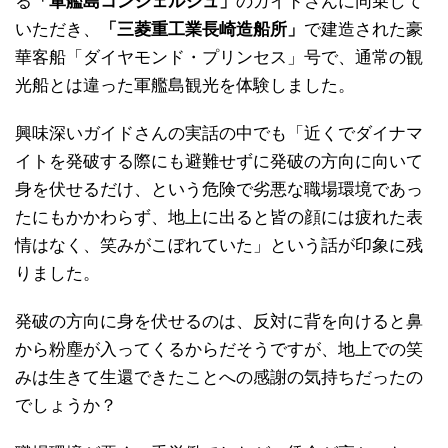
る
「軍艦島コンシェルジュ」
のガイドさんに同乗して
いただき、
「三菱重工業長崎造船所」
で建造された豪
華客船「ダイヤモンド・プリンセス」号で、通常の観
光船とは違った軍艦島観光を体験しました。
興味深いガイドさんの実話の中でも「近くでダイナマ
イトを発破する際にも避難せずに発破の方向に向いて
身を伏せるだけ、という危険で劣悪な職場環境であっ
たにもかかわらず、地上に出ると皆の顔には疲れた表
情はなく、笑みがこぼれていた」という話が印象に残
りました。
発破の方向に身を伏せるのは、反対に背を向けると鼻
から粉塵が入ってくるからだそうですが、地上での笑
みは生きて生還できたことへの感謝の気持ちだったの
でしょうか？