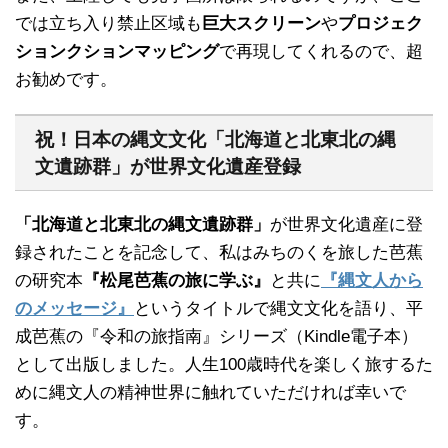
では立ち入り禁止区域も
巨大スクリーン
や
プロジェク
ションクションマッピング
で再現してくれるので、超
お勧めです。
祝！日本の縄文文化「北海道と北東北の縄
文遺跡群」が世界文化遺産登録
「北海道と北東北の縄文遺跡群」
が世界文化遺産に登
録されたことを記念して、私はみちのくを旅した芭蕉
の研究本
『松尾芭蕉の旅に学ぶ』
と共に
『縄文人から
のメッセージ』
というタイトルで縄文文化を語り、平
成芭蕉の『令和の旅指南』シリーズ（Kindle電子本）
として出版しました。人生100歳時代を楽しく旅するた
めに縄文人の精神世界に触れていただければ幸いで
す。