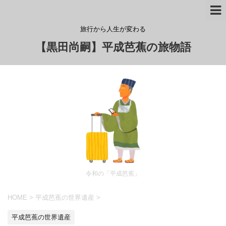
旅行から人生が変わる
【黒田尚嗣】平成芭蕉の旅物語
令和の「平成芭蕉」
HOME
>
平成芭蕉の世界遺産
>
平成芭蕉の世界遺産