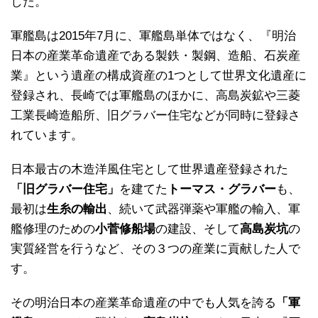
した。
軍艦島は2015年7月に、軍艦島単体ではなく、『明治
日本の産業革命遺産である製鉄・製鋼、造船、石炭産
業』という遺産の構成資産の1つとして世界文化遺産に
登録され、長崎では軍艦島のほかに、高島炭鉱や三菱
工業長崎造船所、旧グラバー住宅などが同時に登録さ
れています。
日本最古の木造洋風住宅として世界遺産登録された
「旧グラバー住宅」
を建てた
トーマス・グラバー
も、
最初は
生糸の輸出
、続いて武器弾薬や軍艦の輸入、軍
艦修理のための
小菅修船場
の建設、そして
高島炭坑
の
実質経営を行うなど、その３つの産業に貢献した人で
す。
その明治日本の産業革命遺産の中でも人気を誇る
「軍