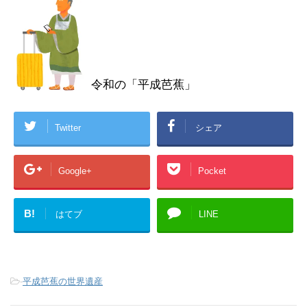
令和の「平成芭蕉」
Twitter
シェア
Google+
Pocket
B!
はてブ
LINE
-
平成芭蕉の世界遺産