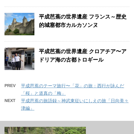
平成芭蕉の世界遺産 フランス～歴史
的城塞都市カルカソンヌ
平成芭蕉の世界遺産 クロアチア〜ア
ドリア海の古都トロギール
PREV
平成芭蕉のテーマ旅行〜「花」の旅：西行が詠んだ
「桜」と道真の「梅」
NEXT
平成芭蕉の旅語録～神武東征いにしえの旅「日向美々
津編」