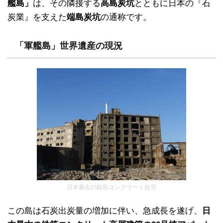
艦島」
は、その隣接する
高島炭坑
とともに日本の『石
炭業』を支えた
端島炭坑
の通称です。
「軍艦島」世界遺産の現況
日本最古の鉄筋コンクリート住宅
この島は石炭出炭量の増加に伴い、急成長を遂げ、
日