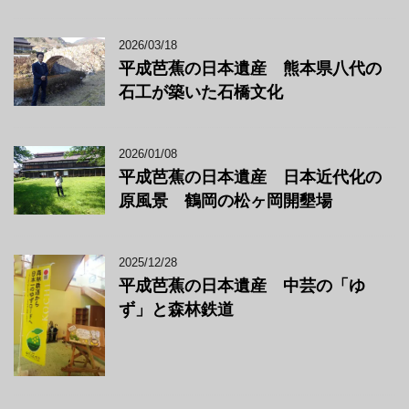
2026/03/18
平成芭蕉の日本遺産 熊本県八代の
石工が築いた石橋文化
2026/01/08
平成芭蕉の日本遺産 日本近代化の
原風景 鶴岡の松ヶ岡開墾場
2025/12/28
平成芭蕉の日本遺産 中芸の「ゆ
ず」と森林鉄道