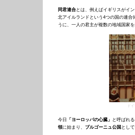
同君連合
とは、例えばイギリスがイン
北アイルランドという4つの国の連合
うに、一人の君主が複数の地域国家を
ドイ
今日
「ヨーロッパの心臓」
と呼ばれる
領
に始まり、
ブルゴーニュ公国
として