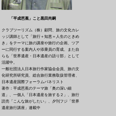
「平成芭蕉」こと黒田尚嗣
クラブツーリズム（株）顧問、旅の文化カレ
ッジ講師として「旅行＋知恵＝人生のときめ
き」をテーマに旅の講座や旅行の企画、ツア
ーに同行する案内人や添乗員の育成、また自
らも「世界遺産・日本遺産の語り部」として
活躍中。
一般社団法人日本旅行作家協会会員、旅の文
化研究所研究員、総合旅行業務取扱管理者、
日本遺産国際フォーラムパネリスト
著作：平成芭蕉のテーマ旅「奥の深い細
道」、一個人「日本遺産を旅する２」、旅行
読売「こんな旅がしたい」、夕刊フジ「世界
遺産旅行講座」連載中