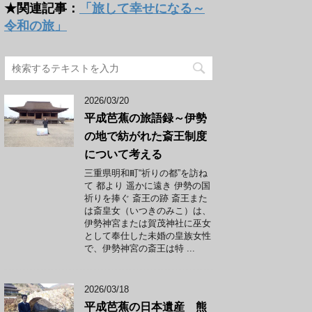
★関連記事：
「旅して幸せになる～
令和の旅」
2026/03/20
平成芭蕉の旅語録～伊勢
の地で紡がれた斎王制度
について考える
三重県明和町“祈りの都”を訪ね
て 都より 遥かに遠き 伊勢の国
祈りを捧ぐ 斎王の跡 斎王また
は斎皇女（いつきのみこ）は、
伊勢神宮または賀茂神社に巫女
として奉仕した未婚の皇族女性
で、伊勢神宮の斎王は特 ...
2026/03/18
平成芭蕉の日本遺産 熊