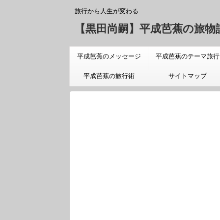
旅行から人生が変わる
【黒田尚嗣】平成芭蕉の旅物
平成芭蕉のメッセージ
平成芭蕉のテーマ旅行
「旅についての真実」
平成芭蕉の旅行術
サイトマップ