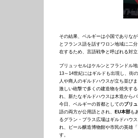
その結果、ベルギーは小国でありなが
とフランス語を話すワロン地域に二分
在するため、言語戦争と呼ばれる対立
ブリュッセルはケルンとフランドル地
13～14世紀にはギルドも出現し、街
人や商人のギルドハウスが立ち並びまし
激しい砲撃で多くの建造物を焼失する
れ、新たなギルドハウスは木造からバ
今日、ベルギーの首都としての
ブリュ
語の両方が公用語とされ、
EU本部
も
るグラン・プラス広場はギルドハウス
れ、ビール醸造博物館や市民の英雄「
す。