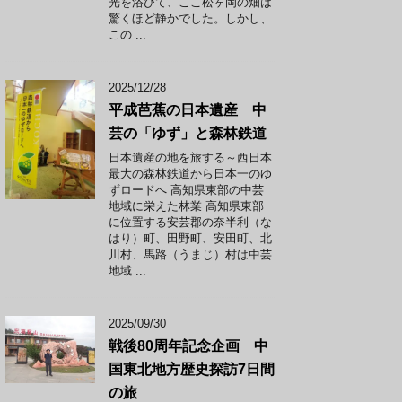
光を浴びて、ここ松ヶ岡の畑は
驚くほど静かでした。しかし、
この ...
2025/12/28
平成芭蕉の日本遺産 中
芸の「ゆず」と森林鉄道
日本遺産の地を旅する～西日本
最大の森林鉄道から日本一のゆ
ずロードへ 高知県東部の中芸
地域に栄えた林業 高知県東部
に位置する安芸郡の奈半利（な
はり）町、田野町、安田町、北
川村、馬路（うまじ）村は中芸
地域 ...
2025/09/30
戦後80周年記念企画 中
国東北地方歴史探訪7日間
の旅