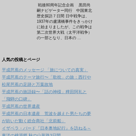
戦後80周年記念企画 黒田尚
嗣ナビゲーター同行 中国東北
歴史探訪７日間 日中戦争は、
1937年の盧溝橋事件をきっかけ
に始まりましたが、この戦争は
第二次世界大戦（太平洋戦争）
の一部となり、日本の ...
人気の投稿とページ
平成芭蕉のメッセージ 「旅についての真実」
平成芭蕉のテーマ旅行〜「歌枕」の旅：西行や
松尾芭蕉の足跡と万葉故地
平成芭蕉の旅語録〜「話の神様」稗田阿礼と
「飛騨の口碑」
平成芭蕉の世界遺産
平成芭蕉の日本遺産 荒波を越えた男たちの夢
が紡いだ動く総合商社「北前船」
イザベラ・バード『日本奥地紀行』を訪ねる～
東洋の桃源郷 秋の山形路3日間