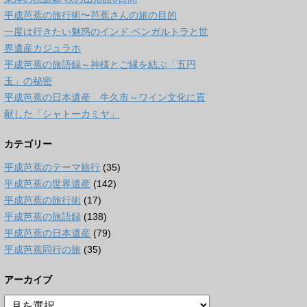
平成芭蕉の旅行術〜芭蕉さんの旅の目的
一度は行きたい魅惑のインド ベンガルトラと世
界遺産カジュラホ
平成芭蕉の旅語録～神様とご縁を結ぶ「五円
玉」の秘密
平成芭蕉の日本遺産 牛久市～ワイン文化に貢
献した「シャトーカミヤ」
カテゴリー
平成芭蕉のテーマ旅行
(35)
平成芭蕉の世界遺産
(142)
平成芭蕉の旅行術
(17)
平成芭蕉の旅語録
(138)
平成芭蕉の日本遺産
(79)
平成芭蕉同行の旅
(35)
アーカイブ
ア