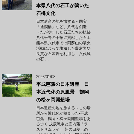
本県八代の石工が築いた
石橋文化
日本遺産の地を旅する～国宝
「通潤橋」など、八代を創造
（たがや）した石工たちの軌跡
八代平野の干拓に貢献した石工
熊本県八代市では阿蘇山の噴火
活動によって堆積した凝灰岩や
良質な石灰岩を利用し、八代城
の石 ...
2026/01/08
平成芭蕉の日本遺産 日
本近代化の原風景 鶴岡
の松ヶ岡開墾場
日本遺産の地を旅する～この場
所から近代化が始まった-平成
芭蕉、鶴岡・松ヶ岡開墾場をあ
る歩く 戊辰戦争と庄内藩「ラ
ストサムライ」 朝の日差しの