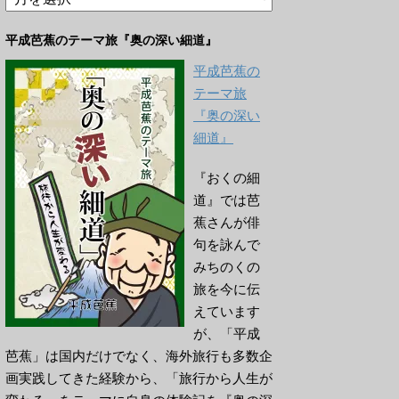
ー
カ
平成芭蕉のテーマ旅『奥の深い細道』
イ
ブ
平成芭蕉の
テーマ旅
『奥の深い
細道』
『おくの細
道』では芭
蕉さんが俳
句を詠んで
みちのくの
旅を今に伝
えています
が、「平成
芭蕉」は国内だけでなく、海外旅行も多数企
画実践してきた経験から、「旅行から人生が