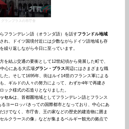
グランプラスの市庁舎
らフランデレン語（オランダ語）を話す
フランドル地域
され、ドイツ国境付近には少数ながらドイツ語地域も存
を繰り返しながら今日に至っています。
方を結ぶ交通の要衝として12世紀頃から発展した町で、
の中心にある大広場
グラン・プラス
周辺にはさまざまな職
た。そして1695年、街はルイ14世のフランス軍による
も、ギルドの人々の努力によって、わずか4年で再建さ
ロック様式の石造りとなりました。
ッセル
は、首都圏地域としてフランデレン語とフランス
あるヨーロッパきっての国際都市となっており、中心にあ
だけでなく、市庁舎、王の家などの歴史的建造物に囲ま
セルクラースの像」などが集まるベルギー観光の拠点で