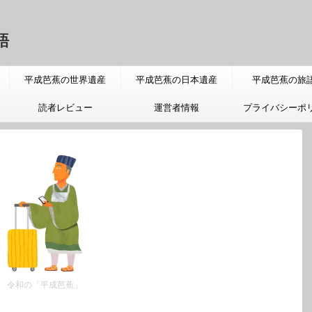
語
平成芭蕉の世界遺産
平成芭蕉の日本遺産
平成芭蕉の旅
読者レビュー
運営者情報
プライバシーポ
令和の「平成芭蕉」