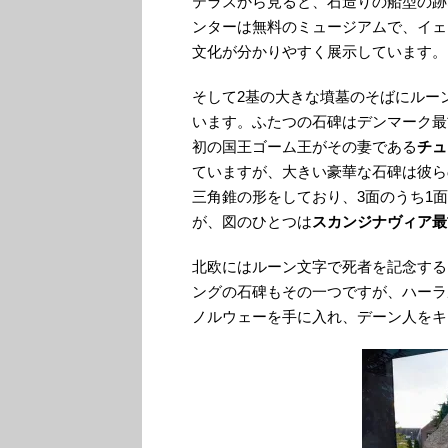
テラスから見ると、石造りの船型の跡
ンターは無料のミュージアムで、イェ
文化が分かりやすく展示しています。
そして2基の大きな墳墓のそばにルー
います。ふたつの石碑はデンマーク最
初の国王ゴーム王がその妻である
チュ
ていますが、大きい豪華な石碑は彼ら
三角錐の形をしており、3面のうち1
が、図のひとつは
スカンジナヴィア最
北欧にはルーン文字で死者を記念する
ングの石碑もその一つですが、ハーラ
ノルウェーを手に入れ、デーン人をキ