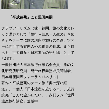
「平成芭蕉」こと黒田尚嗣
クラブツーリズム（株）顧問、旅の文化カレ
ッジ講師として「旅行＋知恵＝人生のときめ
き」をテーマに旅の講座や旅行の企画、ツア
ーに同行する案内人や添乗員の育成、また自
らも「世界遺産・日本遺産の語り部」として
活躍中。
一般社団法人日本旅行作家協会会員、旅の文
化研究所研究員、総合旅行業務取扱管理者、
日本遺産国際フォーラムパネリスト
著作：平成芭蕉のテーマ旅「奥の深い細
道」、一個人「日本遺産を旅する２」、旅行
読売「こんな旅がしたい」、夕刊フジ「世界
遺産旅行講座」連載中