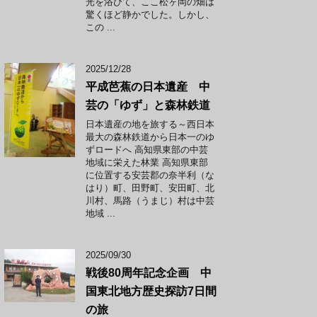
光を浴びて、ここ松ヶ岡の畑は
驚くほど静かでした。しかし、
この ...
2025/12/28
平成芭蕉の日本遺産 中
芸の「ゆず」と森林鉄道
日本遺産の地を旅する～西日本
最大の森林鉄道から日本一のゆ
ずロードへ 高知県東部の中芸
地域に栄えた林業 高知県東部
に位置する安芸郡の奈半利（な
はり）町、田野町、安田町、北
川村、馬路（うまじ）村は中芸
地域 ...
2025/09/30
戦後80周年記念企画 中
国東北地方歴史探訪7日間
の旅