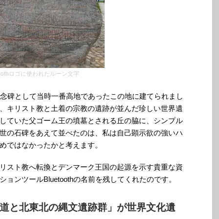
etoothロゴに使われたルーン文字
記念碑として当時一番高地であったこの地に建てられまし
、キリスト教と土着の宗教の遺跡が並んだ珍しい世界遺
していた父ゴーム王の墳墓とされる丘の脇に、シンプル
世の石碑をあえて並べたのは、私は自己顕示欲の強いハ
めではなかったかと考えます。
リスト教へ転換とデンマーク王国の起源を示す貴重な資
ンツールBluetoothの名前を残してくれたのです。
道と北東北の縄文遺跡群」が世界文化遺