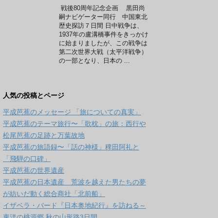
戦後80周年記念企画 黒田尚
嗣ナビゲーター同行 中国東北
歴史探訪７日間 日中戦争は、
1937年の盧溝橋事件をきっかけ
に始まりましたが、この戦争は
第二次世界大戦（太平洋戦争）
の一部となり、日本の ...
人気の投稿とページ
平成芭蕉のメッセージ 「旅についての真実」
平成芭蕉のテーマ旅行〜「歌枕」の旅：西行や
松尾芭蕉の足跡と万葉故地
平成芭蕉の旅語録〜「話の神様」稗田阿礼と
「飛騨の口碑」
平成芭蕉の世界遺産
平成芭蕉の日本遺産 荒波を越えた男たちの夢
が紡いだ動く総合商社「北前船」
イザベラ・バード『日本奥地紀行』を訪ねる～
東洋の桃源郷 秋の山形路3日間