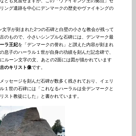
なども見渡せますが、この「ヴァイキング王の拠点」セ
リング遺跡を中心にデンマークの歴史やヴァイキングの
ン文字が刻まれた2つの石碑と白壁の小さな教会が残って
古のもので、小さいシンプルな石碑には、デンマーク最
ーラ王妃
を「デンマークの誉れ」と讃えた内容が刻まれ
の息子のハーラル１世が自身の功績を刻んだ記念碑で、
面にルーン文字の文、あとの2面には図が描かれています
古のキリスト像
です。
メッセージを刻んだ石碑が数多く残されており、イェリ
ル１世の石碑には「これなるハーラルは全デンマークと
リスト教徒にした」と書かれています。