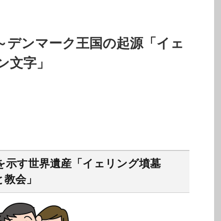
～デンマーク王国の起源「イェ
ン文字」
を示す世界遺産「イェリング墳墓
と教会」