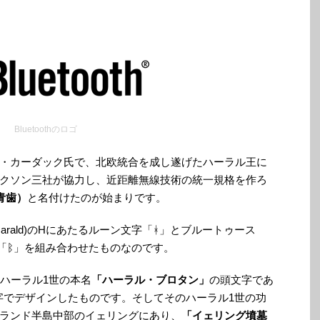
Bluetoothのロゴ
・カーダック氏で、北欧統合を成し遂げたハーラル王に
クソン三社が協力し、近距離無線技術の統一規格を作ろ
（青歯）
と名付けたのが始まりです。
(Harald)のHにあたるルーン文字「ᚼ」とブルートゥース
「ᛒ」を組み合わせたものなのです。
は、ハーラル1世の本名
「ハーラル・ブロタン」
の頭文字であ
字でデザインしたものです。そしてそのハーラル1世の功
ランド半島中部のイェリングにあり、
「イェリング墳墓