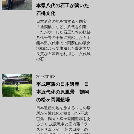
本県八代の石工が築いた
石橋文化
日本遺産の地を旅する～国宝
「通潤橋」など、八代を創造
（たがや）した石工たちの軌跡
八代平野の干拓に貢献した石工
熊本県八代市では阿蘇山の噴火
活動によって堆積した凝灰岩や
良質な石灰岩を利用し、八代城
の石 ...
2026/01/08
平成芭蕉の日本遺産 日
本近代化の原風景 鶴岡
の松ヶ岡開墾場
日本遺産の地を旅する～この場
所から近代化が始まった-平成
芭蕉、鶴岡・松ヶ岡開墾場をあ
る歩く 戊辰戦争と庄内藩「ラ
ストサムライ」 朝の日差しの