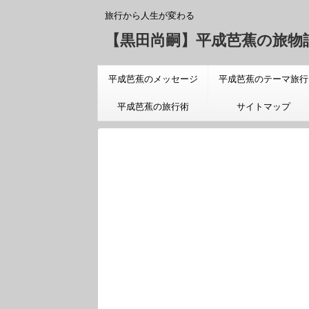
旅行から人生が変わる
【黒田尚嗣】平成芭蕉の旅物
平成芭蕉のメッセージ
平成芭蕉のテーマ旅行
「旅についての真実」
平成芭蕉の旅行術
サイトマップ