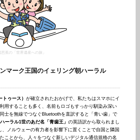
成芭蕉の「世界遺産への旅」
ンマーク王国のイェリング朝ハーラル
ルートゥース）
が確立されたおかげで、私たちはスマホにイ
利用することも多く、名前もロゴもすっかり馴染み深い
を無線でつなぐBluetoothを直訳すると「青い歯」で
ハーラル1世のあだ名「青歯王」
の英語訳から取られまし
し、ノルウェーの有力者を影響下に置くことで自国と隣国
たことから、人々をつなぐ新しいデジタル通信規格の名