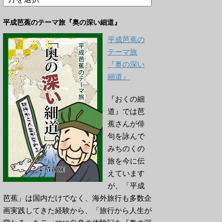
ー
カ
平成芭蕉のテーマ旅『奥の深い細道』
イ
ブ
平成芭蕉の
テーマ旅
『奥の深い
細道』
『おくの細
道』では芭
蕉さんが俳
句を詠んで
みちのくの
旅を今に伝
えています
が、「平成
芭蕉」は国内だけでなく、海外旅行も多数企
画実践してきた経験から、「旅行から人生が