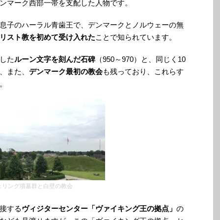
ンマーク西部一帯を支配した人物です。
息子のハーラル青歯王で、デンマークとノルウェーの無
リスト教を初めて受け入れた
ことで知られています。
した
ルーン文字を刻んだ石碑
（950～970）と、同じく10
、また、
デンマーク最初の教会
も残っており、これらす
。
ェリング墳墓群と白壁の教会
接する
ヴィジターセンター「ヴァイキング王の拠点」
の