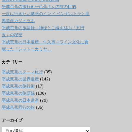
平成芭蕉の旅行術〜芭蕉さんの旅の目的
一度は行きたい魅惑のインド ベンガルトラと世
界遺産カジュラホ
平成芭蕉の旅語録～神様とご縁を結ぶ「五円
玉」の秘密
平成芭蕉の日本遺産 牛久市～ワイン文化に貢
献した「シャトーカミヤ」
カテゴリー
平成芭蕉のテーマ旅行
(35)
平成芭蕉の世界遺産
(142)
平成芭蕉の旅行術
(17)
平成芭蕉の旅語録
(138)
平成芭蕉の日本遺産
(79)
平成芭蕉同行の旅
(35)
アーカイブ
ア