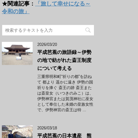
★関連記事：
「旅して幸せになる～
令和の旅」
2026/03/20
平成芭蕉の旅語録～伊勢
の地で紡がれた斎王制度
について考える
三重県明和町“祈りの都”を訪ね
て 都より 遥かに遠き 伊勢の国
祈りを捧ぐ 斎王の跡 斎王また
は斎皇女（いつきのみこ）は、
伊勢神宮または賀茂神社に巫女
として奉仕した未婚の皇族女性
で、伊勢神宮の斎王は特 ...
2026/03/18
平成芭蕉の日本遺産 熊