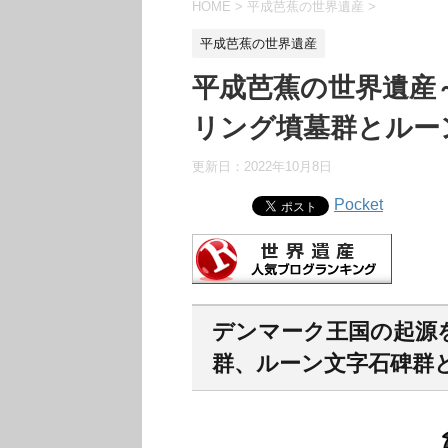
HOME
>
平成芭蕉の世界遺産
>
平成芭蕉の世界遺産
平成芭蕉の世界遺産
リング墳墓群とルー
更新日：
2022年10月8日
Pocket
デンマーク王国の起源
群、ルーン文字石碑群