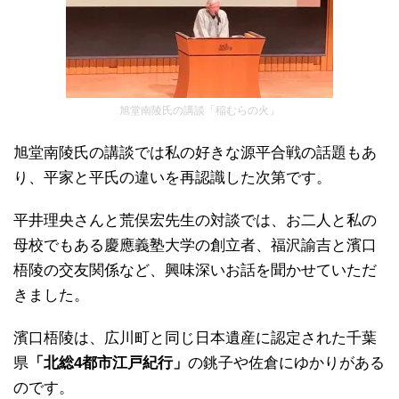
旭堂南陵氏の講談「稲むらの火」
旭堂南陵氏の講談では私の好きな源平合戦の話題もあ
り、平家と平氏の違いを再認識した次第です。
平井理央さんと荒俣宏先生の対談では、お二人と私の
母校でもある慶應義塾大学の創立者、福沢諭吉と濱口
梧陵の交友関係など、興味深いお話を聞かせていただ
きました。
濱口梧陵は、広川町と同じ日本遺産に認定された千葉
県
「北総4都市江戸紀行」
の銚子や佐倉にゆかりがある
のです。