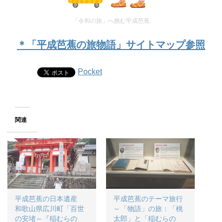
「令和の旅」へ挑む平成芭蕉
＊「平成芭蕉の旅物語」サイトマップ参照
Pocket
関連
平成芭蕉の日本遺産
平成芭蕉のテーマ旅行
和歌山県広川町「百世
～「物語」の旅：「桃
の安堵～『稲むらの
太郎」と「稲むらの