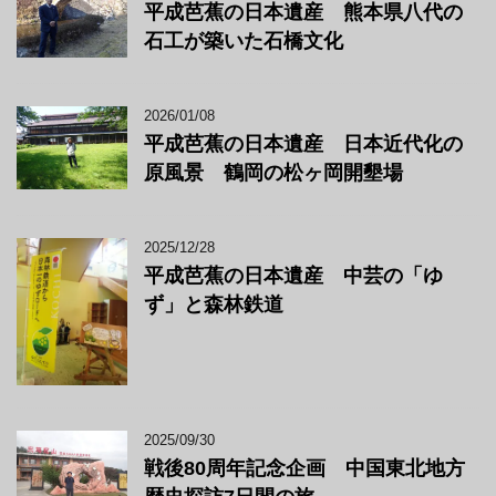
平成芭蕉の日本遺産 熊本県八代の
石工が築いた石橋文化
2026/01/08
平成芭蕉の日本遺産 日本近代化の
原風景 鶴岡の松ヶ岡開墾場
2025/12/28
平成芭蕉の日本遺産 中芸の「ゆ
ず」と森林鉄道
2025/09/30
戦後80周年記念企画 中国東北地方