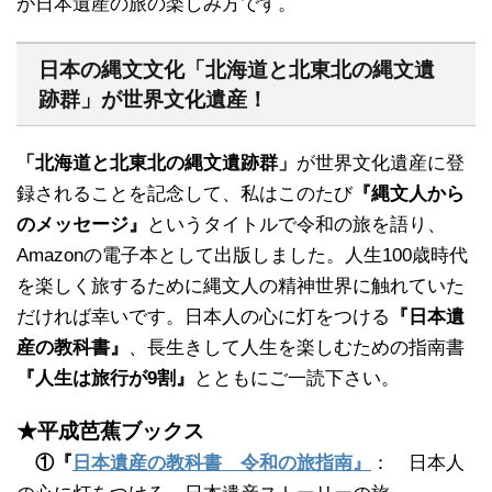
が日本遺産の旅の楽しみ方です。
日本の縄文文化「北海道と北東北の縄文遺
跡群」が世界文化遺産！
「北海道と北東北の縄文遺跡群」
が世界文化遺産に登
録されることを記念して、私はこのたび
『縄文人から
のメッセージ』
というタイトルで令和の旅を語り、
Amazonの電子本として出版しました。人生100歳時代
を楽しく旅するために縄文人の精神世界に触れていた
だければ幸いです。日本人の心に灯をつける
『日本遺
産の教科書』
、長生きして人生を楽しむための指南書
『人生は旅行が9割』
とともにご一読下さい。
★平成芭蕉ブックス
①『
日本遺産の教科書 令和の旅指南』
： 日本人