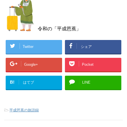
令和の「平成芭蕉」
Twitter
シェア
Google+
Pocket
B!
はてブ
LINE
-
平成芭蕉の旅語録