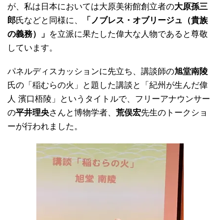
が、私は日本においては大原美術館創立者の
大原孫三
郎
氏などと同様に、
「ノブレス・オブリージュ（貴族
の義務）」
を立派に果たした偉大な人物であると尊敬
しています。
パネルディスカッションに先立ち、講談師の
旭堂南陵
氏の「稲むらの火」と題した講談と「紀州が生んだ偉
人 濱口梧陵」というタイトルで、フリーアナウンサー
の
平井理央
さんと博物学者、
荒俣宏
先生のトークショ
ーが行われました。