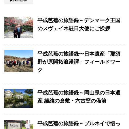
平成芭蕉の旅語録～デンマーク王国
のスヴェイネ駐日大使にご挨拶
平成芭蕉の旅語録〜日本遺産「那須
野が原開拓浪漫譚」フィールドワー
ク
平成芭蕉の旅語録～岡山県の日本遺
産 繊維の倉敷・六古窯の備前
平成芭蕉の旅語録～ブルネイで悟っ