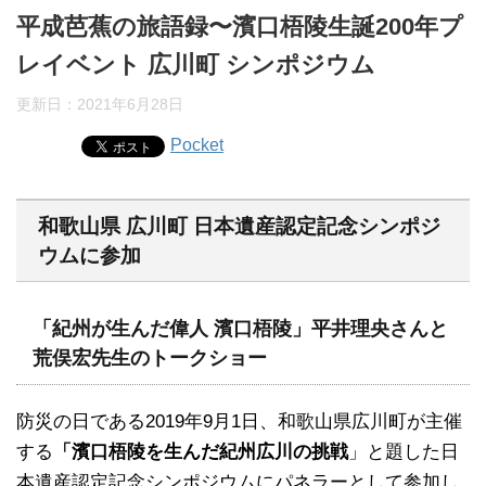
平成芭蕉の旅語録〜濱口梧陵生誕200年プ
レイベント 広川町 シンポジウム
更新日：
2021年6月28日
Pocket
和歌山県 広川町 日本遺産認定記念シンポジ
ウムに参加
「紀州が生んだ偉人 濱口梧陵」平井理央さんと
荒俣宏先生のトークショー
防災の日である2019年9月1日、和歌山県広川町が主催
する
「濱口梧陵を生んだ紀州広川の挑戦
」と題した日
本遺産認定記念シンポジウムにパネラーとして参加し