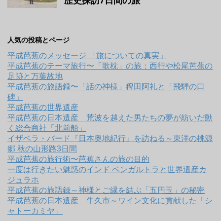
歴史探訪7日間の旅
人気の投稿とページ
平成芭蕉のメッセージ 「旅についての真実」
平成芭蕉のテーマ旅行〜「歌枕」の旅：西行や松尾芭蕉の
足跡と万葉故地
平成芭蕉の旅語録〜「話の神様」稗田阿礼と「飛騨の口
碑」
平成芭蕉の世界遺産
平成芭蕉の日本遺産 荒波を越えた男たちの夢が紡いだ動
く総合商社「北前船」
イザベラ・バード『日本奥地紀行』を訪ねる～東洋の桃源
郷 秋の山形路3日間
平成芭蕉の旅行術〜芭蕉さんの旅の目的
一度は行きたい魅惑のインド ベンガルトラと世界遺産カ
ジュラホ
平成芭蕉の旅語録～神様とご縁を結ぶ「五円玉」の秘密
平成芭蕉の日本遺産 牛久市～ワイン文化に貢献した「シ
ャトーカミヤ」