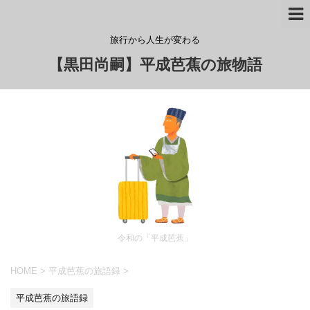
旅行から人生が変わる
【黒田尚嗣】平成芭蕉の旅物語
令和の「平成芭蕉」
HOME
>
平成芭蕉の旅語録
>
平成芭蕉の旅語録