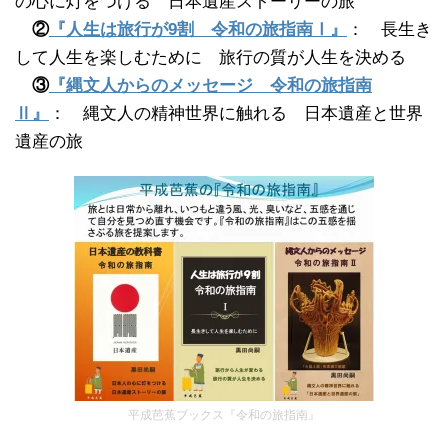
の心に灯をつける 日本遺産ストーリーの旅
②
『人生は旅行が9割 令和の旅指南Ⅰ』
： 長生き
して人生を楽しむために 旅行の質が人生を決める
③
『縄文人からのメッセージ 令和の旅指南
Ⅱ』
： 縄文人の精神世界に触れる 日本遺産と世界
遺産の旅
平成芭蕉ブックス『令和の旅指南』