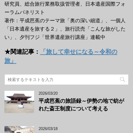
研究員、総合旅行業務取扱管理者、日本遺産国際フォ
ーラムパネリスト
著作：平成芭蕉のテーマ旅「奥の深い細道」、一個人
「日本遺産を旅する２」、旅行読売「こんな旅がした
い」、夕刊フジ「世界遺産旅行講座」連載中
★関連記事：
「旅して幸せになる～令和の
旅」
2026/03/20
平成芭蕉の旅語録～伊勢の地で紡が
れた斎王制度について考える
2026/03/18