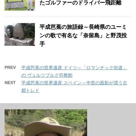
たゴルファーのドライバー飛距離
平成芭蕉の旅語録～長崎県のユーミ
ンの歌で有名な「奈留島」と野茂投
手
PREV
平成芭蕉の世界遺産 ドイツ～「ロマンチック街道」
の ヴュルツブルク司教館
NEXT
平成芭蕉の世界遺産 スペイン～中世の面影が漂う古
都トレド