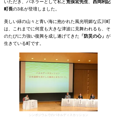
いただき、パネラーとして私と
荒俣宏先生
、
西岡利記
町長
の3名が登壇しました。
美しい緑の山々と青い海に抱かれた風光明媚な広川町
は、これまでに何度も大きな津波に見舞われるも、そ
のたびに力強い復興を成し遂げてきた
「防災の心」
が
生きている町です。
シンポジウムでのパネルディスカッション