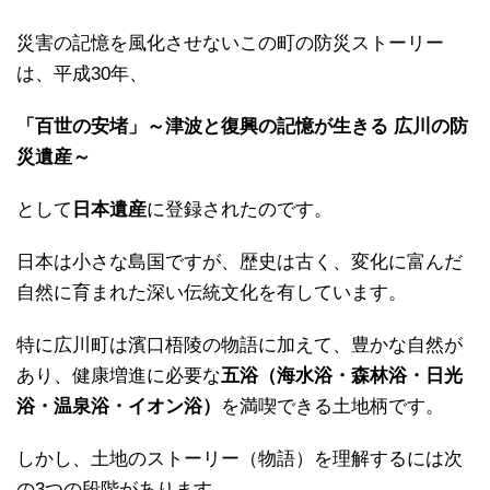
災害の記憶を風化させないこの町の防災ストーリー
は、平成30年、
「百世の安堵」～津波と復興の記憶が生きる 広川の防
災遺産～
として
日本遺産
に登録されたのです。
日本は小さな島国ですが、歴史は古く、変化に富んだ
自然に育まれた深い伝統文化を有しています。
特に広川町は濱口梧陵の物語に加えて、豊かな自然が
あり、健康増進に必要な
五浴（海水浴・森林浴・日光
浴・温泉浴・イオン浴）
を満喫できる土地柄です。
しかし、土地のストーリー（物語）を理解するには次
の3つの段階があります。