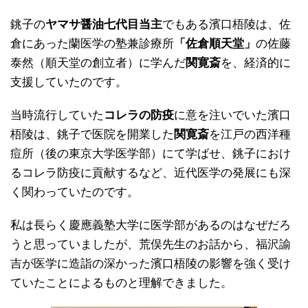
銚子の
ヤマサ醤油七代目当主
でもある濱口梧陵は、佐
倉にあった蘭医学の塾兼診療所
「佐倉順天堂」
の佐藤
泰然（順天堂の創立者）に学んだ
関寛斎
を、経済的に
支援していたのです。
当時流行していた
コレラの防疫
に意を注いでいた濱口
梧陵は、銚子で医院を開業した
関寛斎
を江戸の西洋種
痘所（後の東京大学医学部）にて学ばせ、銚子におけ
るコレラ防疫に貢献するなど、近代医学の発展にも深
く関わっていたのです。
私は長らく慶應義塾大学に医学部があるのはなぜだろ
うと思っていましたが、荒俣先生のお話から、福沢諭
吉が医学に造詣の深かった濱口梧陵の影響を強く受け
ていたことによるものと理解できました。