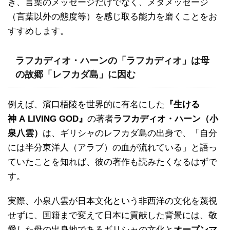
き、言葉のメッセージだけでなく、メタメッセージ
（言葉以外の態度等）を感じ取る能力を磨くことをお
すすめします。
ラフカディオ・ハーンの「ラフカディオ」は母
の故郷「レフカダ島」に因む
例えば、濱口梧陵を世界的に有名にした
『生ける
神 A LIVING GOD』
の著者
ラフカディオ・ハーン（小
泉八雲）
は、ギリシャのレフカダ島の出身で、「自分
には半分東洋人（アラブ）の血が流れている」と語っ
ていたことを知れば、彼の著作も読みたくなるはずで
す。
実際、小泉八雲が日本文化という非西洋の文化を蔑視
せずに、国籍まで変えて日本に貢献した背景には、敬
愛した母の出身地であるギリシャの文化と
オープンマ