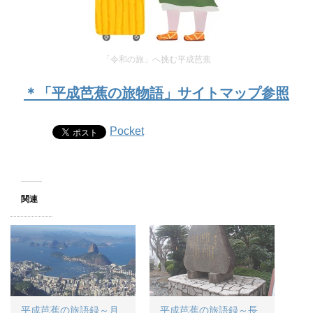
「令和の旅」へ挑む平成芭蕉
＊「平成芭蕉の旅物語」サイトマップ参照
Pocket
関連
平成芭蕉の旅語録～月
平成芭蕉の旅語録～長