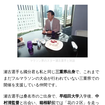
マラソン界のスター瀬古選手と対談
瀬古選手も國分君も私と同じ
三重県出身
で、これまで
まだフルマラソンの大会が行われていない三重県での
開催を支援している仲間です。
瀬古選手は桑名市のご出身で、
早稲田大学
入学後、
中
村清監督
と出会い、
箱根駅伝
では「花の２区」を走っ