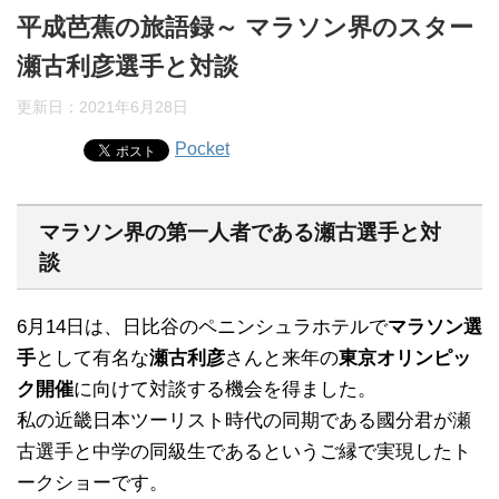
平成芭蕉の旅語録～ マラソン界のスター
瀬古利彦選手と対談
更新日：
2021年6月28日
Pocket
マラソン界の第一人者である瀬古選手と対
談
6月14日は、日比谷のペニンシュラホテルで
マラソン選
手
として有名な
瀬古利彦
さんと来年の
東京オリンピッ
ク開催
に向けて対談する機会を得ました。
私の近畿日本ツーリスト時代の同期である國分君が瀬
古選手と中学の同級生であるというご縁で実現したト
ークショーです。