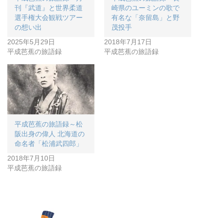
刊『武道』と世界柔道
崎県のユーミンの歌で
選手権大会観戦ツアー
有名な「奈留島」と野
の想い出
茂投手
2025年5月29日
2018年7月17日
平成芭蕉の旅語録
平成芭蕉の旅語録
平成芭蕉の旅語録～松
阪出身の偉人 北海道の
命名者「松浦武四郎」
2018年7月10日
平成芭蕉の旅語録