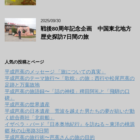
2025/09/30
戦後80周年記念企画 中国東北地方
歴史探訪7日間の旅
人気の投稿とページ
平成芭蕉のメッセージ 「旅についての真実」
平成芭蕉のテーマ旅行〜「歌枕」の旅：西行や松尾芭蕉の
足跡と万葉故地
平成芭蕉の旅語録〜「話の神様」稗田阿礼と「飛騨の口
碑」
平成芭蕉の世界遺産
平成芭蕉の日本遺産 荒波を越えた男たちの夢が紡いだ動
く総合商社「北前船」
イザベラ・バード『日本奥地紀行』を訪ねる～東洋の桃源
郷 秋の山形路3日間
平成芭蕉の旅行術〜芭蕉さんの旅の目的