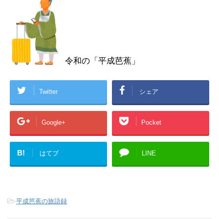
令和の「平成芭蕉」
Twitter
シェア
Google+
Pocket
B!
はてブ
LINE
-
平成芭蕉の旅語録