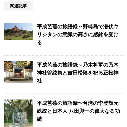
関連記事
平成芭蕉の旅語録～野崎島で潜伏キ
リシタンの意識の高さに感銘を受け
る
平成芭蕉の旅語録～乃木将軍の乃木
神社管絃祭と吉田松陰を祀る正松神
社
平成芭蕉の旅語録〜台湾の李登輝元
総統と日本人 八田與一の偉大なる功
績