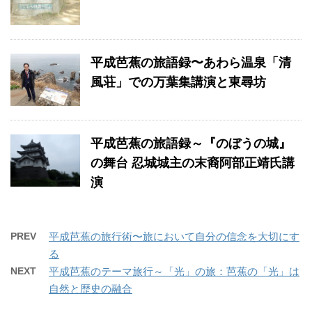
平成芭蕉の旅語録〜あわら温泉「清
風荘」での万葉集講演と東尋坊
平成芭蕉の旅語録～『のぼうの城』
の舞台 忍城城主の末裔阿部正靖氏講
演
PREV
平成芭蕉の旅行術〜旅において自分の信念を大切にす
る
NEXT
平成芭蕉のテーマ旅行～「光」の旅：芭蕉の「光」は
自然と歴史の融合