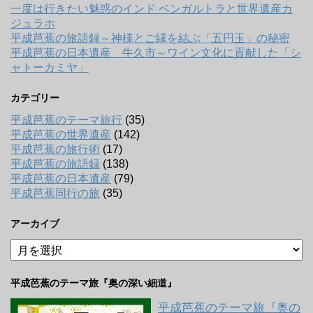
一度は行きたい魅惑のインド ベンガルトラと世界遺産カ
ジュラホ
平成芭蕉の旅語録～神様とご縁を結ぶ「五円玉」の秘密
平成芭蕉の日本遺産 牛久市～ワイン文化に貢献した「シ
ャトーカミヤ」
カテゴリー
平成芭蕉のテーマ旅行
(35)
平成芭蕉の世界遺産
(142)
平成芭蕉の旅行術
(17)
平成芭蕉の旅語録
(138)
平成芭蕉の日本遺産
(79)
平成芭蕉同行の旅
(35)
アーカイブ
ア
ー
カ
平成芭蕉のテーマ旅『奥の深い細道』
イ
ブ
平成芭蕉のテーマ旅『奥の