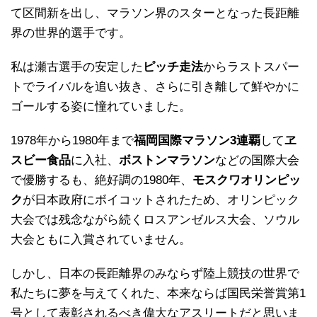
て区間新を出し、マラソン界のスターとなった長距離
界の世界的選手です。
私は瀬古選手の安定した
ピッチ走法
からラストスパー
トでライバルを追い抜き、さらに引き離して鮮やかに
ゴールする姿に憧れていました。
1978年から1980年まで
福岡国際マラソン3連覇
して
ヱ
スビー食品
に入社、
ボストンマラソン
などの国際大会
で優勝するも、絶好調の1980年、
モスクワオリンピッ
ク
が日本政府にボイコットされたため、オリンピック
大会では残念ながら続くロスアンゼルス大会、ソウル
大会ともに入賞されていません。
しかし、日本の長距離界のみならず陸上競技の世界で
私たちに夢を与えてくれた、本来ならば国民栄誉賞第1
号として表彰されるべき偉大なアスリートだと思いま