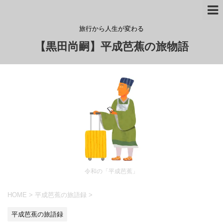
旅行から人生が変わる
【黒田尚嗣】平成芭蕉の旅物語
令和の「平成芭蕉」
HOME
>
平成芭蕉の旅語録
>
平成芭蕉の旅語録