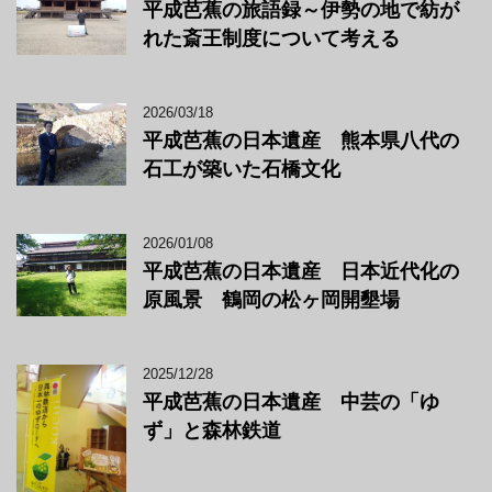
平成芭蕉の旅語録～伊勢の地で紡が
れた斎王制度について考える
2026/03/18
平成芭蕉の日本遺産 熊本県八代の
石工が築いた石橋文化
2026/01/08
平成芭蕉の日本遺産 日本近代化の
原風景 鶴岡の松ヶ岡開墾場
2025/12/28
平成芭蕉の日本遺産 中芸の「ゆ
ず」と森林鉄道