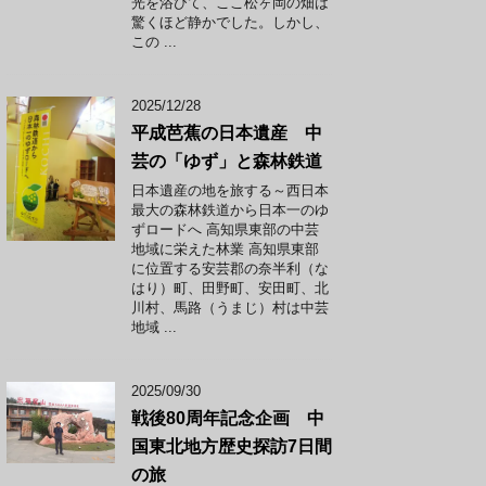
光を浴びて、ここ松ヶ岡の畑は
驚くほど静かでした。しかし、
この ...
2025/12/28
平成芭蕉の日本遺産 中
芸の「ゆず」と森林鉄道
日本遺産の地を旅する～西日本
最大の森林鉄道から日本一のゆ
ずロードへ 高知県東部の中芸
地域に栄えた林業 高知県東部
に位置する安芸郡の奈半利（な
はり）町、田野町、安田町、北
川村、馬路（うまじ）村は中芸
地域 ...
2025/09/30
戦後80周年記念企画 中
国東北地方歴史探訪7日間
の旅