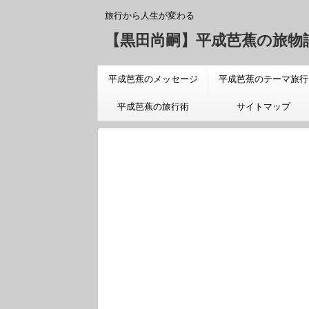
旅行から人生が変わる
【黒田尚嗣】平成芭蕉の旅物
平成芭蕉のメッセージ
平成芭蕉のテーマ旅行
「旅についての真実」
平成芭蕉の旅行術
サイトマップ