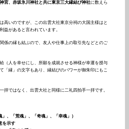
神宮、赤坂氷川神社と共に東京三大縁結び神社
に数えら
は高いのですが、この出雲大社東京分祠の大国主様はと
利益があると言われています。
関係の縁も結ぶので、友人や仕事上の取引先などとのご
給（人を幸せにし、所願を成就させる神様が幸運を授与
て「縁」の文字もあり、縁結びのパワーが御朱印にもこ
一拝ではなく、出雲大社と同様に二礼四拍手一拝です。
魂」、「荒魂」、「奇魂」、「幸魂」）
意を示す