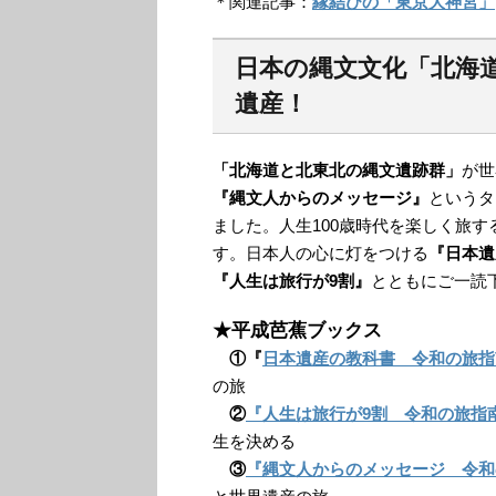
＊関連記事：
縁結びの「東京大神宮」
日本の縄文文化「北海
遺産！
「北海道と北東北の縄文遺跡群」
が世
『縄文人からのメッセージ』
というタ
ました。人生100歳時代を楽しく旅
す。日本人の心に灯をつける
『日本遺
『人生は旅行が9割』
とともにご一読
★平成芭蕉ブックス
①『
日本遺産の教科書 令和の旅指
の旅
②
『人生は旅行が9割 令和の旅指
生を決める
③
『縄文人からのメッセージ 令和