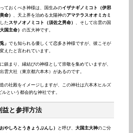
っておくべき神様は、国生みの
イザナギノミコト（伊邪
美命）
、天上界を治める太陽神の
アマテラスオオミカミ
した
スサノオノミコト（須佐之男命）
、そして出雲の国
大国主命）
の五大神です。
兎」
でも知られる優しくて恋多き神様ですが、彼こそが
変えたと言われています。
に鎮まり、縁結びの神様として崇敬を集めていますが、
出雲大社（東京都六本木）があるのです。
造の社殿をイメージしますが、この神社は六本木ヒルズ
ビルという都会的な神社です。
利益と参拝方法
おやしろとうきょうぶんし）
と呼び、
大国主大神
のご分