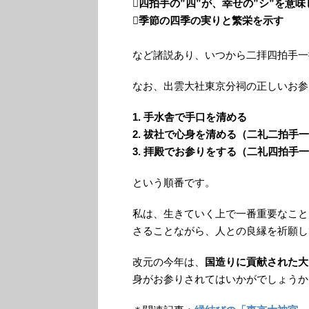
四拍手の”四”が、幸せの”シ”を意
季節の四季の実りと繁栄を示す
など諸説あり、いつから二拝四拍手一
なお、出雲大社東京分祠の正しいお参
1. 手水舎で手口を清める
2. 祓社で心身を清める（二礼二拍
3. 拝殿でお参りをする（二礼四拍手
という順番です。
私は、生きていく上で一番重要なこと
さることながら、人との良縁を祈願し
改元の今年は、
国造りに貢献された大
身がお参りされてはいかがでしょうか