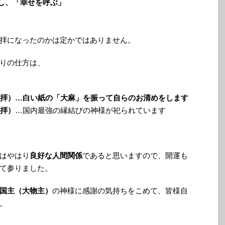
味し、「幸せを呼ぶ」
拝になったのかは定かではありません。
りの仕方は、
手一拝）…白い紙の「大麻」を振って自らのお清めをします
一拝）
…国内最強の縁結びの神様が祀られています
はやはり
良好な人間関係
であると思いますので、開運も
て参りました。
国主（大物主）
の神様に感謝の気持ちをこめて、皆様自
。