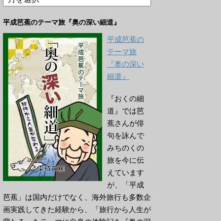
ー
カ
平成芭蕉のテーマ旅『奥の深い細道』
イ
ブ
平成芭蕉の
テーマ旅
『奥の深い
細道』
『おくの細
道』では芭
蕉さんが俳
句を詠んで
みちのくの
旅を今に伝
えています
が、「平成
芭蕉」は国内だけでなく、海外旅行も多数企
画実践してきた経験から、「旅行から人生が