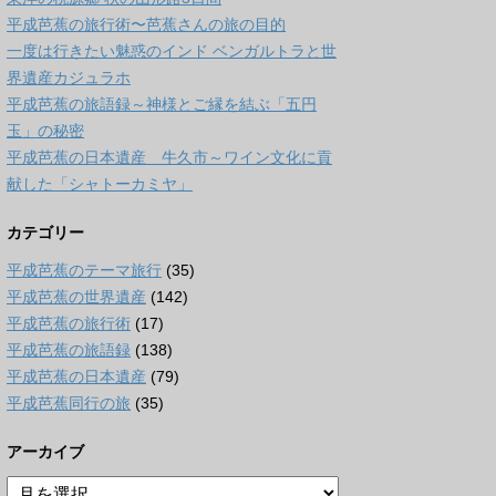
平成芭蕉の旅行術〜芭蕉さんの旅の目的
一度は行きたい魅惑のインド ベンガルトラと世
界遺産カジュラホ
平成芭蕉の旅語録～神様とご縁を結ぶ「五円
玉」の秘密
平成芭蕉の日本遺産 牛久市～ワイン文化に貢
献した「シャトーカミヤ」
カテゴリー
平成芭蕉のテーマ旅行
(35)
平成芭蕉の世界遺産
(142)
平成芭蕉の旅行術
(17)
平成芭蕉の旅語録
(138)
平成芭蕉の日本遺産
(79)
平成芭蕉同行の旅
(35)
アーカイブ
ア