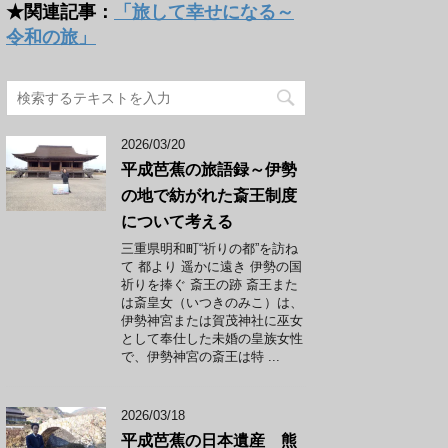
★関連記事：
「旅して幸せになる～
令和の旅」
2026/03/20
平成芭蕉の旅語録～伊勢
の地で紡がれた斎王制度
について考える
三重県明和町“祈りの都”を訪ね
て 都より 遥かに遠き 伊勢の国
祈りを捧ぐ 斎王の跡 斎王また
は斎皇女（いつきのみこ）は、
伊勢神宮または賀茂神社に巫女
として奉仕した未婚の皇族女性
で、伊勢神宮の斎王は特 ...
2026/03/18
平成芭蕉の日本遺産 熊