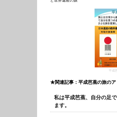
と世界遺産の旅
平成
★関連記事：平成芭蕉の旅のア
私は平成芭蕉、自分の足で
ます。