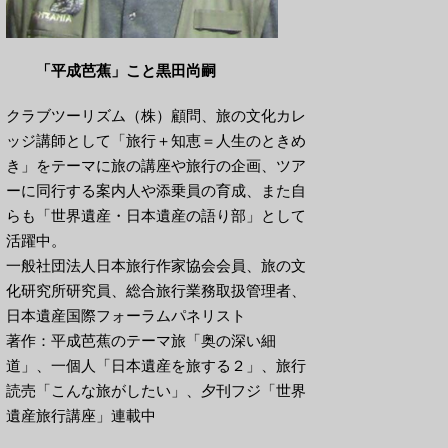
「平成芭蕉」こと黒田尚嗣
クラブツーリズム（株）顧問、旅の文化カレ
ッジ講師として「旅行＋知恵＝人生のときめ
き」をテーマに旅の講座や旅行の企画、ツア
ーに同行する案内人や添乗員の育成、また自
らも「世界遺産・日本遺産の語り部」として
活躍中。
一般社団法人日本旅行作家協会会員、旅の文
化研究所研究員、総合旅行業務取扱管理者、
日本遺産国際フォーラムパネリスト
著作：平成芭蕉のテーマ旅「奥の深い細
道」、一個人「日本遺産を旅する２」、旅行
読売「こんな旅がしたい」、夕刊フジ「世界
遺産旅行講座」連載中