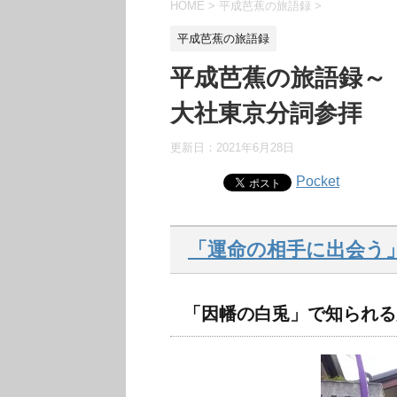
HOME
>
平成芭蕉の旅語録
>
平成芭蕉の旅語録
平成芭蕉の旅語録～
大社東京分詞参拝
更新日：
2021年6月28日
Pocket
「運命の相手に出会う
「因幡の白兎」で知られる