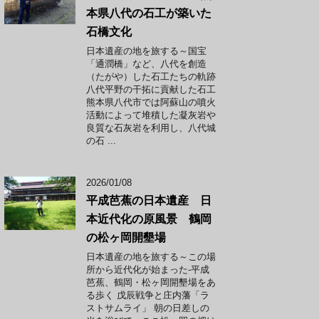
本県八代の石工が築いた
石橋文化
日本遺産の地を旅する～国宝
「通潤橋」など、八代を創造
（たがや）した石工たちの軌跡
八代平野の干拓に貢献した石工
熊本県八代市では阿蘇山の噴火
活動によって堆積した凝灰岩や
良質な石灰岩を利用し、八代城
の石 ...
2026/01/08
平成芭蕉の日本遺産 日
本近代化の原風景 鶴岡
の松ヶ岡開墾場
日本遺産の地を旅する～この場
所から近代化が始まった-平成
芭蕉、鶴岡・松ヶ岡開墾場をあ
る歩く 戊辰戦争と庄内藩「ラ
ストサムライ」 朝の日差しの