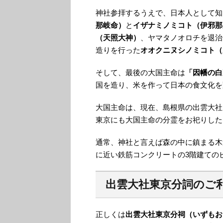
神社参拝するうえで、日本人として知
那岐命）
と
イザナミノミコト（伊邪那
（天照大神）
、ヤマタノオロチを退治
造りを行った
オオクニヌシノミコト（
そして、最後の大国主命は
「因幡の白
国を造り、米を作って日本の食文化を
大国主命は、現在、島根県の出雲大社
東京にも大国主命の分霊をお祀りした
通常、神社と言えば森の中に鎮まる木
に近い鉄筋コンクリートの3階建ての
出雲大社東京分詞のご
正しくは
出雲大社東京分祠（いずもお