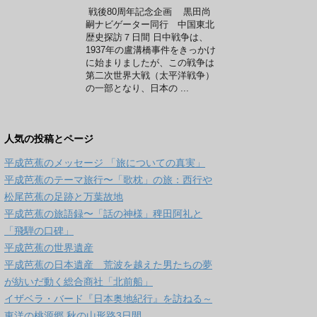
戦後80周年記念企画 黒田尚
嗣ナビゲーター同行 中国東北
歴史探訪７日間 日中戦争は、
1937年の盧溝橋事件をきっかけ
に始まりましたが、この戦争は
第二次世界大戦（太平洋戦争）
の一部となり、日本の ...
人気の投稿とページ
平成芭蕉のメッセージ 「旅についての真実」
平成芭蕉のテーマ旅行〜「歌枕」の旅：西行や
松尾芭蕉の足跡と万葉故地
平成芭蕉の旅語録〜「話の神様」稗田阿礼と
「飛騨の口碑」
平成芭蕉の世界遺産
平成芭蕉の日本遺産 荒波を越えた男たちの夢
が紡いだ動く総合商社「北前船」
イザベラ・バード『日本奥地紀行』を訪ねる～
東洋の桃源郷 秋の山形路3日間