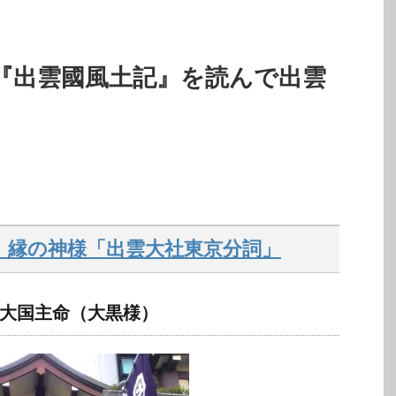
『出雲國風土記』を読んで出雲
」縁の神様「出雲大社東京分詞」
大国主命（大黒様）