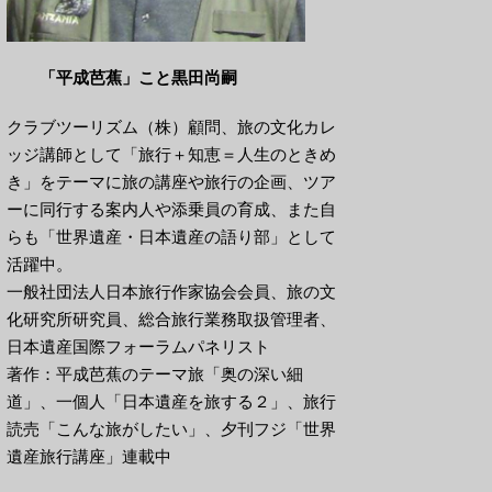
「平成芭蕉」こと黒田尚嗣
クラブツーリズム（株）顧問、旅の文化カレ
ッジ講師として「旅行＋知恵＝人生のときめ
き」をテーマに旅の講座や旅行の企画、ツア
ーに同行する案内人や添乗員の育成、また自
らも「世界遺産・日本遺産の語り部」として
活躍中。
一般社団法人日本旅行作家協会会員、旅の文
化研究所研究員、総合旅行業務取扱管理者、
日本遺産国際フォーラムパネリスト
著作：平成芭蕉のテーマ旅「奥の深い細
道」、一個人「日本遺産を旅する２」、旅行
読売「こんな旅がしたい」、夕刊フジ「世界
遺産旅行講座」連載中