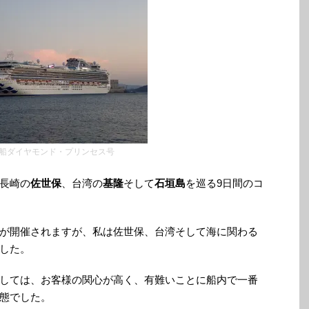
船ダイヤモンド・プリンセス号
長崎の
佐世保
、台湾の
基隆
そして
石垣島
を巡る9日間のコ
が開催されますが、私は佐世保、台湾そして海に関わる
した。
しては、お客様の関心が高く、有難いことに船内で一番
態でした。