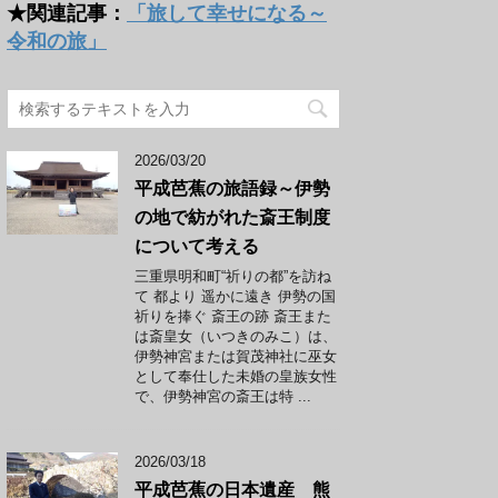
★関連記事：
「旅して幸せになる～
令和の旅」
2026/03/20
平成芭蕉の旅語録～伊勢
の地で紡がれた斎王制度
について考える
三重県明和町“祈りの都”を訪ね
て 都より 遥かに遠き 伊勢の国
祈りを捧ぐ 斎王の跡 斎王また
は斎皇女（いつきのみこ）は、
伊勢神宮または賀茂神社に巫女
として奉仕した未婚の皇族女性
で、伊勢神宮の斎王は特 ...
2026/03/18
平成芭蕉の日本遺産 熊