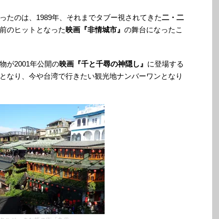
ったのは、1989年、それまでタブー視されてきた
二・二
前のヒットとなった
映画『非情城市』
の舞台になったこ
が2001年公開の
映画『千と千尋の神隠し』
に登場する
となり、今や台湾で行きたい観光地ナンバーワンとなり