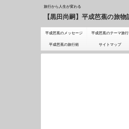
旅行から人生が変わる
【黒田尚嗣】平成芭蕉の旅物
平成芭蕉のメッセージ
平成芭蕉のテーマ旅行
「旅についての真実」
平成芭蕉の旅行術
サイトマップ