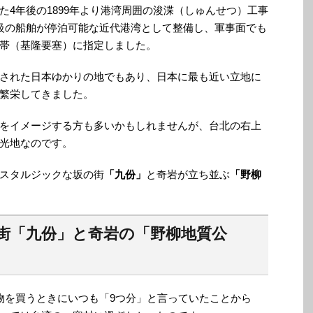
4年後の1899年より港湾周囲の浚渫（しゅんせつ）工事
級の船舶が停泊可能な近代港湾として整備し、軍事面でも
帯（基隆要塞）に指定しました。
された日本ゆかりの地でもあり、日本に最も近い立地に
繁栄してきました。
をイメージする方も多いかもしれませんが、台北の右上
光地なのです。
スタルジックな坂の街
「九份」
と奇岩が立ち並ぶ
「野柳
街「九份」と奇岩の「野柳地質公
物を買うときにいつも「9つ分」と言っていたことから