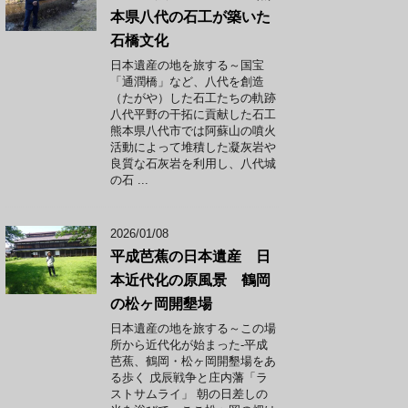
本県八代の石工が築いた
石橋文化
日本遺産の地を旅する～国宝
「通潤橋」など、八代を創造
（たがや）した石工たちの軌跡
八代平野の干拓に貢献した石工
熊本県八代市では阿蘇山の噴火
活動によって堆積した凝灰岩や
良質な石灰岩を利用し、八代城
の石 ...
2026/01/08
平成芭蕉の日本遺産 日
本近代化の原風景 鶴岡
の松ヶ岡開墾場
日本遺産の地を旅する～この場
所から近代化が始まった-平成
芭蕉、鶴岡・松ヶ岡開墾場をあ
る歩く 戊辰戦争と庄内藩「ラ
ストサムライ」 朝の日差しの