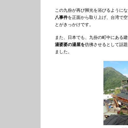
この九份が再び脚光を浴びるようにな
八事件
を正面から取り上げ、台湾で空
とがきっかけです。
また、日本でも、九份の町中にある建物
湯婆婆の湯屋を
彷彿させるとして話題
ました。