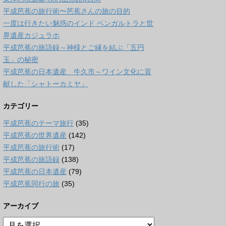
平成芭蕉の旅行術〜芭蕉さんの旅の目的
一度は行きたい魅惑のインド ベンガルトラと世
界遺産カジュラホ
平成芭蕉の旅語録～神様とご縁を結ぶ「五円
玉」の秘密
平成芭蕉の日本遺産 牛久市～ワイン文化に貢
献した「シャトーカミヤ」
カテゴリー
平成芭蕉のテーマ旅行
(35)
平成芭蕉の世界遺産
(142)
平成芭蕉の旅行術
(17)
平成芭蕉の旅語録
(138)
平成芭蕉の日本遺産
(79)
平成芭蕉同行の旅
(35)
アーカイブ
ア