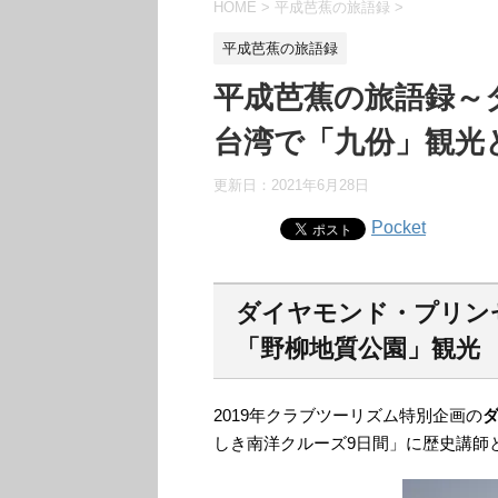
HOME
>
平成芭蕉の旅語録
>
平成芭蕉の旅語録
平成芭蕉の旅語録～
台湾で「九份」観光
更新日：
2021年6月28日
Pocket
ダイヤモンド・プリン
「野柳地質公園」観光
2019年クラブツーリズム特別企画の
しき南洋クルーズ9日間」に歴史講師