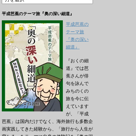
ー
カ
平成芭蕉のテーマ旅『奥の深い細道』
イ
ブ
平成芭蕉の
テーマ旅
『奥の深い
細道』
『おくの細
道』では芭
蕉さんが俳
句を詠んで
みちのくの
旅を今に伝
えています
が、「平成
芭蕉」は国内だけでなく、海外旅行も多数企
画実践してきた経験から、「旅行から人生が