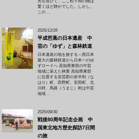
光を浴びて、ここ松ヶ岡の畑は
驚くほど静かでした。しかし、
この ...
2025/12/28
平成芭蕉の日本遺産 中
芸の「ゆず」と森林鉄道
日本遺産の地を旅する～西日本
最大の森林鉄道から日本一のゆ
ずロードへ 高知県東部の中芸
地域に栄えた林業 高知県東部
に位置する安芸郡の奈半利（な
はり）町、田野町、安田町、北
川村、馬路（うまじ）村は中芸
地域 ...
2025/09/30
戦後80周年記念企画 中
国東北地方歴史探訪7日間
の旅