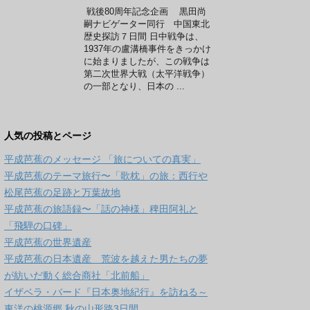
戦後80周年記念企画 黒田尚
嗣ナビゲーター同行 中国東北
歴史探訪７日間 日中戦争は、
1937年の盧溝橋事件をきっかけ
に始まりましたが、この戦争は
第二次世界大戦（太平洋戦争）
の一部となり、日本の ...
人気の投稿とページ
平成芭蕉のメッセージ 「旅についての真実」
平成芭蕉のテーマ旅行〜「歌枕」の旅：西行や
松尾芭蕉の足跡と万葉故地
平成芭蕉の旅語録〜「話の神様」稗田阿礼と
「飛騨の口碑」
平成芭蕉の世界遺産
平成芭蕉の日本遺産 荒波を越えた男たちの夢
が紡いだ動く総合商社「北前船」
イザベラ・バード『日本奥地紀行』を訪ねる～
東洋の桃源郷 秋の山形路3日間