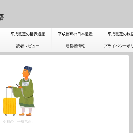
語
平成芭蕉の世界遺産
平成芭蕉の日本遺産
平成芭蕉の旅
読者レビュー
運営者情報
プライバシーポ
令和の「平成芭蕉」