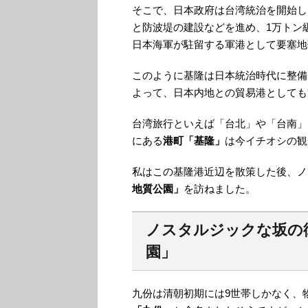
そこで、日本政府は台湾統治を開始した
と防波堤の建設などを進め、1万トン
日本海軍が駐留する軍港として要塞地
このように基隆は日本統治時代に整備
よって、日本内地との貿易港としても
台湾旅行といえば「台北」や「台南」
にある
港町「基隆」
は今イチオシの観
私はこの基隆港近辺を散策した後、ノ
地質公園」
を訪ねました。
ノスタルジックな坂の
園」
九份は清朝初期には9世帯しかなく、