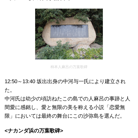
柿本人麻呂の万葉歌碑
12:50～13:40 坂出出身の中河与一氏により建立され
た。
中河氏は幼少の頃訪ねたこの島での人麻呂の事跡と人
間愛に感銘し、愛と無限の美を称える小説「恋愛無
限」においては最終の舞台にこの沙弥島を選んだ。
<ナカンダ浜の万葉歌碑>