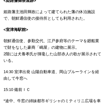
<姫路藩御茶屋跡>
姫路藩主池田輝政によって建てられた藩の休泊施設
で、朝鮮通信使の接待所としても利用された。
<室津海駅館>
朝鮮通信使、参勤交代、江戸参府等のテーマを廻船業
で財をなした豪商「嶋屋」の建物に展示。
2階には犬養孝氏が揮毫した山部赤人の歌が展示されて
いる。
14:30 室津出発 山陽自動車道、岡山ブルーラインを経
由して牛窓へ
15:10 備前ＩＣ
*途中、牛窓の姉妹都市ギリシャのミティリニ広場を車