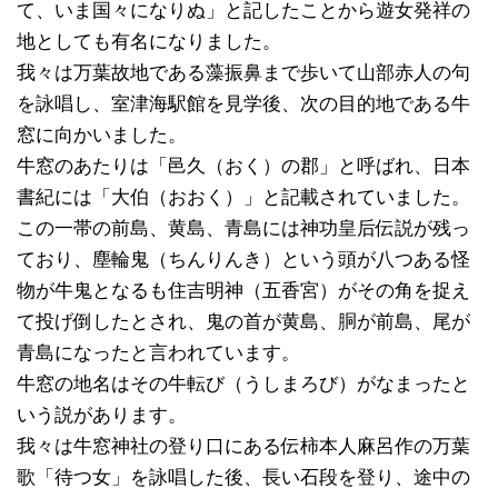
て、いま国々になりぬ」と記したことから遊女発祥の
地としても有名になりました。
我々は万葉故地である藻振鼻まで歩いて山部赤人の句
を詠唱し、室津海駅館を見学後、次の目的地である牛
窓に向かいました。
牛窓のあたりは「邑久（おく）の郡」と呼ばれ、日本
書紀には「大伯（おおく）」と記載されていました。
この一帯の前島、黄島、青島には神功皇后伝説が残っ
ており、塵輪鬼（ちんりんき）という頭が八つある怪
物が牛鬼となるも住吉明神（五香宮）がその角を捉え
て投げ倒したとされ、鬼の首が黄島、胴が前島、尾が
青島になったと言われています。
牛窓の地名はその牛転び（うしまろび）がなまったと
いう説があります。
我々は牛窓神社の登り口にある伝柿本人麻呂作の万葉
歌「待つ女」を詠唱した後、長い石段を登り、途中の