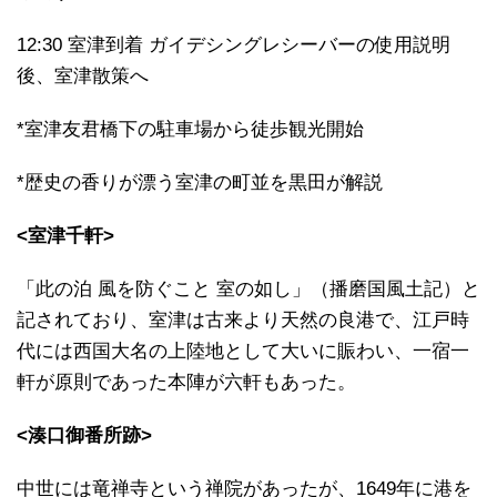
12:30 室津到着 ガイデシングレシーバーの使用説明
後、室津散策へ
*室津友君橋下の駐車場から徒歩観光開始
*歴史の香りが漂う室津の町並を黒田が解説
<室津千軒>
「此の泊 風を防ぐこと 室の如し」（播磨国風土記）と
記されており、室津は古来より天然の良港で、江戸時
代には西国大名の上陸地として大いに賑わい、一宿一
軒が原則であった本陣が六軒もあった。
<湊口御番所跡>
中世には竜禅寺という禅院があったが、1649年に港を