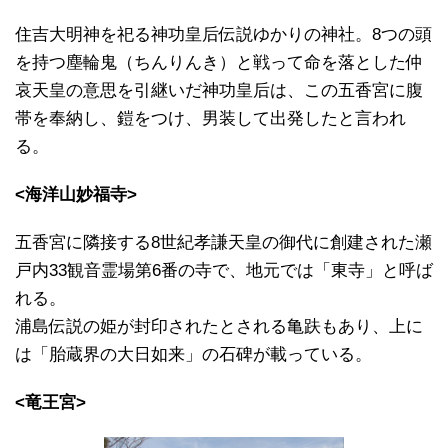
住吉大明神を祀る神功皇后伝説ゆかりの神社。8つの頭
を持つ塵輪鬼（ちんりんき）と戦って命を落とした仲
哀天皇の意思を引継いだ神功皇后は、この五香宮に腹
帯を奉納し、鎧をつけ、男装して出発したと言われ
る。
<海洋山妙福寺>
五香宮に隣接する8世紀孝謙天皇の御代に創建された瀬
戸内33観音霊場第6番の寺で、地元では「東寺」と呼ば
れる。
浦島伝説の姫が封印されたとされる亀趺もあり、上に
は「胎蔵界の大日如来」の石碑が載っている。
<竜王宮>