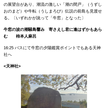
の展望台があり、潮流の激しい「潮の間戸」（うずし
おのまど）や牛転（うしまろび）伝説の前島も見渡せ
る。〔いずれかが訛って「牛窓」となった〕
牛窓の波の潮騒島響み 寄さえし君に逢はずかもあら
む 柿本人麻呂
16:25 バスにて牛窓の夕陽鑑賞ポイントでもある天神
社へ
<天神社>