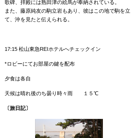
歌碑、拝殿には熟田津の絵馬が奉納されている。
また、藤原純友の駒立岩もあり、彼はこの地で駒を立
て、沖を見たと伝えられる。
17:15 松山東急REIホテルへチェックイン
*ロビーにてお部屋の鍵を配布
夕食は各自
天候は晴れ後のち曇り時々雨 １５℃
〔旅日記〕