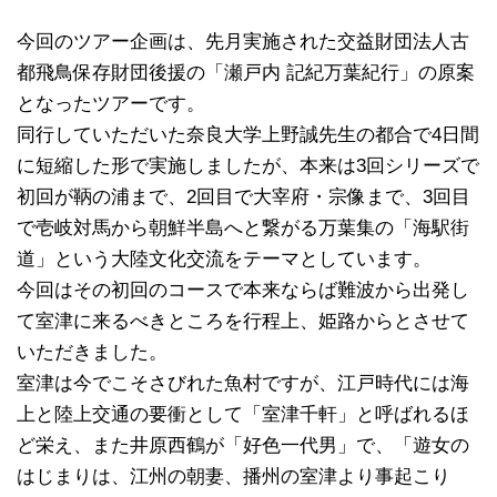
今回のツアー企画は、先月実施された交益財団法人古
都飛鳥保存財団後援の「瀬戸内 記紀万葉紀行」の原案
となったツアーです。
同行していただいた奈良大学上野誠先生の都合で4日間
に短縮した形で実施しましたが、本来は3回シリーズで
初回が鞆の浦まで、2回目で大宰府・宗像まで、3回目
で壱岐対馬から朝鮮半島へと繋がる万葉集の「海駅街
道」という大陸文化交流をテーマとしています。
今回はその初回のコースで本来ならば難波から出発し
て室津に来るべきところを行程上、姫路からとさせて
いただきました。
室津は今でこそさびれた魚村ですが、江戸時代には海
上と陸上交通の要衝として「室津千軒」と呼ばれるほ
ど栄え、また井原西鶴が「好色一代男」で、「遊女の
はじまりは、江州の朝妻、播州の室津より事起こり