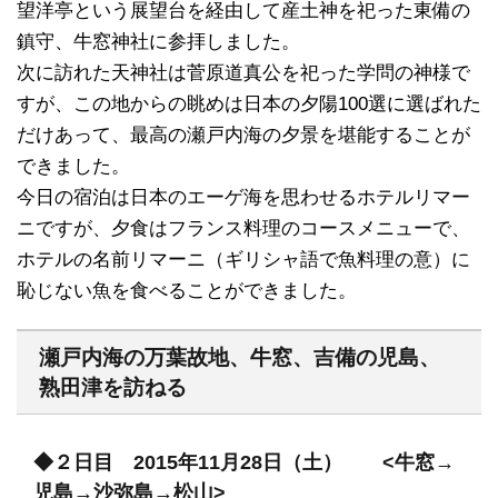
望洋亭という展望台を経由して産土神を祀った東備の
鎮守、牛窓神社に参拝しました。
次に訪れた天神社は菅原道真公を祀った学問の神様で
すが、この地からの眺めは日本の夕陽100選に選ばれた
だけあって、最高の瀬戸内海の夕景を堪能することが
できました。
今日の宿泊は日本のエーゲ海を思わせるホテルリマー
ニですが、夕食はフランス料理のコースメニューで、
ホテルの名前リマーニ（ギリシャ語で魚料理の意）に
恥じない魚を食べることができました。
瀬戸内海の万葉故地、牛窓、吉備の児島、
熟田津を訪ねる
◆２日目 2015年11月28日（土） <牛窓→
児島→沙弥島→松山>