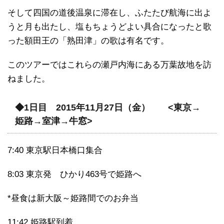
そして四国の道後温泉に滞在し、ふたたび航海に出よ
うと月も出たし、塩もちょうどよい具合になったと歌
った額田王の「熟田津」の歌は有名です。
このツアーではこれらの瀬戸内海にある万葉故地を訪
ねました。
◆1日目 2015年11月27日（金） <東京→
姫路→室津→牛窓>
7:40 東京駅日本橋口集合
8:03 東京発 ひかり463号で姫路へ
*昼食は新大阪～姫路間でのお弁当
11:42 姫路駅到着