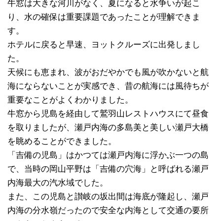
牛窓は大きな河川がなく、夏になると水争いが起こ
り、水の確保は重要課題であったことが理解できま
す。
ホテルに戻ると早速、ヨットクルーズに出発しまし
た。
天候にも恵まれ、波がおだやかでも風が吹かないと航
海にならないことが実感でき、昔の航海には風待ちが
重要なことがよくわかりました。
牛窓から児島を経由して鷲羽山レストハウスにて昼食
を取りましたが、瀬戸内海の多島美と美しい瀬戸大橋
を眺めることができました。
「吉備の児島」はかつては瀬戸内海に浮かぶ一つの島
で、当時の岡山平野は「吉備の穴海」と呼ばれる瀬戸
内海最大の汽水域でした。
また、この児島と讃岐の坂出間は海底が隆起し、瀬戸
内海の分水嶺だったので安全な内海として交通の要所