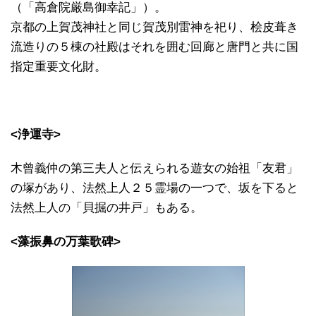
（「高倉院厳島御幸記」）。
京都の上賀茂神社と同じ賀茂別雷神を祀り、桧皮葺き
流造りの５棟の社殿はそれを囲む回廊と唐門と共に国
指定重要文化財。
<浄運寺>
木曾義仲の第三夫人と伝えられる遊女の始祖「友君」
の塚があり、法然上人２５霊場の一つで、坂を下ると
法然上人の「貝掘の井戸」もある。
<藻振鼻の万葉歌碑>