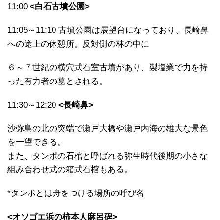
11:00
<白石古墳公園>
11:05～11:10 古墳公園は展望台になっており、長崎鼻
への途上の休憩所。反対側の林の中に
６～７世紀の横穴式石室古墳があり、製塩業で力を持
った有力者の墓とされる。
11:30～12:20
<長崎鼻>
沙弥島の北の突端で瀬戸大橋や瀬戸内海の雄大な景色
を一望できる。
また、タンポの石棺と呼ばれる弥生時代後期の小さな
組み合わせ式の箱式石棺もある。
*タンポとは舟をつける場所の呼び名
<オソゴエ浜の柿本人麻呂碑>