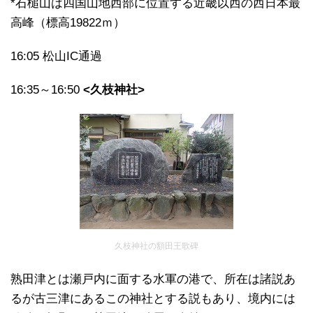
*石槌山は四国山地西部に位置する近畿以西の西日本最
高峰（標高19822ｍ）
16:05 松山IC通過
16:35～16:50
<久枝神社>
久枝神社の額田王歌碑
熟田津とは瀬戸内に面する水軍の港で、所在は諸説あ
るが古三津にあるこの神社とする説もあり、境内には