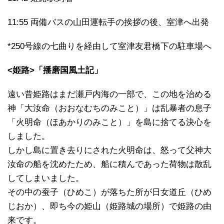
11:55 両備バスの山田運転手の挨拶の後、室津へ出発
*250号線の七曲りを経由して室津友君橋下の駐車場へ
<姫路>「播磨国風土記」
遠い昔姫路はまだ瀬戸内海の一部で、この地を治める
神「大汝命（おおなむちのみこと）」は乱暴者の息子
「火明命（ほあかりのみこと）」を島に捨てる決心を
しました。
しかし島に置き去りにされた火明命は、怒って父神大
汝命の船を沈めたため、船に積んであった荷物は散乱
してしまいました。
その中の蚕子（ひめこ）が落ちた所が日女道丘（ひめ
じおか）、即ち今の姫山（姫路城の場所）で姫路の由
来です。