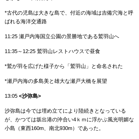
*古代の児島は大きな島で、付近の海域は吉備穴海と呼
ばれる海洋交通路
11:25 瀬戸内海国立公園の景勝地である鷲羽山へ
11:35～12:25 鷲羽山レストハウスで昼食
*鷲が羽を広げた様子から「鷲羽山」と命名された
*瀬戸内海の多島美と雄大な瀬戸大橋を展望
13:05
<沙弥島>
沙弥島は今では埋め立てにより陸続きとなっている
が、かつては坂出港の沖合い4ｋｍに浮かぶ風光明媚な
小島（東西160m、南北930m）であった。