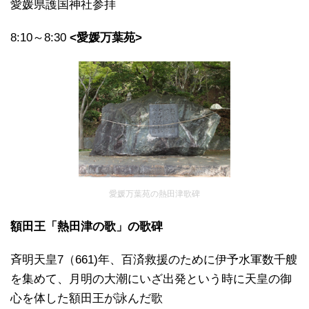
愛媛県護国神社参拝
8:10～8:30
<愛媛万葉苑>
愛媛万葉苑の熱田津歌碑
額田王「熱田津の歌」の歌碑
斉明天皇7（661)年、百済救援のために伊予水軍数千艘
を集めて、月明の大潮にいざ出発という時に天皇の御
心を体した額田王が詠んだ歌