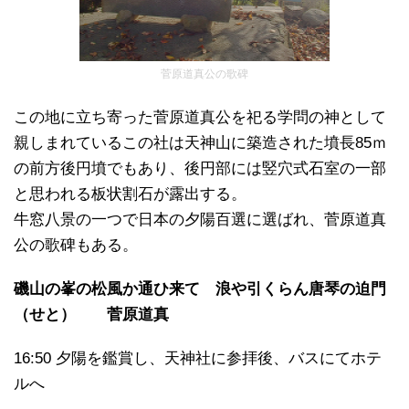
菅原道真公の歌碑
この地に立ち寄った菅原道真公を祀る学問の神として
親しまれているこの社は天神山に築造された墳長85ｍ
の前方後円墳でもあり、後円部には竪穴式石室の一部
と思われる板状割石が露出する。
牛窓八景の一つで日本の夕陽百選に選ばれ、菅原道真
公の歌碑もある。
磯山の峯の松風か通ひ来て 浪や引くらん唐琴の迫門
（せと） 菅原道真
16:50 夕陽を鑑賞し、天神社に参拝後、バスにてホテ
ルへ