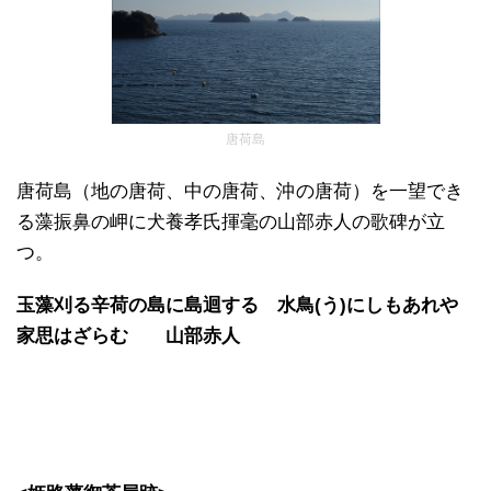
唐荷島
唐荷島（地の唐荷、中の唐荷、沖の唐荷）を一望でき
る藻振鼻の岬に犬養孝氏揮毫の山部赤人の歌碑が立
つ。
玉藻刈る辛荷の島に島迴する 水鳥(う)にしもあれや
家思はざらむ 山部赤人