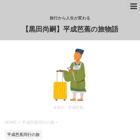
旅行から人生が変わる
【黒田尚嗣】平成芭蕉の旅物語
令和の「平成芭蕉」
HOME
>
平成芭蕉同行の旅
>
平成芭蕉同行の旅