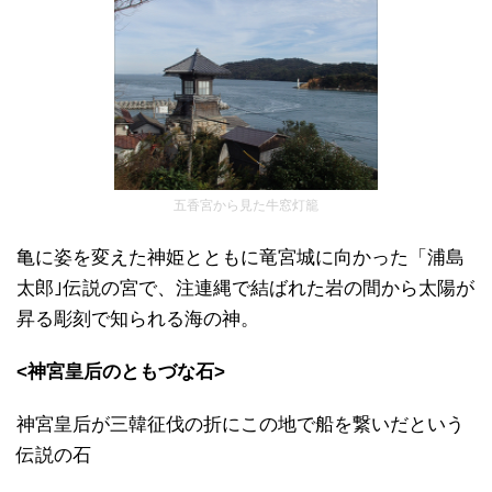
五香宮から見た牛窓灯籠
亀に姿を変えた神姫とともに竜宮城に向かった「浦島
太郎｣伝説の宮で、注連縄で結ばれた岩の間から太陽が
昇る彫刻で知られる海の神。
<神宮皇后のともづな石>
神宮皇后が三韓征伐の折にこの地で船を繋いだという
伝説の石