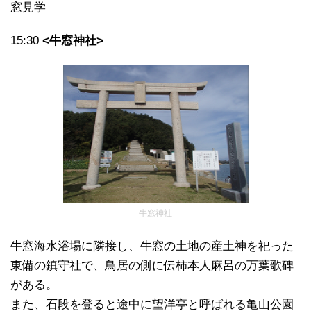
窓見学
15:30
<牛窓神社>
牛窓神社
牛窓海水浴場に隣接し、牛窓の土地の産土神を祀った
東備の鎮守社で、鳥居の側に伝柿本人麻呂の万葉歌碑
がある。
また、石段を登ると途中に望洋亭と呼ばれる亀山公園