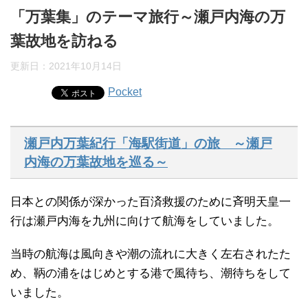
「万葉集」のテーマ旅行～瀬戸内海の万
葉故地を訪ねる
更新日：
2021年10月14日
Pocket
瀬戸内万葉紀行「海駅街道」の旅 ～瀬戸
内海の万葉故地を巡る～
日本との関係が深かった百済救援のために斉明天皇一
行は瀬戸内海を九州に向けて航海をしていました。
当時の航海は風向きや潮の流れに大きく左右されたた
め、鞆の浦をはじめとする港で風待ち、潮待ちをして
いました。