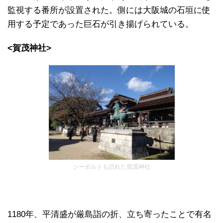
監視する番所が設置された。側には大阪城の石垣に使
用する予定であった巨石が引き揚げられている。
<賀茂神社>
シーボルトも訪れた賀茂神社
1180年、平清盛が厳島詣の折、立ち寄ったことで有名