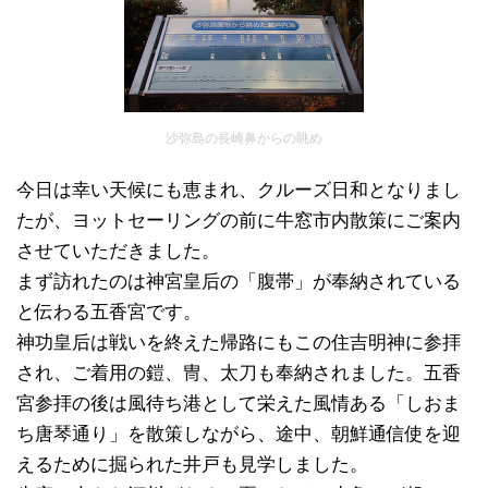
沙弥島の長崎鼻からの眺め
今日は幸い天候にも恵まれ、クルーズ日和となりまし
たが、ヨットセーリングの前に牛窓市内散策にご案内
させていただきました。
まず訪れたのは神宮皇后の「腹帯」が奉納されている
と伝わる五香宮です。
神功皇后は戦いを終えた帰路にもこの住吉明神に参拝
され、ご着用の鎧、冑、太刀も奉納されました。五香
宮参拝の後は風待ち港として栄えた風情ある「しおま
ち唐琴通り」を散策しながら、途中、朝鮮通信使を迎
えるために掘られた井戸も見学しました。