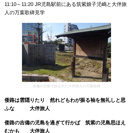
11:10～11:20 JR児島駅前にある筑紫娘子児嶋と大伴旅
人の万葉歌碑見学
吉備の児島で詠まれた大伴旅人の万葉歌碑
倭路は雲隠りたり 然れどもわが振る袖を無礼しと思
ふな 大伴旅人
倭路の吉備の児島を過ぎて行かば 筑紫の児島思ほえ
むかも 大伴旅人