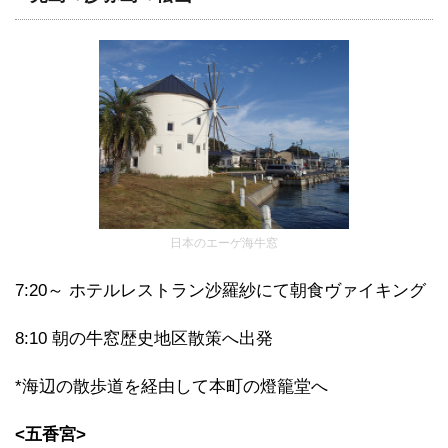
日本のエーゲ海牛窓
7:20～ ホテルレストラン沙羅紗にて朝食ヴァイキング
8:10 朝の牛窓歴史地区散策へ出発
*海辺の散歩道を経由して本町の燈籠堂へ
<五香宮>