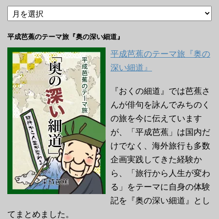
ア
ー
カ
平成芭蕉のテーマ旅『奥の深い細道』
イ
ブ
平成芭蕉のテーマ旅『奥の
深い細道』
『おくの細道』では芭蕉さ
んが俳句を詠んでみちのく
の旅を今に伝えています
が、「平成芭蕉」は国内だ
けでなく、海外旅行も多数
企画実践してきた経験か
ら、「旅行から人生が変わ
る」をテーマに自身の体験
記を『奥の深い細道』とし
てまとめました。