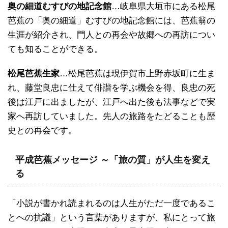
奥の細道むすびの地記念館
…岐阜県大垣市にある松尾
芭蕉の「奥の細道」むすびの地記念館には、芭蕉翁の
生涯が紹介され、門人との再会や故郷への再訪につい
ても知ることができる。
松尾芭蕉生家
…松尾芭蕉は現伊賀市上野赤坂町に生ま
れ、藤堂良忠に仕えて俳諧を学ぶ機会を得、良忠の死
後は江戸に出ましたが、江戸へ出た後も法事などで実
家へ再訪していました。先人の旅路をたどることも歴
史との再会です。
平成芭蕉メッセージ ～「旅の質」が人生を変え
る
「小説が書かれ読まれるのは人生がただ一度であるこ
とへの抗議」という言葉がありますが、私にとって旅