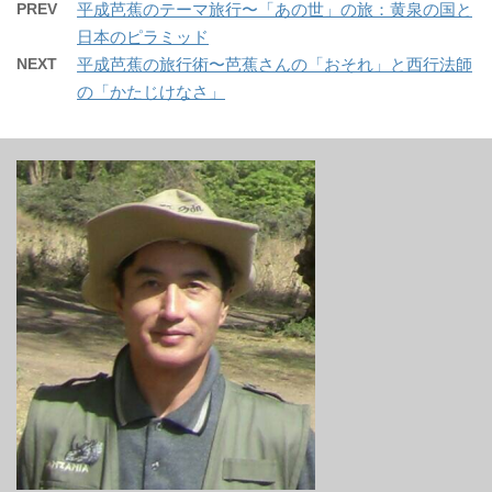
PREV
平成芭蕉のテーマ旅行〜「あの世」の旅：黄泉の国と
日本のピラミッド
NEXT
平成芭蕉の旅行術〜芭蕉さんの「おそれ」と西行法師
の「かたじけなさ」