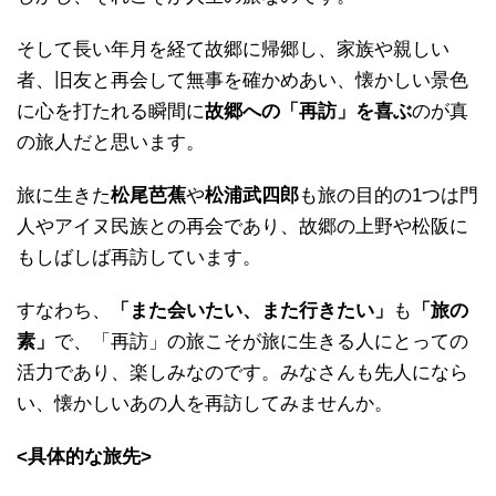
そして長い年月を経て故郷に帰郷し、家族や親しい
者、旧友と再会して無事を確かめあい、懐かしい景色
に心を打たれる瞬間に
故郷への「再訪」を喜ぶ
のが真
の旅人だと思います。
旅に生きた
松尾芭蕉
や
松浦武四郎
も旅の目的の1つは門
人やアイヌ民族との再会であり、故郷の上野や松阪に
もしばしば再訪しています。
すなわち、
「また会いたい、また行きたい」
も
「旅の
素」
で、「再訪」の旅こそが旅に生きる人にとっての
活力であり、楽しみなのです。みなさんも先人になら
い、懐かしいあの人を再訪してみませんか。
<具体的な旅先>