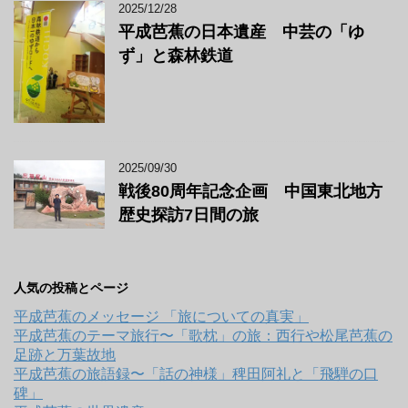
2025/12/28
平成芭蕉の日本遺産 中芸の「ゆ
ず」と森林鉄道
2025/09/30
戦後80周年記念企画 中国東北地方
歴史探訪7日間の旅
人気の投稿とページ
平成芭蕉のメッセージ 「旅についての真実」
平成芭蕉のテーマ旅行〜「歌枕」の旅：西行や松尾芭蕉の
足跡と万葉故地
平成芭蕉の旅語録〜「話の神様」稗田阿礼と「飛騨の口
碑」