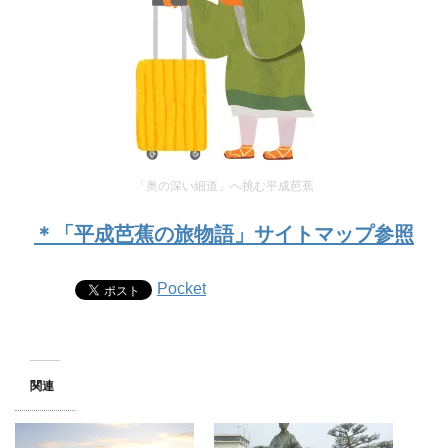
「奥の深い細道」へ挑む平成芭蕉
＊「平成芭蕉の旅物語」サイトマップ参照
Pocket
関連