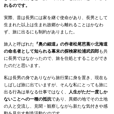
れるのです。
実際、昔は長男には家を継ぐ使命があり、長男として
生まれた以上は生まれ故郷から離れることはかなわ
ず、旅に出るにも制約がありました。
旅人と呼ばれた
『奥の細道』の作者松尾芭蕉
や
北海道
の命名者として知られる幕末の探検家
松浦武四郎
も共
に長男ではなかったので、旅を住処とすることができ
たのだと思います。
私は長男の身でありながら旅行業に身を置き、現在も
しばしば旅に出ていますが、そんな私にとっても旅に
出る行為は単なる仕事ではなく、
人生がただ一度
しか
ないことへの一種の抵抗
であり、異郷の地でその土地
の人と交流し、見聞・観察しながら新たな気付きや感
動を見出す創造活動なのです。