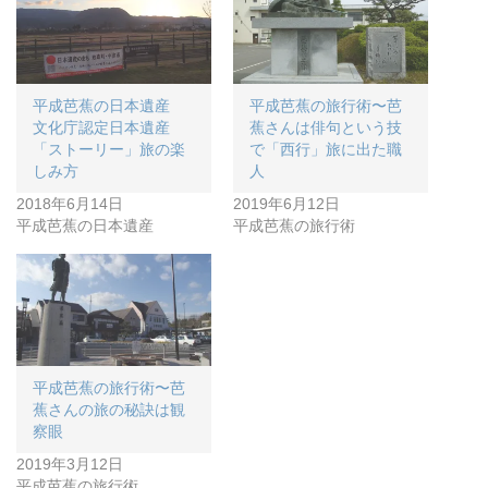
平成芭蕉の日本遺産
平成芭蕉の旅行術〜芭
文化庁認定日本遺産
蕉さんは俳句という技
「ストーリー」旅の楽
で「西行」旅に出た職
しみ方
人
2018年6月14日
2019年6月12日
平成芭蕉の日本遺産
平成芭蕉の旅行術
平成芭蕉の旅行術〜芭
蕉さんの旅の秘訣は観
察眼
2019年3月12日
平成芭蕉の旅行術