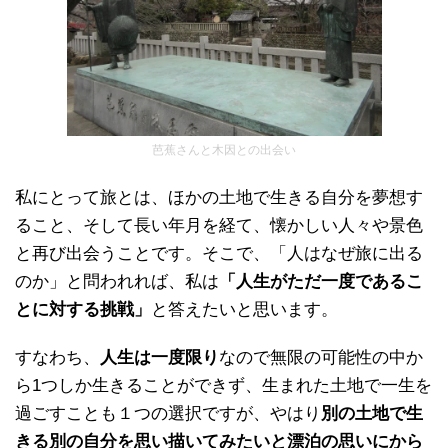
芭蕉さんと木因との出会い
私にとって旅とは、ほかの土地で生きる自分を夢想す
ること、そして長い年月を経て、懐かしい人々や景色
と再び出会うことです。そこで、「人はなぜ旅に出る
のか」と問われれば、私は
「人生がただ一度であるこ
とに
対する挑戦」
と答えたいと思います。
すなわち、
人生は一度限り
なので無限の可能性の中か
ら1つしか生きることができず、生まれた土地で一生を
過ごすことも１つの選択ですが、やはり
別の土地
で生
きる別の自分を思い描いてみたいと漂泊の思いにから