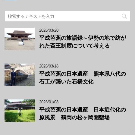
2026/03/20
平成芭蕉の旅語録～伊勢の地で紡が
れた斎王制度について考える
2026/03/18
平成芭蕉の日本遺産 熊本県八代の
石工が築いた石橋文化
2026/01/08
平成芭蕉の日本遺産 日本近代化の
原風景 鶴岡の松ヶ岡開墾場