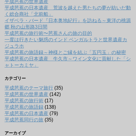
平成芭蕉の世界遺産
平成芭蕉の日本遺産 荒波を越えた男たちの夢が紡いだ動
く総合商社「北前船」
イザベラ・バード『日本奥地紀行』を訪ねる～東洋の桃源
郷 秋の山形路3日間
平成芭蕉の旅行術〜芭蕉さんの旅の目的
一度は行きたい魅惑のインド ベンガルトラと世界遺産カ
ジュラホ
平成芭蕉の旅語録～神様とご縁を結ぶ「五円玉」の秘密
平成芭蕉の日本遺産 牛久市～ワイン文化に貢献した「シ
ャトーカミヤ」
カテゴリー
平成芭蕉のテーマ旅行
(35)
平成芭蕉の世界遺産
(142)
平成芭蕉の旅行術
(17)
平成芭蕉の旅語録
(138)
平成芭蕉の日本遺産
(79)
平成芭蕉同行の旅
(35)
アーカイブ