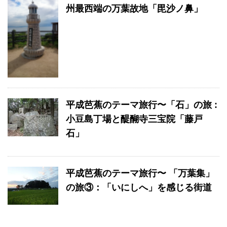
州最西端の万葉故地「毘沙ノ鼻」
平成芭蕉のテーマ旅行〜「石」の旅 :
小豆島丁場と醍醐寺三宝院「藤戸
石」
平成芭蕉のテーマ旅行〜 「万葉集」
の旅③：「いにしへ」を感じる街道