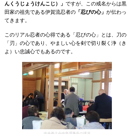
んくうじょうけんこじ）」
ですが、この戒名からは黒
田家の祖先である伊賀流忍者の
「忍びの心」
が伝わっ
てきます。
このリアル忍者の心得である「忍びの心」とは、刀の
「刃」の心であり、やましい心を剣で切り裂く浄（き
よ）い忠誠心でもあるのです。
中央義士会中島理事長の講演