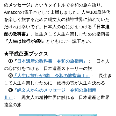
のメッセージ』
というタイトルで令和の旅を語り、
Amazonの電子本として出版しました。人生100歳時代
を楽しく旅するために縄文人の精神世界に触れていた
だければ幸いです。日本人の心に灯をつける
『日本遺
産の教科書』
、長生きして人生を楽しむための指南書
『人生は旅行が9割』
とともにご一読下さい。
★平成芭蕉ブックス
①『
日本遺産の教科書 令和の旅指南』
： 日本人
の心に灯をつける 日本遺産ストーリーの旅
②
『人生は旅行が9割 令和の旅指南Ⅰ』
： 長生き
して人生を楽しむために 旅行の質が人生を決める
③
『縄文人からのメッセージ 令和の旅指南
Ⅱ』
： 縄文人の精神世界に触れる 日本遺産と世界
遺産の旅