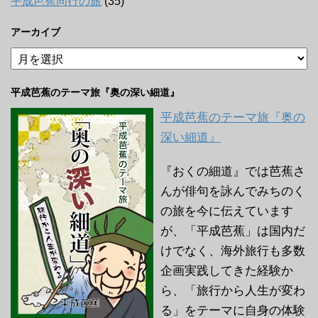
平成芭蕉同行の旅
(35)
アーカイブ
ア
ー
カ
平成芭蕉のテーマ旅『奥の深い細道』
イ
ブ
平成芭蕉のテーマ旅『奥の
深い細道』
『おくの細道』では芭蕉さ
んが俳句を詠んでみちのく
の旅を今に伝えています
が、「平成芭蕉」は国内だ
けでなく、海外旅行も多数
企画実践してきた経験か
ら、「旅行から人生が変わ
る」をテーマに自身の体験