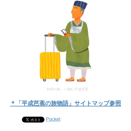
「令和の旅」へ挑む平成芭蕉
＊「平成芭蕉の旅物語」サイトマップ参照
Pocket