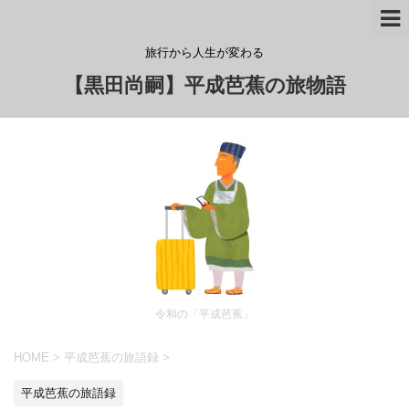
旅行から人生が変わる
【黒田尚嗣】平成芭蕉の旅物語
令和の「平成芭蕉」
HOME
>
平成芭蕉の旅語録
>
平成芭蕉の旅語録