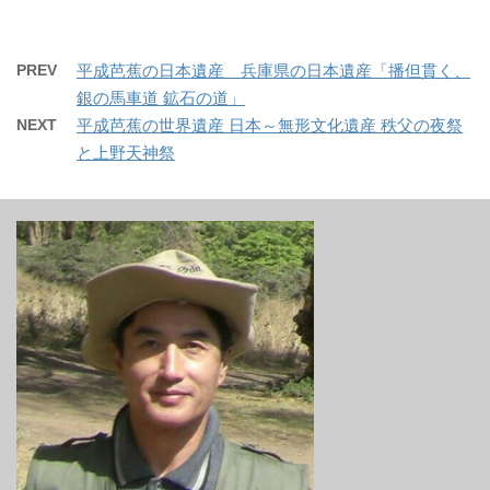
PREV
平成芭蕉の日本遺産 兵庫県の日本遺産「播但貫く、
銀の馬車道 鉱石の道」
NEXT
平成芭蕉の世界遺産 日本～無形文化遺産 秩父の夜祭
と上野天神祭