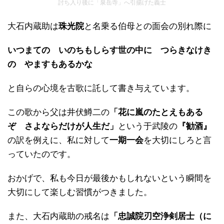
討ち入り後に「泉岳寺」へ引揚げた義士
大石内蔵助は
珠光院
と名乗る伯母との面会の別れ際に
いつまての いのちもしらす世の中に つらきなけき
の やますもあるかな
と自らの心境を古歌に託して書き与えています。
この歌から父は井伏鱒二の
「花に嵐のたとえもある
ぞ さよならだけが人生だ」
という于武陵の
『勧酒』
の訳を例えに、私に対して
一期一会
を大切にしろと言
っていたのです。
おかげで、私も今日が最後かもしれないという瞬間を
大切にして楽しむ習慣がつきました。
また、大石内蔵助の戒名は
「忠誠院刃空浄剣居士（に