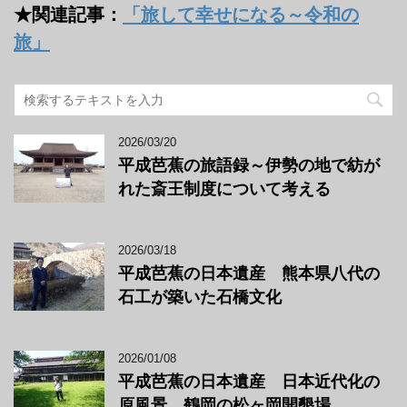
★関連記事：
「旅して幸せになる～令和の
旅」
2026/03/20
平成芭蕉の旅語録～伊勢の地で紡が
れた斎王制度について考える
2026/03/18
平成芭蕉の日本遺産 熊本県八代の
石工が築いた石橋文化
2026/01/08
平成芭蕉の日本遺産 日本近代化の
原風景 鶴岡の松ヶ岡開墾場