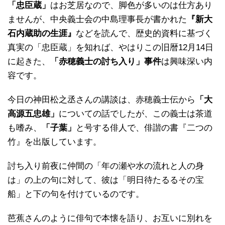
「忠臣蔵」
はお芝居なので、脚色が多いのは仕方あり
ませんが、中央義士会の中島理事長が書かれた
『新大
石内蔵助の生涯』
などを読んで、歴史的資料に基づく
真実の「忠臣蔵」を知れば、やはりこの旧暦12月14日
に起きた、
「赤穂義士の討ち入り」事件
は興味深い内
容です。
今日の神田松之丞さんの講談は、赤穂義士伝から
「大
高源五忠雄」
についての話でしたが、この義士は茶道
も嗜み、
「子葉」
と号する俳人で、俳諧の書『二つの
竹』を出版しています。
討ち入り前夜に仲間の「年の瀬や水の流れと人の身
は」の上の句に対して、彼は「明日待たるるその宝
船」と下の句を付けているのです。
芭蕉さんのように俳句で本懐を語り、お互いに別れを