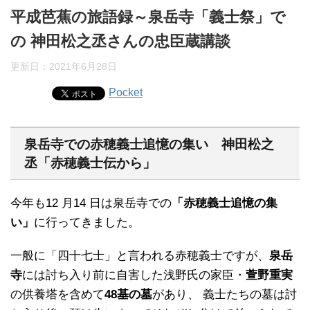
平成芭蕉の旅語録～泉岳寺「義士祭」で
の 神田松之丞さんの忠臣蔵講談
更新日：
2021年6月28日
Pocket
泉岳寺での赤穂義士追憶の集い 神田松之
丞「赤穂義士伝から」
今年も12 月14 日は泉岳寺での
「赤穂義士追憶の集
い」
に行ってきました。
一般に「四十七士」と言われる赤穂義士ですが、
泉岳
寺
には討ち入り前に自害した浅野氏の家臣・
萱野重実
の供養塔を含めて
48基の墓
があり、 義士たちの墓は討