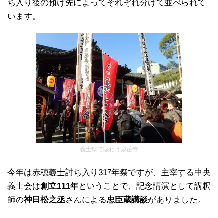
ち入り後の預け先によってそれぞれ分けて並べられて
います。
義士祭で賑わう泉岳寺
今年は赤穂義士討ち入り317年祭ですが、主宰する中央
義士会は
創立111年
ということで、記念講演として講釈
師の
神田松之丞
さんによる
忠臣蔵講談
がありました。