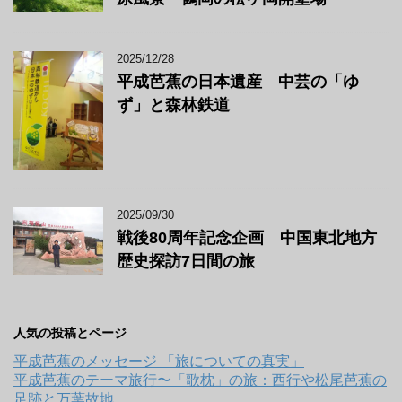
2025/12/28
平成芭蕉の日本遺産 中芸の「ゆ
ず」と森林鉄道
2025/09/30
戦後80周年記念企画 中国東北地方
歴史探訪7日間の旅
人気の投稿とページ
平成芭蕉のメッセージ 「旅についての真実」
平成芭蕉のテーマ旅行〜「歌枕」の旅：西行や松尾芭蕉の
足跡と万葉故地