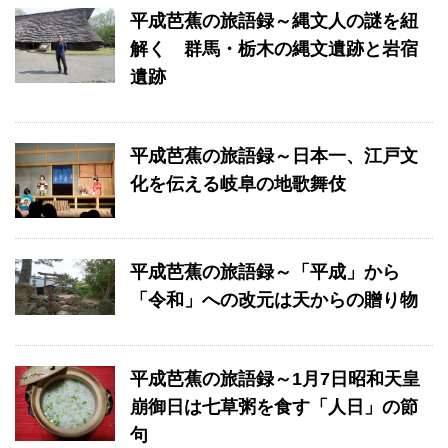
平成芭蕉の旅語録～縄文人の謎を紐
解く 群馬・栃木の縄文遺跡と岩宿
遺跡
平成芭蕉の旅語録～日本一、江戸文
化を伝える岐阜の地歌舞伎
平成芭蕉の旅語録～「平成」から
「令和」への改元は天からの贈り物
平成芭蕉の旅語録～1月7日昭和天皇
崩御日は七草粥を食す「人日」の節
句