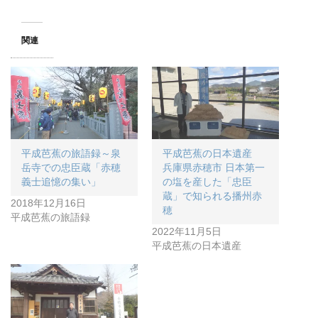
関連
平成芭蕉の旅語録～泉
平成芭蕉の日本遺産
岳寺での忠臣蔵「赤穂
兵庫県赤穂市 日本第一
義士追憶の集い」
の塩を産した「忠臣
蔵」で知られる播州赤
2018年12月16日
穂
平成芭蕉の旅語録
2022年11月5日
平成芭蕉の日本遺産