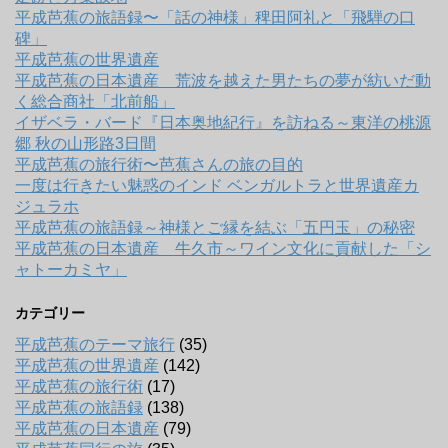
平成芭蕉の旅語録〜「話の神様」稗田阿礼と「飛騨の口
碑」
平成芭蕉の世界遺産
平成芭蕉の日本遺産 荒波を越えた男たちの夢が紡いだ動
く総合商社「北前船」
イザベラ・バード『日本奥地紀行』を訪ねる～東洋の桃源
郷 秋の山形路3日間
平成芭蕉の旅行術〜芭蕉さんの旅の目的
一度は行きたい魅惑のインド ベンガルトラと世界遺産カ
ジュラホ
平成芭蕉の旅語録～神様とご縁を結ぶ「五円玉」の秘密
平成芭蕉の日本遺産 牛久市～ワイン文化に貢献した「シ
ャトーカミヤ」
カテゴリー
平成芭蕉のテーマ旅行
(35)
平成芭蕉の世界遺産
(142)
平成芭蕉の旅行術
(17)
平成芭蕉の旅語録
(138)
平成芭蕉の日本遺産
(79)